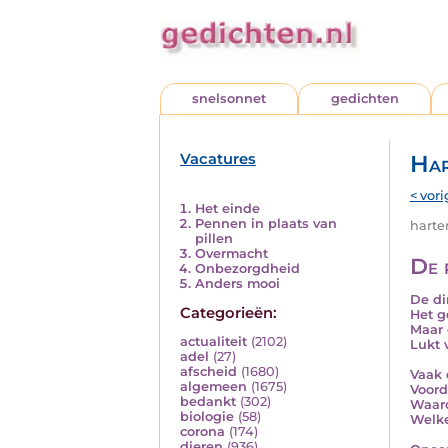
snelsonnet
gedichten
Vacatures
Har
< vori
Het einde
Pennen in plaats van
harten
pillen
Overmacht
De 
Onbezorgdheid
Anders mooi
De di
Categorieën:
Het g
Maar 
actualiteit
(2102)
Lukt 
adel
(27)
afscheid
(1680)
Vaak 
algemeen
(1675)
Voord
bedankt
(302)
Waaro
biologie
(58)
Welke
corona
(174)
dieren
(936)