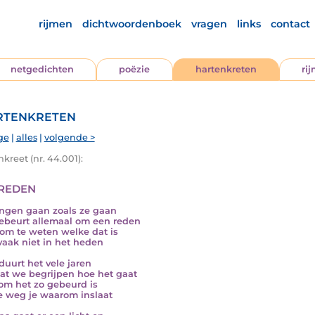
rijmen
dichtwoordenboek
vragen
links
contact
netgedichten
poëzie
hartenkreten
ri
tenkreten
ge
|
alles
|
volgende >
kreet (nr. 44.001):
reden
ngen gaan zoals ze gaan
ebeurt allemaal om een reden
om te weten welke dat is
vaak niet in het heden
duurt het vele jaren
at we begrijpen hoe het gaat
m het zo gebeurd is
 weg je waarom inslaat