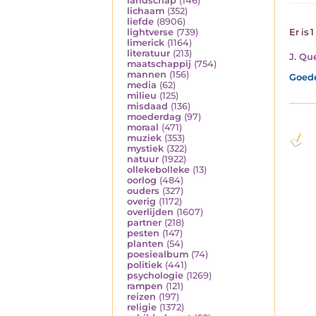
landschap
(146)
lichaam
(352)
liefde
(8906)
Er is 
lightverse
(739)
limerick
(1164)
literatuur
(213)
J. Qu
maatschappij
(754)
mannen
(156)
Goede
media
(62)
milieu
(125)
misdaad
(136)
moederdag
(97)
moraal
(471)
muziek
(353)
mystiek
(322)
natuur
(1922)
ollekebolleke
(13)
oorlog
(484)
ouders
(327)
overig
(1172)
overlijden
(1607)
partner
(218)
pesten
(147)
planten
(54)
poesiealbum
(74)
politiek
(441)
psychologie
(1269)
rampen
(121)
reizen
(197)
religie
(1372)