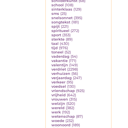
schilderkunst
(68)
school
(108)
sinterklaas
(129)
sms
(25)
snelsonnet
(395)
songtekst
(181)
spijt
(221)
spiritueel
(272)
sport
(353)
sterkte
(89)
taal
(430)
tijd
(976)
toneel
(52)
vaderdag
(54)
vakantie
(171)
valentijn
(149)
verdriet
(2298)
verhuizen
(56)
verjaardag
(247)
verkeer
(95)
voedsel
(130)
vriendschap
(925)
vrijheid
(642)
vrouwen
(315)
welzijn
(520)
wereld
(382)
werk
(192)
wetenschap
(87)
woede
(232)
woonoord
(189)