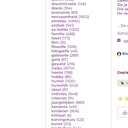
Opeen
discriminatie
(146)
Zie j
drank
(194)
Die j
economie
(83)
De re
eenzaamheid
(1602)
emoties
(4994)
erotiek
(541)
... De
ex-liefde
(1322)
Schrij
familie
(488)
feest
(173)
g
film
(35)
filosofie
(1518)
fotografie
(46)
Bio
geboorte
(289)
geld
(87)
geweld
(216)
haiku
(1670)
Gepla
heelal
(198)
hobby
(86)
humor
(1520)
r
huwelijk
(242)
idool
(81)
individu
(948)
internet
(91)
jaargetijden
(883)
kerstmis
(461)
kinderen
(906)
klimaat
(6)
koningshuis
(122)
kunst
(212)