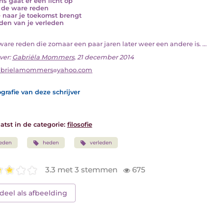
s gaat er een licht op
e de ware reden
e naar je toekomst brengt
den van je verleden
 ware reden die zomaar een paar jaren later weer een andere is. ...
ver:
Gabriëla Mommers
, 21 december 2014
abrielamommers
yahoo.com
grafie van deze schrijver
atst in de categorie:
filosofie
eden
heden
verleden
3.3 met 3 stemmen
675
deel als afbeelding