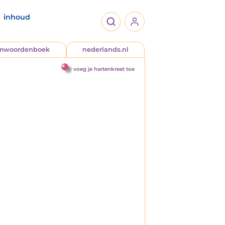
inhoud
jmwoordenboek
nederlands.nl
voeg je hartenkreet toe