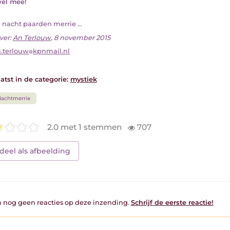
el mee!
ft- nacht paarden merrie ...
ver:
An Terlouw
, 8 november 2015
.terlouw
kpnmail.nl
atst in de categorie:
mystiek
achtmerrie
2.0 met 1 stemmen
707
deel als afbeelding
jn nog geen reacties op deze inzending.
Schrijf de eerste reactie!