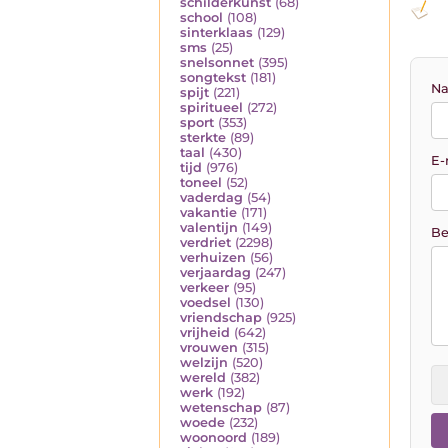
schilderkunst
(68)
school
(108)
sinterklaas
(129)
sms
(25)
snelsonnet
(395)
songtekst
(181)
Na
spijt
(221)
spiritueel
(272)
sport
(353)
sterkte
(89)
taal
(430)
E-
tijd
(976)
toneel
(52)
vaderdag
(54)
vakantie
(171)
valentijn
(149)
Be
verdriet
(2298)
verhuizen
(56)
verjaardag
(247)
verkeer
(95)
voedsel
(130)
vriendschap
(925)
vrijheid
(642)
vrouwen
(315)
welzijn
(520)
wereld
(382)
werk
(192)
wetenschap
(87)
woede
(232)
woonoord
(189)