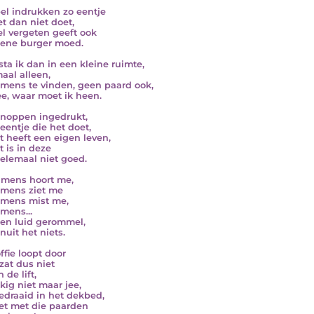
el indrukken zo eentje
et dan niet doet,
l vergeten geeft ook
ene burger moed.
sta ik dan in een kleine ruimte,
aal alleen,
mens te vinden, geen paard ook,
ee, waar moet ik heen.
knoppen ingedrukt,
eentje die het doet,
ft heeft een eigen leven,
t is in deze
elemaal niet goed.
mens hoort me,
mens ziet me
mens mist me,
mens...
en luid gerommel,
nuit het niets.
ffie loopt door
 zat dus niet
n de lift,
kig niet maar jee,
edraaid in het dekbed,
het met die paarden