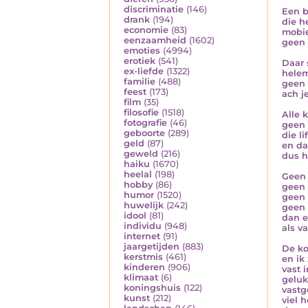
discriminatie
(146)
Een b
drank
(194)
die h
economie
(83)
mobie
eenzaamheid
(1602)
geen 
emoties
(4994)
erotiek
(541)
Daar 
ex-liefde
(1322)
helem
familie
(488)
geen 
feest
(173)
ach j
film
(35)
filosofie
(1518)
Alle 
fotografie
(46)
geen 
geboorte
(289)
die li
geld
(87)
en da
geweld
(216)
dus h
haiku
(1670)
heelal
(198)
Geen 
hobby
(86)
geen 
humor
(1520)
geen 
huwelijk
(242)
geen 
idool
(81)
dan e
individu
(948)
als va
internet
(91)
jaargetijden
(883)
De ko
kerstmis
(461)
en ik
kinderen
(906)
vast i
klimaat
(6)
geluk
koningshuis
(122)
vastg
kunst
(212)
viel 