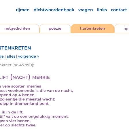
rijmen
dichtwoordenboek
vragen
links
contact
netgedichten
poëzie
hartenkreten
ri
tenkreten
ge
|
alles
|
volgende >
kreet (nr. 45.890):
ift (nacht) merrie
jn vele soorten merries
est voorkomende is die van de nacht,
lopend op 4 benen,
zo eentje die meestal wacht:
e diep in dromenland bent.
 ik in de lift,
stil" valt op een ongelukkig moment,
geen vier benen,
 er op slechts twee.