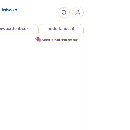
inhoud
jmwoordenboek
nederlands.nl
voeg je hartenkreet toe