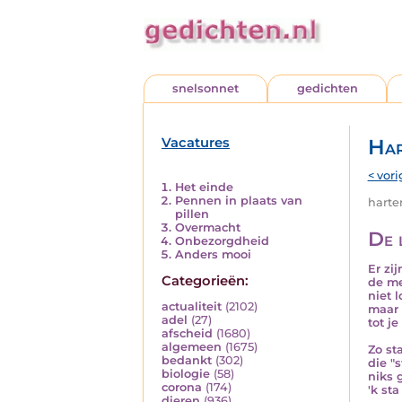
snelsonnet
gedichten
Vacatures
Har
< vori
Het einde
Pennen in plaats van
harten
pillen
Overmacht
De l
Onbezorgdheid
Anders mooi
Er zi
Categorieën:
de me
niet 
actualiteit
(2102)
maar 
adel
(27)
tot j
afscheid
(1680)
algemeen
(1675)
Zo sta
bedankt
(302)
die "
biologie
(58)
niks 
corona
(174)
'k sta
dieren
(936)