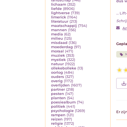
landschap
(146)
dus w
lichaam
(352)
liefde
(8906)
lightverse
(739)
... Li
limerick
(1164)
Schrij
literatuur
(213)
maatschappij
(754)
An
mannen
(156)
media
(62)
milieu
(125)
misdaad
(136)
Gepla
moederdag
(97)
moraal
(471)
N
muziek
(353)
mystiek
(322)
natuur
(1922)
ollekebolleke
(13)
oorlog
(484)
ouders
(327)
overig
(1172)
overlijden
(1607)
partner
(218)
pesten
(147)
planten
(54)
poesiealbum
(74)
politiek
(441)
psychologie
(1269)
Er zi
rampen
(121)
reizen
(197)
religie
(1372)