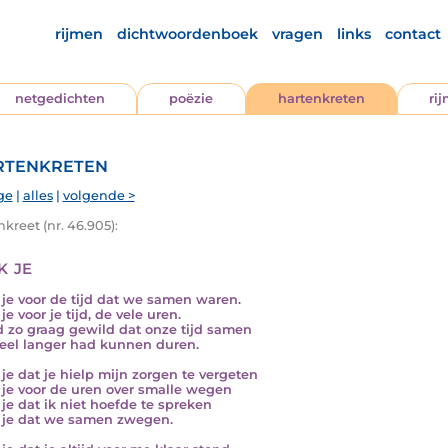
rijmen
dichtwoordenboek
vragen
links
contact
netgedichten
poëzie
hartenkreten
ri
tenkreten
ge
|
alles
|
volgende >
kreet (nr. 46.905):
k je
je voor de tijd dat we samen waren.
e voor je tijd, de vele uren.
d zo graag gewild dat onze tijd samen
eel langer had kunnen duren.
je dat je hielp mijn zorgen te vergeten
je voor de uren over smalle wegen
je dat ik niet hoefde te spreken
je dat we samen zwegen.