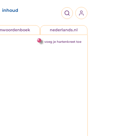
inhoud
jmwoordenboek
nederlands.nl
voeg je hartenkreet toe