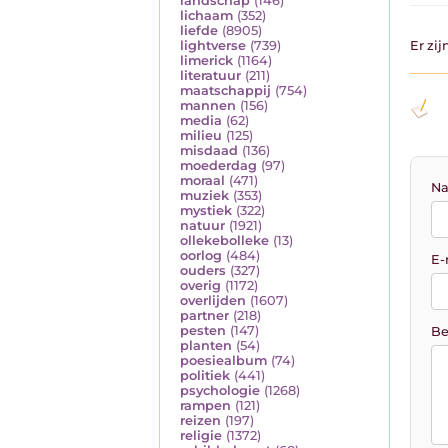
landschap
(146)
lichaam
(352)
liefde
(8905)
lightverse
(739)
Er zi
limerick
(1164)
literatuur
(211)
maatschappij
(754)
mannen
(156)
media
(62)
milieu
(125)
misdaad
(136)
moederdag
(97)
moraal
(471)
Na
muziek
(353)
mystiek
(322)
natuur
(1921)
ollekebolleke
(13)
oorlog
(484)
E-
ouders
(327)
overig
(1172)
overlijden
(1607)
partner
(218)
pesten
(147)
Be
planten
(54)
poesiealbum
(74)
politiek
(441)
psychologie
(1268)
rampen
(121)
reizen
(197)
religie
(1372)