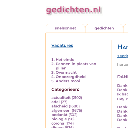
snelsonnet
gedichten
Vacatures
Har
< vori
Het einde
Pennen in plaats van
harten
pillen
Overmacht
dan
Onbezorgdheid
Anders mooi
Dank 
Categorieën:
Dank j
Ik ha
actualiteit
(2102)
nog v
adel
(27)
afscheid
(1680)
Dank 
algemeen
(1675)
Dank 
bedankt
(302)
Dank 
biologie
(58)
Dank 
corona
(174)
dieren
(936)