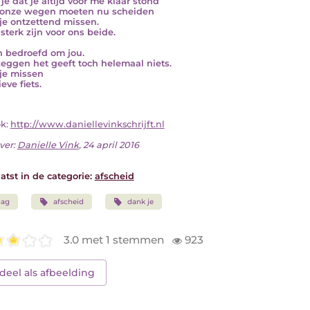
je dat je altijd voor me klaar stond
onze wegen moeten nu scheiden
 je ontzettend missen.
 sterk zijn voor ons beide.
n bedroefd om jou.
zeggen het geeft toch helemaal niets.
 je missen
eve fiets.
ok:
http://www.daniellevinkschrijft.nl
ver:
Danielle Vink
, 24 april 2016
atst in de categorie:
afscheid
dag
afscheid
dank je
3.0 met 1 stemmen
923
deel als afbeelding