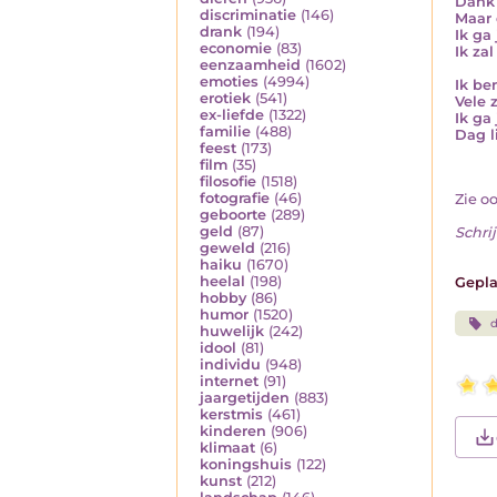
Dank 
discriminatie
(146)
Maar 
drank
(194)
Ik ga
economie
(83)
Ik zal
eenzaamheid
(1602)
emoties
(4994)
Ik be
erotiek
(541)
Vele 
ex-liefde
(1322)
Ik ga
familie
(488)
Dag li
feest
(173)
film
(35)
filosofie
(1518)
fotografie
(46)
Zie o
geboorte
(289)
geld
(87)
Schrij
geweld
(216)
haiku
(1670)
heelal
(198)
Gepla
hobby
(86)
humor
(1520)
huwelijk
(242)
idool
(81)
individu
(948)
internet
(91)
jaargetijden
(883)
kerstmis
(461)
kinderen
(906)
klimaat
(6)
koningshuis
(122)
kunst
(212)