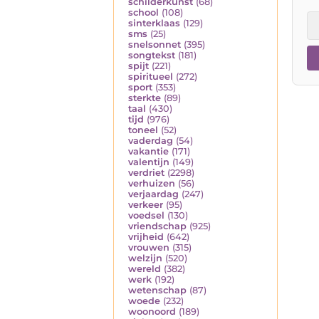
schilderkunst
(68)
school
(108)
sinterklaas
(129)
sms
(25)
snelsonnet
(395)
songtekst
(181)
spijt
(221)
spiritueel
(272)
sport
(353)
sterkte
(89)
taal
(430)
tijd
(976)
toneel
(52)
vaderdag
(54)
vakantie
(171)
valentijn
(149)
verdriet
(2298)
verhuizen
(56)
verjaardag
(247)
verkeer
(95)
voedsel
(130)
vriendschap
(925)
vrijheid
(642)
vrouwen
(315)
welzijn
(520)
wereld
(382)
werk
(192)
wetenschap
(87)
woede
(232)
woonoord
(189)