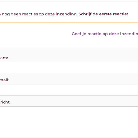
jn nog geen reacties op deze inzending.
Schrijf de eerste reactie!
Geef je reactie op deze inzendin
am:
mail:
richt: