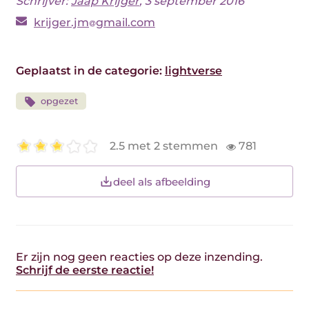
Schrijver:
Jaap Krijger
, 3 september 2016
krijger.jm
gmail.com
Geplaatst in de categorie:
lightverse
opgezet
2.5 met 2 stemmen
781
deel als afbeelding
Er zijn nog geen reacties op deze inzending.
Schrijf de eerste reactie!