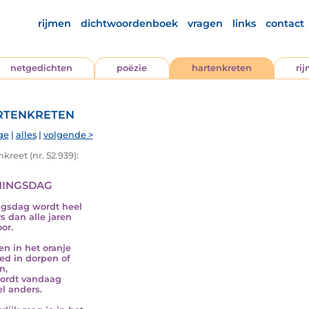
rijmen
dichtwoordenboek
vragen
links
contact
netgedichten
poëzie
hartenkreten
ri
tenkreten
ge
|
alles
|
volgende >
kreet (nr. 52.939):
ingsdag
gsdag wordt heel
s dan alle jaren
or.
n in het oranje
ed in dorpen of
n,
ordt vandaag
l anders.