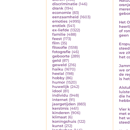
Natuu
discriminatie
(146)
oranj
drank
(194)
meren
economie
(83)
gebo
eenzaamheid
(1603)
emoties
(4995)
Het O
erotiek
(541)
heerl
ex-liefde
(1322)
of ro
familie
(488)
geen 
feest
(173)
film
(35)
Eropu
filosofie
(1518)
steed
fotografie
(46)
we zi
geboorte
(289)
het c
geld
(87)
geweld
(216)
Jamm
haiku
(1670)
we on
heelal
(198)
de re
hobby
(86)
is he
humor
(1520)
huwelijk
(242)
Alstu
idool
(81)
luist
individu
(948)
die h
internet
(91)
hebb
jaargetijden
(883)
kerstmis
(461)
Vier 
kinderen
(906)
met e
klimaat
(6)
het w
koningshuis
(122)
steed
kunst
(212)