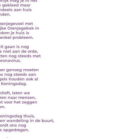
rlijk mag je in het
e gekleed maar
deels aan huis
nden.
ranjegevoel met
ijke Oranjegebak in
ndom je huis is
enkel probleem.
it gaan is nog
s niet aan de orde,
tten nog steeds met
oronavirus.
er genoeg moeten
s nog steeds aan
gels houden ook al
t Koningsdag.
blieft, laten we
eren naar mensen,
et voor het zeggen
en.
koningsdag thuis,
en wandeling in de buurt,
ordt ons nog
s opgedragen.