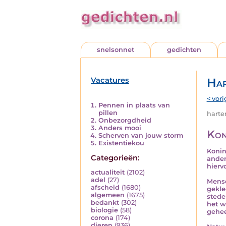
snelsonnet
gedichten
Vacatures
Har
< vori
Pennen in plaats van
pillen
harten
Onbezorgdheid
Anders mooi
Kon
Scherven van jouw storm
Existentiekou
Konin
Categorieën:
ander
hiervo
actualiteit
(2102)
adel
(27)
Mense
afscheid
(1680)
gekle
algemeen
(1675)
stede
bedankt
(302)
het w
biologie
(58)
gehee
corona
(174)
dieren
(936)