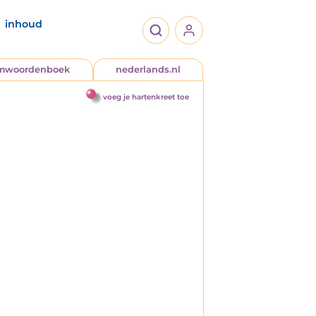
inhoud
jmwoordenboek
nederlands.nl
voeg je hartenkreet toe