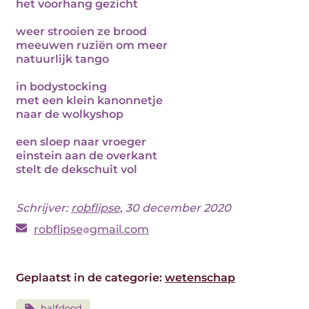
het voorhang gezicht
weer strooien ze brood
meeuwen ruziën om meer
natuurlijk tango
in bodystocking
met een klein kanonnetje
naar de wolkyshop
een sloep naar vroeger
einstein aan de overkant
stelt de dekschuit vol
Schrijver:
robflipse
, 30 december 2020
robflipse
gmail.com
Geplaatst in de categorie:
wetenschap
halfdood