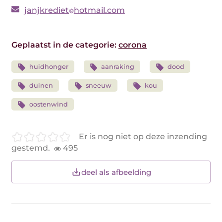
janjkrediet
hotmail.com
Geplaatst in de categorie:
corona
huidhonger
aanraking
dood
duinen
sneeuw
kou
oostenwind
Er is nog niet op deze inzending
gestemd.
495
deel als afbeelding