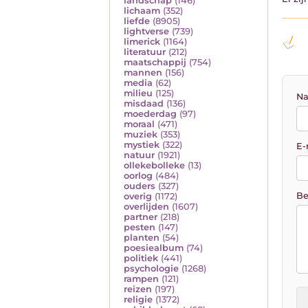
landschap
(146)
lichaam
(352)
liefde
(8905)
lightverse
(739)
limerick
(1164)
literatuur
(212)
maatschappij
(754)
mannen
(156)
media
(62)
milieu
(125)
Na
misdaad
(136)
moederdag
(97)
moraal
(471)
muziek
(353)
mystiek
(322)
E-
natuur
(1921)
ollekebolleke
(13)
oorlog
(484)
ouders
(327)
Be
overig
(1172)
overlijden
(1607)
partner
(218)
pesten
(147)
planten
(54)
poesiealbum
(74)
politiek
(441)
psychologie
(1268)
rampen
(121)
reizen
(197)
religie
(1372)