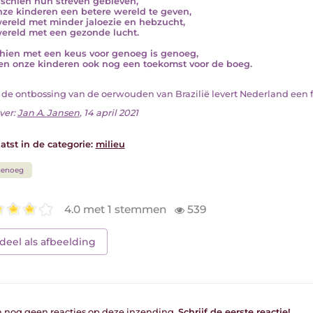
sschien hun streven gebleven,
ze kinderen een betere wereld te geven,
ereld met minder jaloezie en hebzucht,
ereld met een gezonde lucht.
hien met een keus voor genoeg is genoeg,
n onze kinderen ook nog een toekomst voor de boeg.
an de ontbossing van de oerwouden van Brazilië levert Nederland een fl
ver:
Jan A. Jansen
, 14 april 2021
atst in de categorie:
milieu
genoeg
4.0 met 1 stemmen
539
deel als afbeelding
jn nog geen reacties op deze inzending.
Schrijf de eerste reactie!