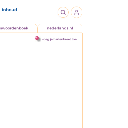
inhoud
jmwoordenboek
nederlands.nl
voeg je hartenkreet toe