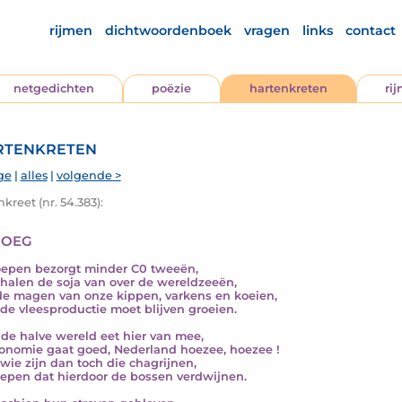
rijmen
dichtwoordenboek
vragen
links
contact
netgedichten
poëzie
hartenkreten
ri
tenkreten
ge
|
alles
|
volgende >
kreet (nr. 54.383):
oeg
epen bezorgt minder C0 tweeën,
halen de soja van over de wereldzeeën,
de magen van onze kippen, varkens en koeien,
de vleesproductie moet blijven groeien.
 de halve wereld eet hier van mee,
onomie gaat goed, Nederland hoezee, hoezee !
wie zijn dan toch die chagrijnen,
oepen dat hierdoor de bossen verdwijnen.