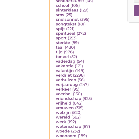
schilderkunst
(68)
school
(108)
sinterklaas
(129)
sms
(25)
snelsonnet
(395)
songtekst
(181)
spijt
(221)
spiritueel
(272)
sport
(353)
sterkte
(89)
taal
(430)
tijd
(976)
toneel
(52)
vaderdag
(54)
vakantie
(171)
valentijn
(149)
verdriet
(2298)
verhuizen
(56)
verjaardag
(247)
verkeer
(95)
voedsel
(130)
vriendschap
(925)
vrijheid
(642)
vrouwen
(315)
welzijn
(520)
wereld
(382)
werk
(192)
wetenschap
(87)
woede
(232)
woonoord
(189)