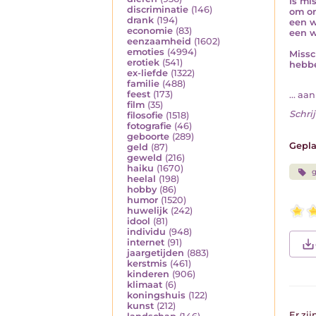
Is mi
discriminatie
(146)
om on
drank
(194)
een w
economie
(83)
een w
eenzaamheid
(1602)
emoties
(4994)
Missc
erotiek
(541)
hebbe
ex-liefde
(1322)
familie
(488)
feest
(173)
... a
film
(35)
Schrij
filosofie
(1518)
fotografie
(46)
geboorte
(289)
Gepla
geld
(87)
geweld
(216)
haiku
(1670)
heelal
(198)
hobby
(86)
humor
(1520)
huwelijk
(242)
idool
(81)
individu
(948)
internet
(91)
jaargetijden
(883)
kerstmis
(461)
kinderen
(906)
klimaat
(6)
koningshuis
(122)
kunst
(212)
Er zi