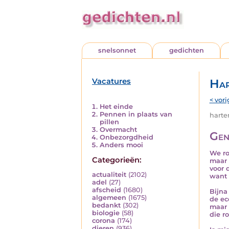
snelsonnet
gedichten
Vacatures
Har
< vori
Het einde
Pennen in plaats van
harten
pillen
Overmacht
Gen
Onbezorgdheid
Anders mooi
We ro
Categorieën:
maar 
voor 
actualiteit
(2102)
want 
adel
(27)
afscheid
(1680)
Bijna
algemeen
(1675)
de ec
bedankt
(302)
maar 
biologie
(58)
die r
corona
(174)
dieren
(936)