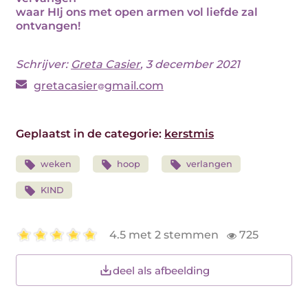
waar HIj ons met open armen vol liefde zal
ontvangen!
Schrijver:
Greta Casier
, 3 december 2021
gretacasier
gmail.com
Geplaatst in de categorie:
kerstmis
weken
hoop
verlangen
KIND
4.5 met 2 stemmen
725
deel als afbeelding