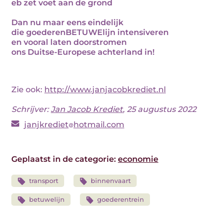
eb zet voet aan de grond
Dan nu maar eens eindelijk
die goederenBETUWElijn intensiveren
en vooral laten doorstromen
ons Duitse-Europese achterland in!
Zie ook:
http://www.janjacobkrediet.nl
Schrijver:
Jan Jacob Krediet
, 25 augustus 2022
janjkrediet
hotmail.com
Geplaatst in de categorie:
economie
transport
binnenvaart
betuwelijn
goederentrein