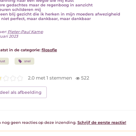
anning naar een leegte die mij kust
re gedachtes maar de regenboog in aanzicht
euren schilderen mij
e een blij gezicht die ik herken in mijn moeders afwezigheid
s niet perfect, maar dankbaar, maar dankbaar
ver:
Pieter-Paul Kamp
ruari 2023
atst in de categorie:
filosofie
ust
snel
2.0 met 1 stemmen
522
deel als afbeelding
jn nog geen reacties op deze inzending.
Schrijf de eerste reactie!