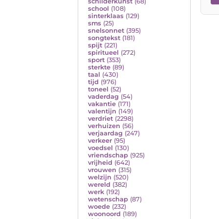
schilderkunst
(68)
school
(108)
sinterklaas
(129)
sms
(25)
snelsonnet
(395)
songtekst
(181)
spijt
(221)
spiritueel
(272)
sport
(353)
sterkte
(89)
taal
(430)
tijd
(976)
toneel
(52)
vaderdag
(54)
vakantie
(171)
valentijn
(149)
verdriet
(2298)
verhuizen
(56)
verjaardag
(247)
verkeer
(95)
voedsel
(130)
vriendschap
(925)
vrijheid
(642)
vrouwen
(315)
welzijn
(520)
wereld
(382)
werk
(192)
wetenschap
(87)
woede
(232)
woonoord
(189)