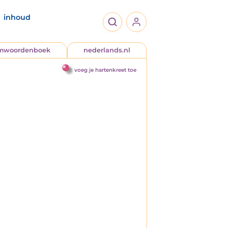
inhoud
jmwoordenboek
nederlands.nl
voeg je hartenkreet toe