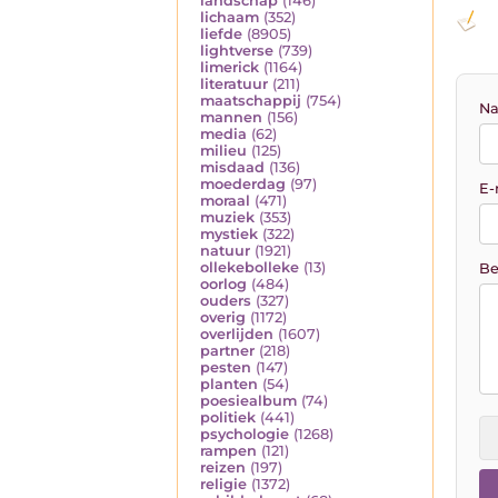
landschap
(146)
lichaam
(352)
liefde
(8905)
lightverse
(739)
limerick
(1164)
literatuur
(211)
maatschappij
(754)
Na
mannen
(156)
media
(62)
milieu
(125)
misdaad
(136)
moederdag
(97)
E-
moraal
(471)
muziek
(353)
mystiek
(322)
natuur
(1921)
ollekebolleke
(13)
Be
oorlog
(484)
ouders
(327)
overig
(1172)
overlijden
(1607)
partner
(218)
pesten
(147)
planten
(54)
poesiealbum
(74)
politiek
(441)
psychologie
(1268)
rampen
(121)
reizen
(197)
religie
(1372)