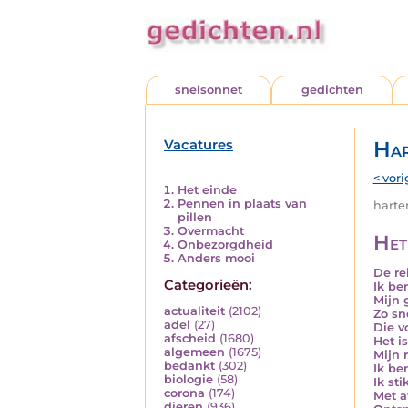
snelsonnet
gedichten
Vacatures
Har
< vori
Het einde
Pennen in plaats van
harten
pillen
Overmacht
Het
Onbezorgdheid
Anders mooi
De re
Categorieën:
Ik be
Mijn 
actualiteit
(2102)
Zo sn
adel
(27)
Die vo
afscheid
(1680)
Het is
algemeen
(1675)
Mijn 
bedankt
(302)
Ik be
biologie
(58)
Ik sti
corona
(174)
Met af
dieren
(936)