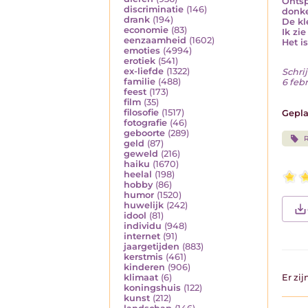
Ontsp
discriminatie
(146)
donke
drank
(194)
De kl
economie
(83)
Ik zi
eenzaamheid
(1602)
Het i
emoties
(4994)
erotiek
(541)
ex-liefde
(1322)
Schrij
familie
(488)
6 feb
feest
(173)
film
(35)
filosofie
(1517)
Gepla
fotografie
(46)
geboorte
(289)
R
geld
(87)
geweld
(216)
haiku
(1670)
heelal
(198)
hobby
(86)
humor
(1520)
huwelijk
(242)
idool
(81)
individu
(948)
internet
(91)
jaargetijden
(883)
kerstmis
(461)
kinderen
(906)
klimaat
(6)
Er zi
koningshuis
(122)
kunst
(212)