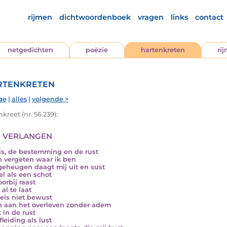
rijmen
dichtwoordenboek
vragen
links
contact
netgedichten
poëzie
hartenkreten
ri
tenkreten
ge
|
alles
|
volgende >
kreet (nr. 56.239):
 verlangen
is, de bestemming en de rust
n vergeten waar ik ben
geheugen daagt mij uit en sust
el als een schot
orbij raast
 al te laat
reis niet bewust
n aan het overleven zonder adem
k in de rust
leiding als lust