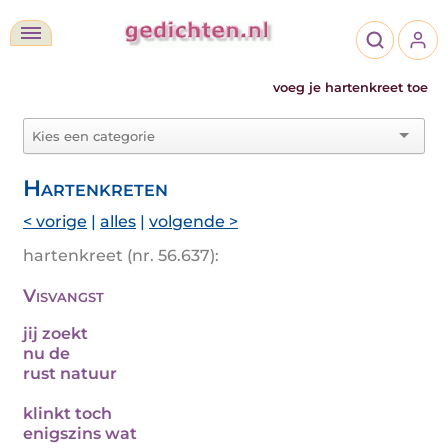
voeg je hartenkreet toe
Hartenkreten
< vorige
|
alles
|
volgende >
hartenkreet (nr. 56.637):
Visvangst
jij zoekt
nu de
rust natuur
klinkt toch
enigszins wat