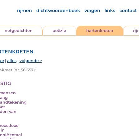
rijmen
dichtwoordenboek
vragen
links
contact
netgedichten
poëzie
hartenkreten
ri
tenkreten
ge
|
alles
|
volgende >
kreet (nr. 56.657):
stig
 mensen
raag
handtekening
het
jden van
troostloos
 in
nië totaal