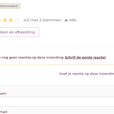
etreurswaard
4.0 met 2 stemmen
494
deel als afbeelding
jn nog geen reacties op deze inzending.
Schrijf de eerste reactie!
Geef je reactie op deze inzendin
am:
mail: