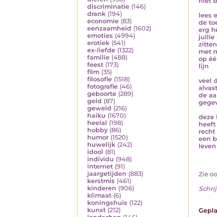
niet 
discriminatie
(146)
drank
(194)
lees 
economie
(83)
de to
eenzaamheid
(1602)
erg h
emoties
(4994)
jullie
erotiek
(541)
zitten
ex-liefde
(1322)
met m
familie
(488)
op éé
feest
(173)
lijn
film
(35)
filosofie
(1518)
veel 
fotografie
(46)
alvas
geboorte
(289)
de aa
geld
(87)
gege
geweld
(216)
haiku
(1670)
deze 
heelal
(198)
heeft
hobby
(86)
recht
humor
(1520)
een b
huwelijk
(242)
leven
idool
(81)
individu
(948)
internet
(91)
jaargetijden
(883)
Zie o
kerstmis
(461)
kinderen
(906)
Schrij
klimaat
(6)
koningshuis
(122)
kunst
(212)
Gepla