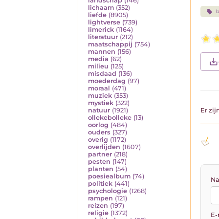
landschap
(146)
lichaam
(352)
b
liefde
(8905)
lightverse
(739)
limerick
(1164)
literatuur
(212)
maatschappij
(754)
mannen
(156)
media
(62)
milieu
(125)
misdaad
(136)
moederdag
(97)
moraal
(471)
muziek
(353)
mystiek
(322)
natuur
(1921)
Er zi
ollekebolleke
(13)
oorlog
(484)
ouders
(327)
overig
(1172)
overlijden
(1607)
partner
(218)
pesten
(147)
planten
(54)
poesiealbum
(74)
Na
politiek
(441)
psychologie
(1268)
rampen
(121)
reizen
(197)
religie
(1372)
E-