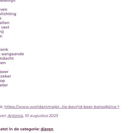
berenfijn
even
elichting
è
 allen
 vast
ij
n
dank
t aangaande
ndacht
ven
beer
 zeker
 op
eter
ok:
https://www.worldanimalpr...tie-bevrijd-beer-baloo#slice-1
ver:
Antonia
, 10 augustus 2023
atst in de categorie:
dieren