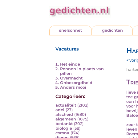
snelsonnet
gedichten
Vacatures
Har
< vori
Het einde
Pennen in plaats van
harten
pillen
Overmacht
Trie
Onbezorgdheid
Anders mooi
lieve
Categorieën:
toe g
een 
actualiteit
(2102)
voor 
adel
(27)
bevri
afscheid
(1680)
Baloe
algemeen
(1675)
bedankt
(302)
zeer 
biologie
(58)
leven
corona
(174)
Roeme
dieren
(936)