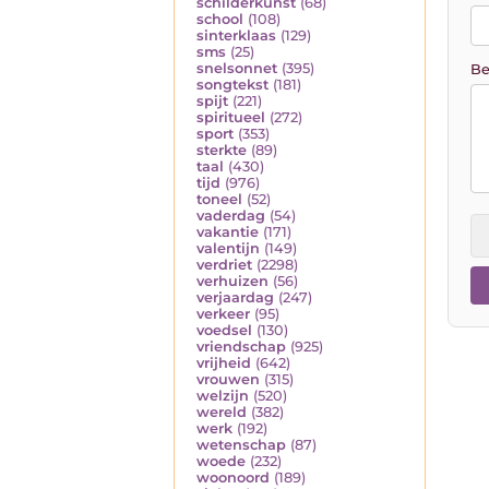
schilderkunst
(68)
school
(108)
sinterklaas
(129)
sms
(25)
snelsonnet
(395)
Be
songtekst
(181)
spijt
(221)
spiritueel
(272)
sport
(353)
sterkte
(89)
taal
(430)
tijd
(976)
toneel
(52)
vaderdag
(54)
vakantie
(171)
valentijn
(149)
verdriet
(2298)
verhuizen
(56)
verjaardag
(247)
verkeer
(95)
voedsel
(130)
vriendschap
(925)
vrijheid
(642)
vrouwen
(315)
welzijn
(520)
wereld
(382)
werk
(192)
wetenschap
(87)
woede
(232)
woonoord
(189)