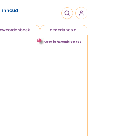
inhoud
jmwoordenboek
nederlands.nl
voeg je hartenkreet toe