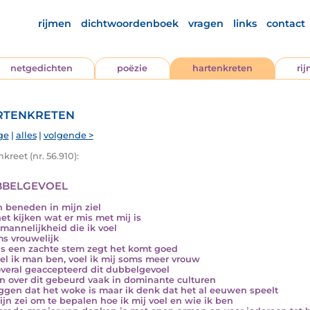
rijmen
dichtwoordenboek
vragen
links
contact
netgedichten
poëzie
hartenkreten
ri
tenkreten
ge
|
alles
|
volgende >
kreet (nr. 56.910):
belgevoel
n beneden in mijn ziel
et kijken wat er mis met mij is
mannelijkheid die ik voel
ms vrouwelijk
ls een zachte stem zegt het komt goed
l ik man ben, voel ik mij soms meer vrouw
overal geaccepteerd dit dubbelgevoel
n over dit gebeurd vaak in dominante culturen
ggen dat het woke is maar ik denk dat het al eeuwen speelt
ijn zei om te bepalen hoe ik mij voel en wie ik ben