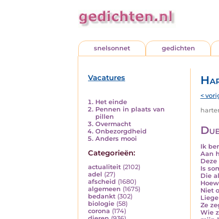
snelsonnet
gedichten
Vacatures
Har
< vori
Het einde
Pennen in plaats van
harten
pillen
Overmacht
Dub
Onbezorgdheid
Anders mooi
Ik be
Categorieën:
Aan h
Deze 
actualiteit
(2102)
Is so
adel
(27)
Die a
afscheid
(1680)
Hoewe
algemeen
(1675)
Niet 
bedankt
(302)
Liege
biologie
(58)
Ze ze
corona
(174)
Wie z
dieren
(936)