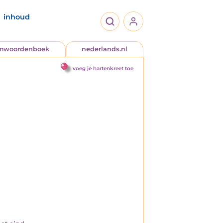
inhoud
jmwoordenboek
nederlands.nl
voeg je hartenkreet toe