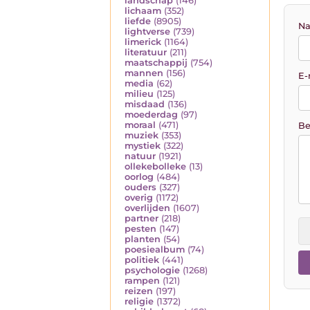
landschap
(146)
lichaam
(352)
liefde
(8905)
Na
lightverse
(739)
limerick
(1164)
literatuur
(211)
maatschappij
(754)
mannen
(156)
E-
media
(62)
milieu
(125)
misdaad
(136)
moederdag
(97)
moraal
(471)
Be
muziek
(353)
mystiek
(322)
natuur
(1921)
ollekebolleke
(13)
oorlog
(484)
ouders
(327)
overig
(1172)
overlijden
(1607)
partner
(218)
pesten
(147)
planten
(54)
poesiealbum
(74)
politiek
(441)
psychologie
(1268)
rampen
(121)
reizen
(197)
religie
(1372)