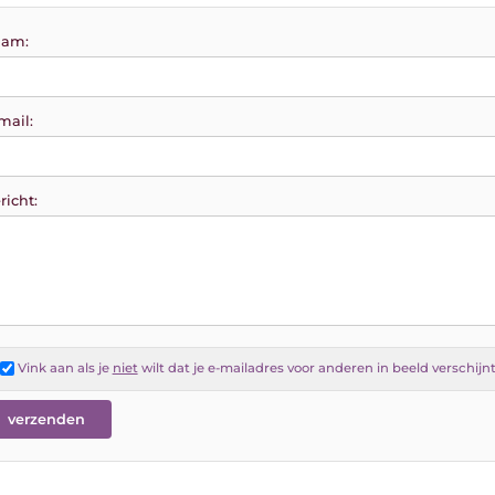
am:
mail:
richt:
Vink aan als je
niet
wilt dat je e-mailadres voor anderen in beeld verschijn