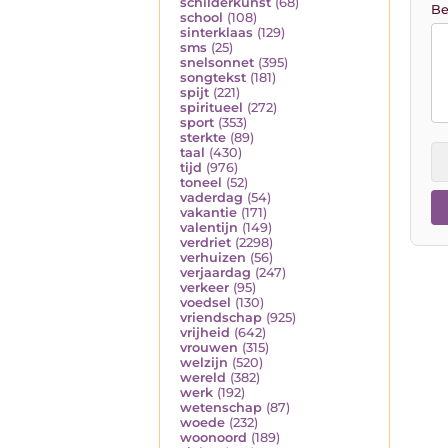
schilderkunst
(68)
Be
school
(108)
sinterklaas
(129)
sms
(25)
snelsonnet
(395)
songtekst
(181)
spijt
(221)
spiritueel
(272)
sport
(353)
sterkte
(89)
taal
(430)
tijd
(976)
toneel
(52)
vaderdag
(54)
vakantie
(171)
valentijn
(149)
verdriet
(2298)
verhuizen
(56)
verjaardag
(247)
verkeer
(95)
voedsel
(130)
vriendschap
(925)
vrijheid
(642)
vrouwen
(315)
welzijn
(520)
wereld
(382)
werk
(192)
wetenschap
(87)
woede
(232)
woonoord
(189)