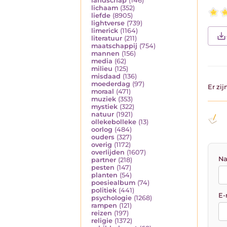
landschap
(146)
lichaam
(352)
liefde
(8905)
lightverse
(739)
limerick
(1164)
literatuur
(211)
maatschappij
(754)
mannen
(156)
media
(62)
milieu
(125)
misdaad
(136)
moederdag
(97)
Er zi
moraal
(471)
muziek
(353)
mystiek
(322)
natuur
(1921)
ollekebolleke
(13)
oorlog
(484)
ouders
(327)
overig
(1172)
overlijden
(1607)
Na
partner
(218)
pesten
(147)
planten
(54)
poesiealbum
(74)
politiek
(441)
E-
psychologie
(1268)
rampen
(121)
reizen
(197)
religie
(1372)