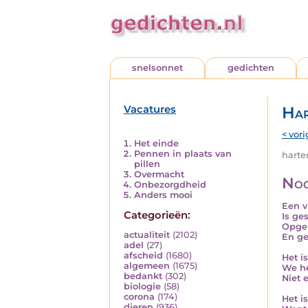
snelsonnet
gedichten
Vacatures
Har
< vori
Het einde
Pennen in plaats van
harten
pillen
Overmacht
Noo
Onbezorgdheid
Anders mooi
Een v
Categorieën:
Is ge
Opge
actualiteit
(2102)
En g
adel
(27)
afscheid
(1680)
Het i
algemeen
(1675)
We h
bedankt
(302)
Niet 
biologie
(58)
corona
(174)
Het i
dieren
(936)