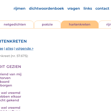
rijmen
dichtwoordenboek
vragen
links
contact
netgedichten
poëzie
hartenkreten
ri
tenkreten
ge
|
alles
|
volgende >
kreet (nr. 57.675):
it gezien
riend van mij
storven
baard
eborgen
s wel vreemd
ebben elkaar
echt gekend
s wel vreemd