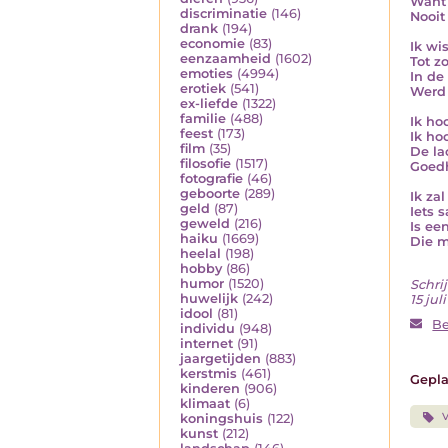
Want 
discriminatie
(146)
Nooit
drank
(194)
economie
(83)
Ik wi
eenzaamheid
(1602)
Tot z
emoties
(4994)
In de
erotiek
(541)
Werd
ex-liefde
(1322)
familie
(488)
Ik ho
feest
(173)
Ik ho
film
(35)
De la
filosofie
(1517)
Goedh
fotografie
(46)
geboorte
(289)
Ik za
geld
(87)
Iets 
geweld
(216)
Is ee
haiku
(1669)
Die m
heelal
(198)
hobby
(86)
humor
(1520)
Schrij
huwelijk
(242)
15 jul
idool
(81)
B
individu
(948)
internet
(91)
jaargetijden
(883)
kerstmis
(461)
Gepla
kinderen
(906)
klimaat
(6)
V
koningshuis
(122)
kunst
(212)