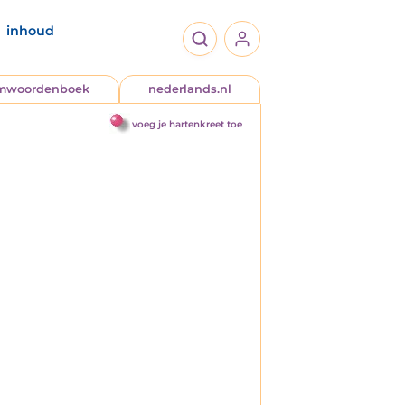
inhoud
jmwoordenboek
nederlands.nl
voeg je hartenkreet toe