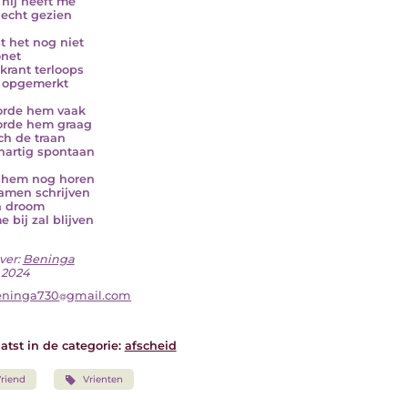
hij heeft me
 echt gezien
st het nog niet
onet
 krant terloops
 opgemerkt
orde hem vaak
orde hem graag
ch de traan
artig spontaan
l hem nog horen
samen schrijven
n droom
e bij zal blijven
ver:
Beninga
i 2024
eninga730
gmail.com
atst in de categorie:
afscheid
riend
Vrienten