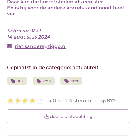
Daar kan die korrel stralen als een ster
En is hij voor de andere korrels zand nooit heel
ver
Schrijver:
Riet
14 augustus 2024
riet.sanders
ziggo.nl
Geplaatst in de categorie:
actualiteit
als
een
ster
4.0 met 4 stemmen
872
deel als afbeelding