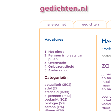
snelsonnet
gedichten
Vacatures
Har
< vori
Het einde
Pennen in plaats van
harten
pillen
Overmacht
ZO
Onbezorgdheid
Anders mooi
jij be
Categorieën:
en to
ik za
actualiteit
(2102)
maar t
adel
(27)
en ha
afscheid
(1680)
algemeen
(1675)
voorlo
bedankt
(302)
in het
biologie
(58)
voele
corona
(174)
maar 
dieren
(936)