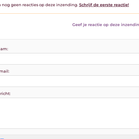
jn nog geen reacties op deze inzending.
Schrijf de eerste reactie!
Geef je reactie op deze inzendin
am:
mail:
richt: