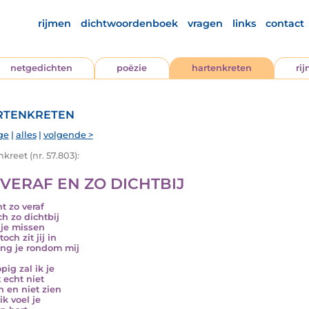
rijmen
dichtwoordenboek
vragen
links
contact
netgedichten
poëzie
hartenkreten
ri
tenkreten
ge
|
alles
|
volgende >
kreet (nr. 57.803):
 VERAF EN ZO DICHTBIJ
nt zo veraf
ch zo dichtbij
l je missen
och zit jij in
ng je rondom mij
pig zal ik je
 echt niet
n en niet zien
ik voel je