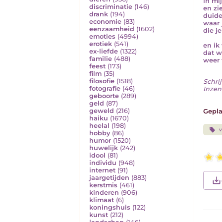
in mi
discriminatie
(146)
en zi
drank
(194)
duide
economie
(83)
waar j
eenzaamheid
(1602)
die j
emoties
(4994)
erotiek
(541)
en ik
ex-liefde
(1322)
dat w
familie
(488)
weer 
feest
(173)
film
(35)
filosofie
(1518)
Schrij
fotografie
(46)
Inzen
geboorte
(289)
geld
(87)
geweld
(216)
Gepla
haiku
(1670)
heelal
(198)
v
hobby
(86)
humor
(1520)
huwelijk
(242)
idool
(81)
individu
(948)
internet
(91)
jaargetijden
(883)
kerstmis
(461)
kinderen
(906)
klimaat
(6)
koningshuis
(122)
kunst
(212)