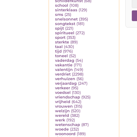
schilderkunst
(68)
school
(108)
sinterklaas
(129)
sms
(25)
snelsonnet
(395)
songtekst
(181)
spijt
(221)
spiritueel
(272)
sport
(353)
sterkte
(89)
taal
(430)
tijd
(976)
toneel
(52)
vaderdag
(54)
vakantie
(171)
valentijn
(149)
verdriet
(2298)
verhuizen
(56)
verjaardag
(247)
verkeer
(95)
voedsel
(130)
vriendschap
(925)
vrijheid
(642)
vrouwen
(315)
welzijn
(520)
wereld
(382)
werk
(192)
wetenschap
(87)
woede
(232)
woonoord
(189)