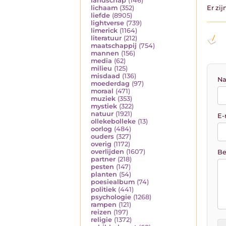
landschap
(146)
lichaam
(352)
Er zi
liefde
(8905)
lightverse
(739)
limerick
(1164)
literatuur
(212)
maatschappij
(754)
mannen
(156)
media
(62)
milieu
(125)
misdaad
(136)
Na
moederdag
(97)
moraal
(471)
muziek
(353)
mystiek
(322)
natuur
(1921)
E-
ollekebolleke
(13)
oorlog
(484)
ouders
(327)
overig
(1172)
overlijden
(1607)
Be
partner
(218)
pesten
(147)
planten
(54)
poesiealbum
(74)
politiek
(441)
psychologie
(1268)
rampen
(121)
reizen
(197)
religie
(1372)