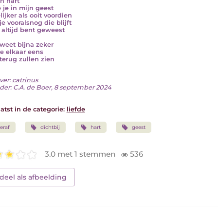
jn hart
e je in mijn geest
lijker als ooit voordien
e vooralsnog die blijft
e altijd bent geweest
 weet bijna zeker
e elkaar eens
terug zullen zien
ver:
catrinus
der: C.A. de Boer, 8 september 2024
atst in de categorie:
liefde
eraf
dichtbij
hart
geest
3.0 met 1 stemmen
536
deel als afbeelding