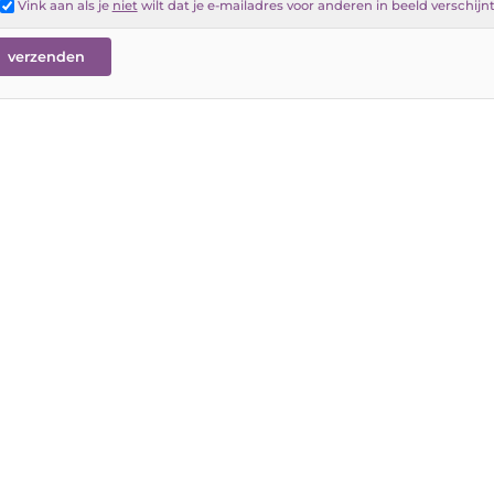
Vink aan als je
niet
wilt dat je e-mailadres voor anderen in beeld verschijn