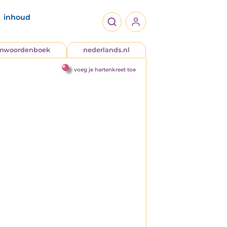
inhoud
jmwoordenboek
nederlands.nl
voeg je hartenkreet toe