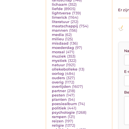
landschap
(146)
lichaam
(352)
liefde
(8905)
Er zi
lightverse
(739)
limerick
(1164)
literatuur
(212)
maatschappij
(754)
mannen
(156)
media
(62)
milieu
(125)
misdaad
(136)
moederdag
(97)
Na
moraal
(471)
muziek
(353)
mystiek
(322)
natuur
(1921)
ollekebolleke
(13)
E-
oorlog
(484)
ouders
(327)
overig
(1172)
overlijden
(1607)
partner
(218)
Be
pesten
(147)
planten
(54)
poesiealbum
(74)
politiek
(441)
psychologie
(1268)
rampen
(121)
reizen
(197)
religie
(1372)