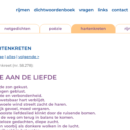
rijmen
dichtwoordenboek
vragen
links
contact
netgedichten
poëzie
hartenkreten
ri
tenkreten
ge
|
alles
|
volgende >
kreet (nr. 58.278):
E AAN DE LIEFDE
de zon gekust.
ngen geblust.
e en verbondenheid.
wetsbaar hart verblijdt.
woele wind streelt zacht de haren.
ijk gevoel, moed vergaren.
ooiste liefdeslied klinkt door de ruisende bomen.
 de weg om terug in balans te komen.
teloze gedachten, diepe zucht.
en voorbij als donkere wolken in de lucht.