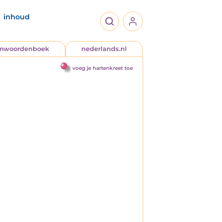
inhoud
jmwoordenboek
nederlands.nl
voeg je hartenkreet toe