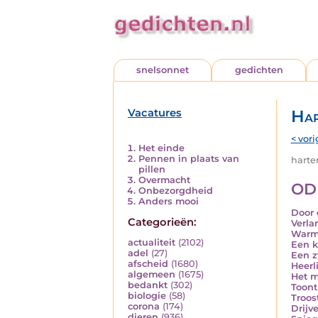
snelsonnet
gedichten
Vacatures
Har
< vori
Het einde
Pennen in plaats van
harten
pillen
Overmacht
OD
Onbezorgdheid
Anders mooi
Door 
Categorieën:
Verla
Warmt
actualiteit
(2102)
Een k
adel
(27)
Een z
afscheid
(1680)
Heerl
algemeen
(1675)
Het m
bedankt
(302)
Toont
biologie
(58)
Troos
corona
(174)
Drijv
dieren
(936)