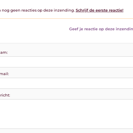
jn nog geen reacties op deze inzending.
Schrijf de eerste reactie!
Geef je reactie op deze inzendin
am:
mail:
richt: