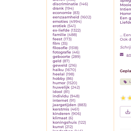
Spieg
discriminatie
(146)
Mooie
drank
(194)
Intie
economie
(83)
Homme
eenzaamheid
(1602)
Een g
emoties
(4994)
Liefd
erotiek
(541)
ex-liefde
(1322)
familie
(488)
... Ee
feest
(173)
Ook d
film
(35)
Schrij
filosofie
(1518)
fotografie
(46)
an
geboorte
(289)
geld
(87)
geweld
(216)
haiku
(1670)
Gepla
heelal
(198)
hobby
(86)
L
humor
(1520)
huwelijk
(242)
idool
(81)
individu
(948)
internet
(91)
jaargetijden
(883)
kerstmis
(461)
kinderen
(906)
klimaat
(6)
koningshuis
(122)
kunst
(212)