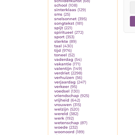
schilderkunst
(68)
school
(108)
sinterklaas
(129)
sms
(25)
snelsonnet
(395)
songtekst
(181)
spijt
(221)
spiritueel
(272)
sport
(353)
sterkte
(89)
taal
(430)
tijd
(976)
toneel
(52)
vaderdag
(54)
vakantie
(171)
valentijn
(149)
verdriet
(2298)
verhuizen
(56)
verjaardag
(247)
verkeer
(95)
voedsel
(130)
vriendschap
(925)
vrijheid
(642)
vrouwen
(315)
welzijn
(520)
wereld
(382)
werk
(192)
wetenschap
(87)
woede
(232)
woonoord
(189)