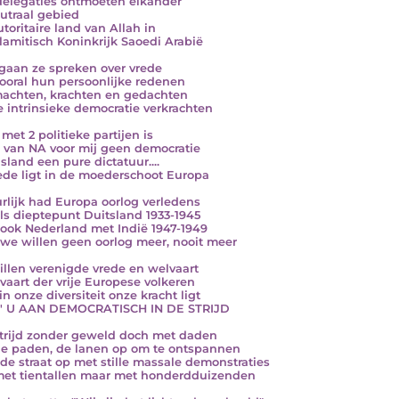
elegaties ontmoeten elkander
utraal gebied
utoritaire land van Allah in
slamitisch Koninkrijk Saoedi Arabië
gaan ze spreken over vrede
ooral hun persoonlijke redenen
achten, krachten en gedachten
e intrinsieke democratie verkrachten
met 2 politieke partijen is
 van NA voor mij geen democratie
sland een pure dictatuur....
ede ligt in de moederschoot Europa
rlijk had Europa oorlog verledens
ls dieptepunt Duitsland 1933-1945
ook Nederland met Indië 1947-1949
we willen geen oorlog meer, nooit meer
llen verenigde vrede en welvaart
 vaart der vrije Europese volkeren
in onze diversiteit onze kracht ligt
T' U AAN DEMOCRATISCH IN DE STRIJD
trijd zonder geweld doch met daden
de paden, de lanen op om te ontspannen
de straat op met stille massale demonstraties
met tientallen maar met honderdduizenden