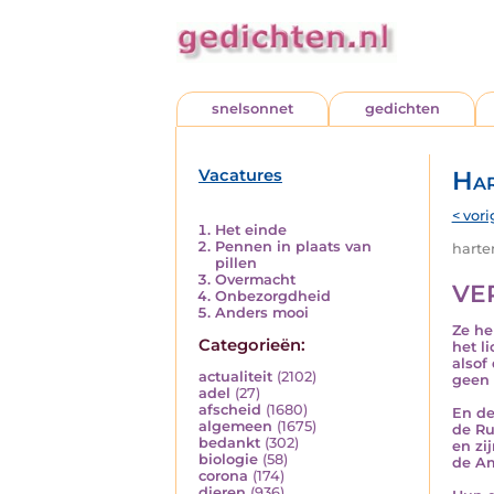
snelsonnet
gedichten
Vacatures
Har
< vori
Het einde
Pennen in plaats van
harten
pillen
Overmacht
VE
Onbezorgdheid
Anders mooi
Ze he
Categorieën:
het l
alsof
actualiteit
(2102)
geen 
adel
(27)
afscheid
(1680)
En de
algemeen
(1675)
de Ru
bedankt
(302)
en zi
biologie
(58)
de Am
corona
(174)
dieren
(936)