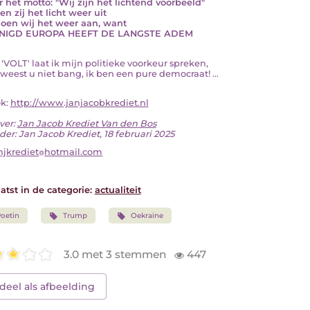
 het motto: "Wij zijn het lichtend voorbeeld"
n zij het licht weer uit
oen wij het weer aan, want
NIGD EUROPA HEEFT DE LANGSTE ADEM
t 'VOLT' laat ik mijn politieke voorkeur spreken,
weest u niet bang, ik ben een pure democraat! ...
ok:
http://www.janjacobkrediet.nl
ver:
Jan Jacob Krediet Van den Bos
der: Jan Jacob Krediet, 18 februari 2025
njkrediet
hotmail.com
atst in de categorie:
actualiteit
oetin
Trump
Oekraine
3.0 met 3 stemmen
447
deel als afbeelding