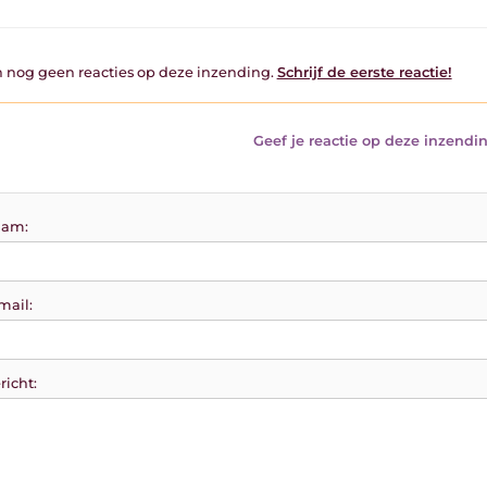
jn nog geen reacties op deze inzending.
Schrijf de eerste reactie!
Geef je reactie op deze inzendin
am:
mail:
richt: