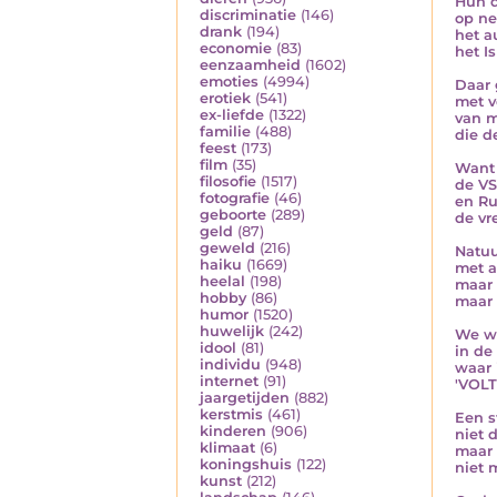
Hun d
discriminatie
(146)
op ne
drank
(194)
het a
economie
(83)
het I
eenzaamheid
(1602)
emoties
(4994)
Daar 
erotiek
(541)
met v
ex-liefde
(1322)
van m
familie
(488)
die d
feest
(173)
film
(35)
Want 
filosofie
(1517)
de VS
fotografie
(46)
en Ru
geboorte
(289)
de vr
geld
(87)
geweld
(216)
Natuu
haiku
(1669)
met a
heelal
(198)
maar 
hobby
(86)
maar 
humor
(1520)
huwelijk
(242)
We wi
idool
(81)
in de
individu
(948)
waar 
internet
(91)
'VOL
jaargetijden
(882)
kerstmis
(461)
Een s
kinderen
(906)
niet 
klimaat
(6)
maar 
koningshuis
(122)
niet 
kunst
(212)