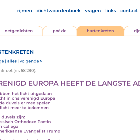
rijmen
dichtwoordenboek
vragen
links
contact
netgedichten
poëzie
hartenkreten
ri
tenkreten
ge
|
alles
|
volgende >
kreet (nr. 58.290):
RENIGD EUROPA HEEFT DE LANGSTE 
bben het licht uitgedaan
icht in ons verenigd Europa
 de duvels er mee spelen
licht meer te bekennen
 duvels zijn:
ssisch Orthodoxe Poetin
jn collega
erikaanse Evangelist Trump