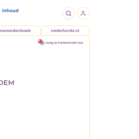
inhoud
jmwoordenboek
nederlands.nl
voeg je hartenkreet toe
ADEM