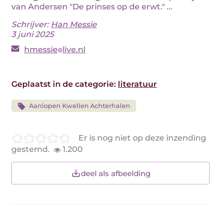
van Andersen "De prinses op de erwt." ...
Schrijver:
Han Messie
3 juni 2025
hmessie
live.nl
Geplaatst in de categorie:
literatuur
Aanlopen Kwellen Achterhalen
Er is nog niet op deze inzending
gestemd.
1.200
deel als afbeelding