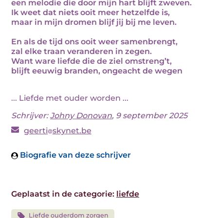
een melodie die door mijn hart blijft zweven.
Ik weet dat niets ooit meer hetzelfde is,
maar in mijn dromen blijf jij bij me leven.
En als de tijd ons ooit weer samenbrengt,
zal elke traan veranderen in zegen.
Want ware liefde die de ziel omstreng’t,
blijft eeuwig branden, ongeacht de wegen
... Liefde met ouder worden ...
Schrijver:
Johny Donovan
, 9 september 2025
geerti
skynet.be
Biografie van deze schrijver
Geplaatst in de categorie:
liefde
Liefde ouderdom zorgen