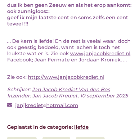
dus ík ben geen Zeeuw en als het erop aankomt:
ook zunnigloos:::
geef ik mijn laatste cent en soms zelfs een cent
teveel !!!
... De kern is liefde! En de rest is veelal waar, doch
ook geestig bedoeld, want lachen is toch het
leukste wat er is. Zie ook
www.janjacobkrediet.nl
,
Facebook; Jean Fermate en Jordaan Kroniek. ...
Zie ook:
http://www.janjacobkrediet.nl
Schrijver:
Jan Jacob Krediet Van den Bos
Inzender: Jan Jacob Krediet, 10 september 2025
janjkrediet
hotmail.com
Geplaatst in de categorie:
liefde