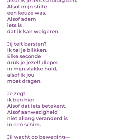
alsof ik je iets schuldig ben.
Alsof mijn stilte
een keuze was.
Alsof adem
iets is
dat ik kan weigeren.
Jij telt barsten?
Ik tel je blikken.
Elke seconde
druk je jezelf dieper
in mijn vlakke huid,
alsof ik jou
moet dragen.
Je zegt:
ik ben hier.
Alsof dat iets betekent.
Alsof aanwezigheid
niet allang veranderd is
in een schim.
Jij wacht op beweging—