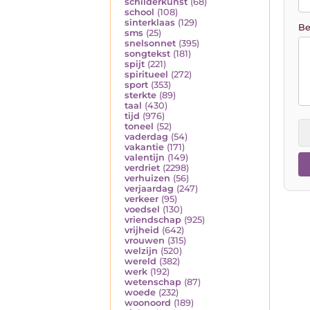
schilderkunst
(68)
school
(108)
sinterklaas
(129)
Be
sms
(25)
snelsonnet
(395)
songtekst
(181)
spijt
(221)
spiritueel
(272)
sport
(353)
sterkte
(89)
taal
(430)
tijd
(976)
toneel
(52)
vaderdag
(54)
vakantie
(171)
valentijn
(149)
verdriet
(2298)
verhuizen
(56)
verjaardag
(247)
verkeer
(95)
voedsel
(130)
vriendschap
(925)
vrijheid
(642)
vrouwen
(315)
welzijn
(520)
wereld
(382)
werk
(192)
wetenschap
(87)
woede
(232)
woonoord
(189)