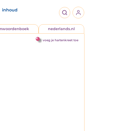
inhoud
jmwoordenboek
nederlands.nl
voeg je hartenkreet toe