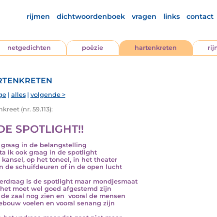
rijmen
dichtwoordenboek
vragen
links
contact
netgedichten
poëzie
hartenkreten
ri
tenkreten
ge
|
alles
|
volgende >
kreet (nr. 59.113):
DE SPOTLIGHT!!
a graag in de belangstelling
ta ik ook graag in de spotlight
 kansel, op het toneel, in het theater
n de schuifdeuren of in de open lucht
erdraag is de spotlight maar mondjesmaat
het moet wel goed afgestemd zijn
l de zaal nog zien en vooral de mensen
ebouw voelen en vooral senang zijn