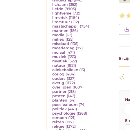
landschap
(146)
lichaam
(352)
liefde
(8905)
lightverse
(739)
limerick
(1164)
literatuur
(212)
maatschappij
(754)
mannen
(156)
media
(62)
milieu
(125)
misdaad
(136)
moederdag
(97)
moraal
(471)
muziek
(353)
Er zi
mystiek
(322)
natuur
(1921)
ollekebolleke
(13)
oorlog
(484)
ouders
(327)
overig
(1172)
overlijden
(1607)
partner
(218)
pesten
(147)
Na
planten
(54)
poesiealbum
(74)
politiek
(441)
psychologie
(1268)
rampen
(121)
E-
reizen
(197)
religie
(1372)