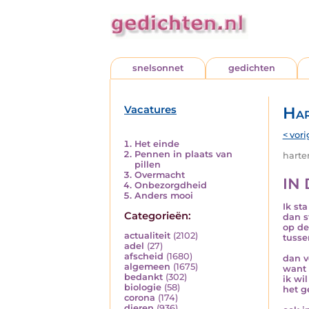
snelsonnet
gedichten
Vacatures
Har
< vori
Het einde
Pennen in plaats van
harten
pillen
Overmacht
IN 
Onbezorgdheid
Anders mooi
Ik st
Categorieën:
dan s
op de
actualiteit
(2102)
tusse
adel
(27)
afscheid
(1680)
dan v
algemeen
(1675)
want 
bedankt
(302)
ik wi
biologie
(58)
het g
corona
(174)
dieren
(936)