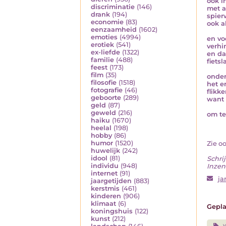
ook i
discriminatie
(146)
met a
drank
(194)
spier
economie
(83)
ook a
eenzaamheid
(1602)
emoties
(4994)
en vo
erotiek
(541)
verhi
ex-liefde
(1322)
en da
familie
(488)
fiets
feest
(173)
film
(35)
onder
filosofie
(1518)
het e
fotografie
(46)
flikk
geboorte
(289)
want 
geld
(87)
geweld
(216)
om te 
haiku
(1670)
heelal
(198)
hobby
(86)
humor
(1520)
Zie o
huwelijk
(242)
idool
(81)
Schrij
individu
(948)
Inzen
internet
(91)
ja
jaargetijden
(883)
kerstmis
(461)
kinderen
(906)
klimaat
(6)
Gepla
koningshuis
(122)
kunst
(212)
v