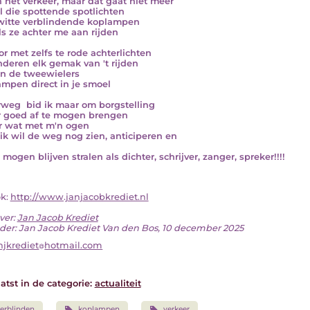
n het verkeer, maar dat gaat niet meer
l die spottende spotlichten
witte verblindende koplampen
ls ze achter me aan rijden
or met zelfs te rode achterlichten
nderen elk gemak van 't rijden
n de tweewielers
lampen direct in je smoel
weg bid ik maar om borgstelling
r goed af te mogen brengen
er wat met m'n ogen
ik wil de weg nog zien, anticiperen en
mogen blijven stralen als dichter, schrijver, zanger, spreker!!!!
ok:
http://www.janjacobkrediet.nl
ver:
Jan Jacob Krediet
der: Jan Jacob Krediet Van den Bos, 10 december 2025
njkrediet
hotmail.com
atst in de categorie:
actualiteit
erblinden
koplampen
verkeer