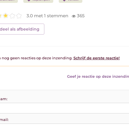
3.0 met 1 stemmen
365
deel als afbeelding
jn nog geen reacties op deze inzending.
Schrijf de eerste reactie!
Geef je reactie op deze inzendin
am:
mail: