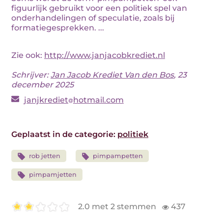
figuurlijk gebruikt voor een politiek spel van
onderhandelingen of speculatie, zoals bij
formatiegesprekken. ...
Zie ook:
http://www.janjacobkrediet.nl
Schrijver:
Jan Jacob Krediet Van den Bos
, 23
december 2025
janjkrediet
hotmail.com
Geplaatst in de categorie:
politiek
rob jetten
pimpampetten
pimpamjetten
2.0 met 2 stemmen
437