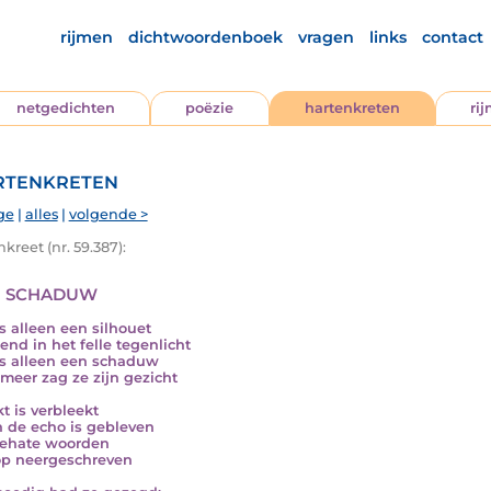
rijmen
dichtwoordenboek
vragen
links
contact
netgedichten
poëzie
hartenkreten
ri
tenkreten
ge
|
alles
|
volgende >
kreet (nr. 59.387):
 schaduw
s alleen een silhouet
end in het felle tegenlicht
s alleen een schaduw
 meer zag ze zijn gezicht
t is verbleekt
n de echo is gebleven
ehate woorden
p neergeschreven