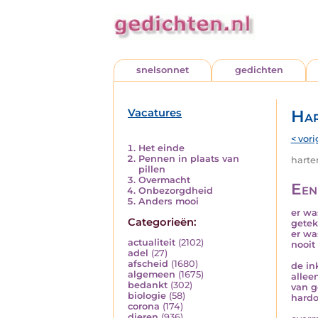
snelsonnet
gedichten
Vacatures
Har
< vori
Het einde
Pennen in plaats van
harten
pillen
Overmacht
Een
Onbezorgdheid
Anders mooi
er wa
Categorieën:
getek
er wa
actualiteit
(2102)
nooit
adel
(27)
afscheid
(1680)
de ink
algemeen
(1675)
allee
bedankt
(302)
van g
biologie
(58)
hardo
corona
(174)
dieren
(936)