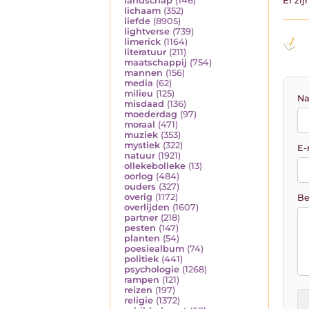
landschap
(146)
Er zi
lichaam
(352)
liefde
(8905)
lightverse
(739)
limerick
(1164)
literatuur
(211)
maatschappij
(754)
mannen
(156)
media
(62)
milieu
(125)
Na
misdaad
(136)
moederdag
(97)
moraal
(471)
muziek
(353)
mystiek
(322)
E-
natuur
(1921)
ollekebolleke
(13)
oorlog
(484)
ouders
(327)
overig
(1172)
Be
overlijden
(1607)
partner
(218)
pesten
(147)
planten
(54)
poesiealbum
(74)
politiek
(441)
psychologie
(1268)
rampen
(121)
reizen
(197)
religie
(1372)