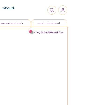
inhoud
jmwoordenboek
nederlands.nl
voeg je hartenkreet toe