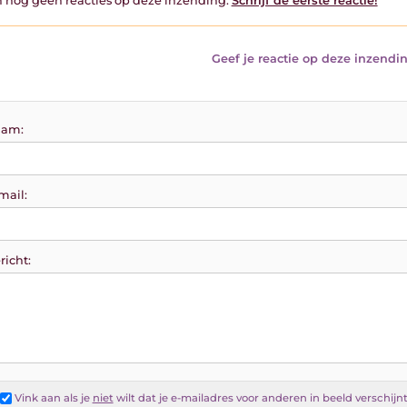
jn nog geen reacties op deze inzending.
Schrijf de eerste reactie!
Geef je reactie op deze inzendin
am:
mail:
richt:
Vink aan als je
niet
wilt dat je e-mailadres voor anderen in beeld verschijn