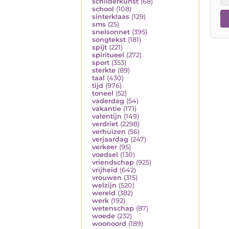
schilderkunst
(68)
school
(108)
sinterklaas
(129)
sms
(25)
snelsonnet
(395)
songtekst
(181)
spijt
(221)
spiritueel
(272)
sport
(353)
sterkte
(89)
taal
(430)
tijd
(976)
toneel
(52)
vaderdag
(54)
vakantie
(171)
valentijn
(149)
verdriet
(2298)
verhuizen
(56)
verjaardag
(247)
verkeer
(95)
voedsel
(130)
vriendschap
(925)
vrijheid
(642)
vrouwen
(315)
welzijn
(520)
wereld
(382)
werk
(192)
wetenschap
(87)
woede
(232)
woonoord
(189)