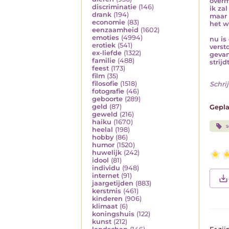
overm
discriminatie
(146)
ik za
drank
(194)
maar 
economie
(83)
het w
eenzaamheid
(1602)
emoties
(4994)
nu is
erotiek
(541)
verst
ex-liefde
(1322)
gevan
familie
(488)
strijd
feest
(173)
film
(35)
filosofie
(1518)
Schrij
fotografie
(46)
geboorte
(289)
geld
(87)
Gepla
geweld
(216)
haiku
(1670)
heelal
(198)
hobby
(86)
humor
(1520)
huwelijk
(242)
idool
(81)
individu
(948)
internet
(91)
jaargetijden
(883)
kerstmis
(461)
kinderen
(906)
klimaat
(6)
koningshuis
(122)
kunst
(212)