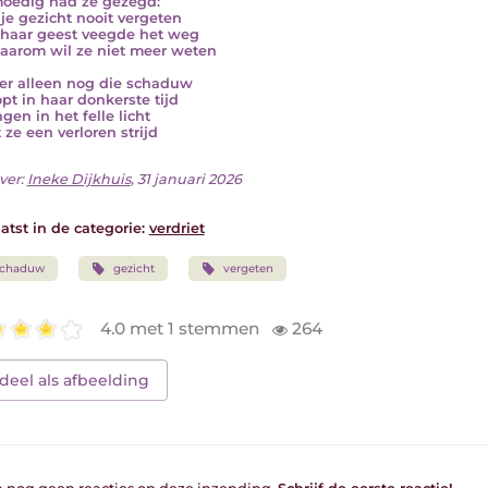
oedig had ze gezegd:
l je gezicht nooit vergeten
haar geest veegde het weg
aarom wil ze niet meer weten
 er alleen nog die schaduw
opt in haar donkerste tijd
gen in het felle licht
t ze een verloren strijd
ver:
Ineke Dijkhuis
, 31 januari 2026
atst in de categorie:
verdriet
schaduw
gezicht
vergeten
4.0 met 1 stemmen
264
deel als afbeelding