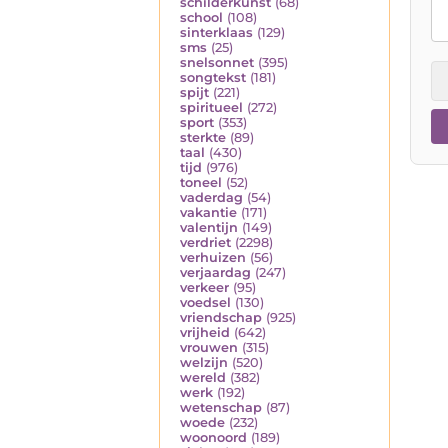
schilderkunst
(68)
school
(108)
sinterklaas
(129)
sms
(25)
snelsonnet
(395)
songtekst
(181)
spijt
(221)
spiritueel
(272)
sport
(353)
sterkte
(89)
taal
(430)
tijd
(976)
toneel
(52)
vaderdag
(54)
vakantie
(171)
valentijn
(149)
verdriet
(2298)
verhuizen
(56)
verjaardag
(247)
verkeer
(95)
voedsel
(130)
vriendschap
(925)
vrijheid
(642)
vrouwen
(315)
welzijn
(520)
wereld
(382)
werk
(192)
wetenschap
(87)
woede
(232)
woonoord
(189)