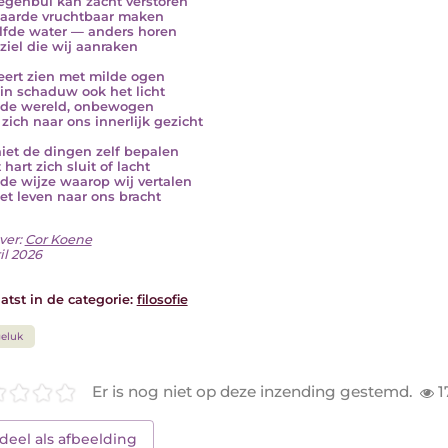
egenbui kan zacht verstoren
 aarde vruchtbaar maken
lfde water — anders horen
 ziel die wij aanraken
eert zien met milde ogen
 in schaduw ook het licht
de wereld, onbewogen
 zich naar ons innerlijk gezicht
iet de dingen zelf bepalen
 hart zich sluit of lacht
de wijze waarop wij vertalen
et leven naar ons bracht
ver:
Cor Koene
il 2026
atst in de categorie:
filosofie
eluk
Er is nog niet op deze inzending gestemd.
1
deel als afbeelding