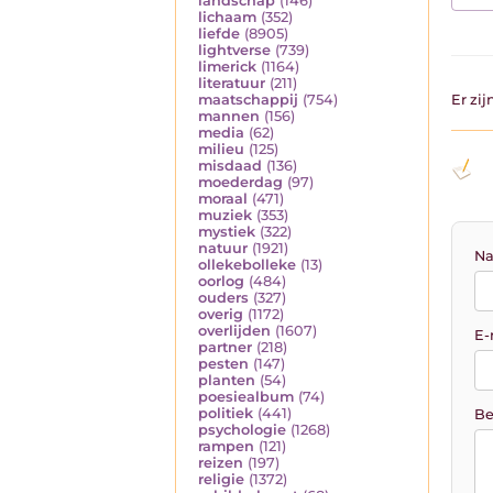
landschap
(146)
lichaam
(352)
liefde
(8905)
lightverse
(739)
limerick
(1164)
literatuur
(211)
maatschappij
(754)
Er zi
mannen
(156)
media
(62)
milieu
(125)
misdaad
(136)
moederdag
(97)
moraal
(471)
muziek
(353)
mystiek
(322)
natuur
(1921)
Na
ollekebolleke
(13)
oorlog
(484)
ouders
(327)
overig
(1172)
overlijden
(1607)
E-
partner
(218)
pesten
(147)
planten
(54)
poesiealbum
(74)
politiek
(441)
Be
psychologie
(1268)
rampen
(121)
reizen
(197)
religie
(1372)