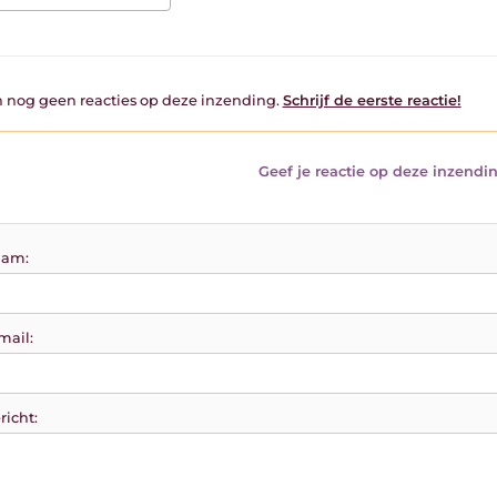
jn nog geen reacties op deze inzending.
Schrijf de eerste reactie!
Geef je reactie op deze inzendin
am:
mail:
richt: