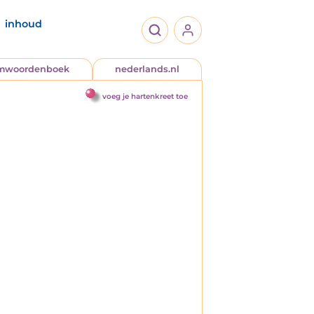
inhoud
jmwoordenboek
nederlands.nl
voeg je hartenkreet toe