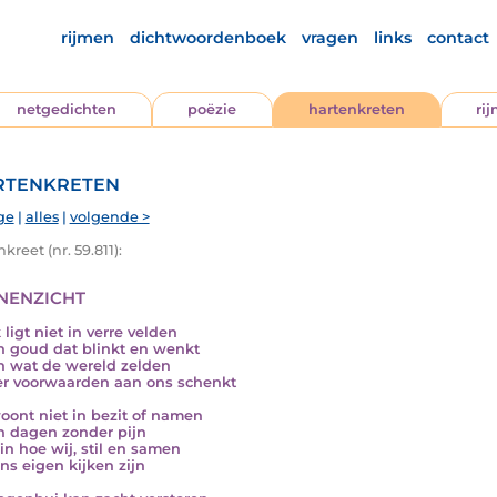
rijmen
dichtwoordenboek
vragen
links
contact
netgedichten
poëzie
hartenkreten
ri
tenkreten
ge
|
alles
|
volgende >
kreet (nr. 59.811):
nenzicht
ligt niet in verre velden
in goud dat blinkt en wenkt
in wat de wereld zelden
r voorwaarden aan ons schenkt
oont niet in bezit of namen
in dagen zonder pijn
in hoe wij, stil en samen
ns eigen kijken zijn