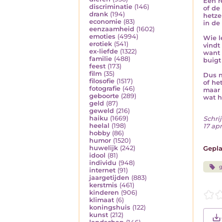
Een r
discriminatie
(146)
of de
drank
(194)
hetze
economie
(83)
in de
eenzaamheid
(1602)
emoties
(4994)
Wie l
erotiek
(541)
vindt
ex-liefde
(1322)
want 
familie
(488)
buigt
feest
(173)
film
(35)
Dus n
filosofie
(1517)
of het
fotografie
(46)
maar 
geboorte
(289)
wat h
geld
(87)
geweld
(216)
haiku
(1669)
Schrij
heelal
(198)
17 apr
hobby
(86)
humor
(1520)
huwelijk
(242)
Gepla
idool
(81)
individu
(948)
g
internet
(91)
jaargetijden
(883)
kerstmis
(461)
kinderen
(906)
klimaat
(6)
koningshuis
(122)
kunst
(212)