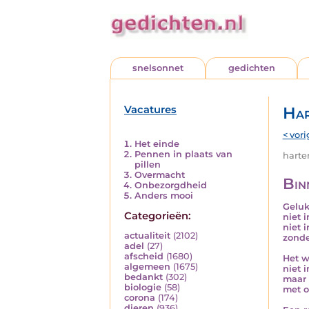
snelsonnet
gedichten
Vacatures
Har
< vori
Het einde
Pennen in plaats van
harten
pillen
Overmacht
Bin
Onbezorgdheid
Anders mooi
Geluk 
Categorieën:
niet 
niet 
actualiteit
(2102)
zonde
adel
(27)
afscheid
(1680)
Het w
algemeen
(1675)
niet 
bedankt
(302)
maar 
biologie
(58)
met o
corona
(174)
dieren
(936)