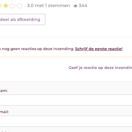
3.0 met 1 stemmen
344
deel als afbeelding
jn nog geen reacties op deze inzending.
Schrijf de eerste reactie!
Geef je reactie op deze inzendin
am:
mail: