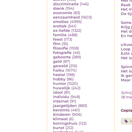
Met h
discriminatie
(146)
Raak 
drank
(194)
Het m
economie
(83)
De tij
eenzaamheid
(1603)
emoties
(4995)
Soms 
erotiek
(541)
Krijg 
ex-liefde
(1322)
Het du
familie
(488)
En he
feest
(173)
film
(35)
s'Avo
filosofie
(1518)
Loop 
fotografie
(46)
Echt 
geboorte
(289)
Het i
geld
(87)
geweld
(216)
Spinn
haiku
(1670)
Het i
heelal
(198)
Ik ge
hobby
(86)
Maar 
humor
(1520)
huwelijk
(242)
idool
(81)
Schrij
individu
(948)
18 me
internet
(91)
jaargetijden
(883)
kerstmis
(461)
Gepla
kinderen
(906)
klimaat
(6)
r
koningshuis
(122)
kunst
(212)