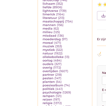
landschap
(146)
lichaam
(352)
liefde
(8906)
lightverse
(739)
limerick
(1164)
literatuur
(213)
maatschappij
(754)
mannen
(156)
media
(62)
milieu
(125)
misdaad
(136)
moederdag
(97)
Er zi
moraal
(471)
muziek
(353)
mystiek
(322)
natuur
(1922)
ollekebolleke
(13)
oorlog
(484)
ouders
(327)
overig
(1172)
overlijden
(1607)
Na
partner
(218)
pesten
(147)
planten
(54)
poesiealbum
(74)
politiek
(441)
E-
psychologie
(1269)
rampen
(121)
reizen
(197)
religie
(1372)