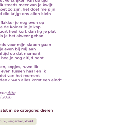
et verstrijken van de tijd
ik steeds meer van je kwijt
oet zo zijn, het doet me pijn
d die krijgt ons allen klein
flakker je nog even op
je de kolder in je kop
urt heel kort, dan lig je plat
b je het alweer gehad
nds voor mijn slapen gaan
je even bij mij aan
altijd op dat moment
s hoe je nog altijd bent
en, kopjes, ruwe lik
s even tussen haar en ik
niet van het moment
denk "Aan alles komt een eind"
ver:
Atto
i 2026
atst in de categorie:
dieren
ouw, vergankelijkheid