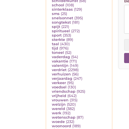
schilderkunst
(68)
Be
school
(108)
sinterklaas
(129)
sms
(25)
snelsonnet
(395)
songtekst
(181)
spijt
(221)
spiritueel
(272)
sport
(353)
sterkte
(89)
taal
(430)
tijd
(976)
toneel
(52)
vaderdag
(54)
vakantie
(171)
valentijn
(149)
verdriet
(2298)
verhuizen
(56)
verjaardag
(247)
verkeer
(95)
voedsel
(130)
vriendschap
(925)
vrijheid
(642)
vrouwen
(315)
welzijn
(520)
wereld
(382)
werk
(192)
wetenschap
(87)
woede
(232)
woonoord
(189)