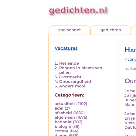
snelsonnet
gedichten
Vacatures
Har
< vori
Het einde
Pennen in plaats van
harten
pillen
Overmacht
Oud
Onbezorgdheid
Anders mooi
Je be
Categorieën:
Je lij
Ik he
actualiteit
(2102)
Maar 
adel
(27)
afscheid
(1680)
Je be
algemeen
(1675)
En je 
bedankt
(302)
Niets
biologie
(58)
Dat l
corona
(174)
dieren
(936)