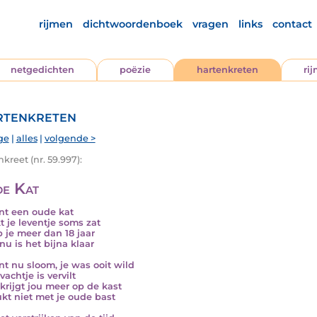
rijmen
dichtwoordenboek
vragen
links
contact
netgedichten
poëzie
hartenkreten
ri
tenkreten
ge
|
alles
|
volgende >
kreet (nr. 59.997):
e Kat
nt een oude kat
kt je leventje soms zat
b je meer dan 18 jaar
nu is het bijna klaar
nt nu sloom, je was ooit wild
vachtje is vervilt
 krijgt jou meer op de kast
ukt niet met je oude bast