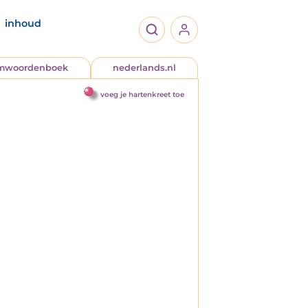
inhoud
jmwoordenboek
nederlands.nl
voeg je hartenkreet toe