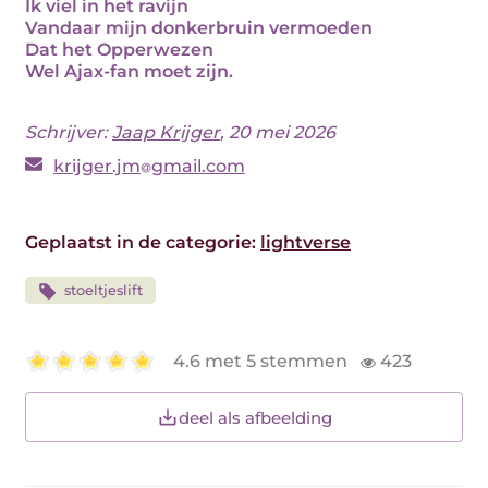
Ik viel in het ravijn
Vandaar mijn donkerbruin vermoeden
Dat het Opperwezen
Wel Ajax-fan moet zijn.
Schrijver:
Jaap Krijger
, 20 mei 2026
krijger.jm
gmail.com
Geplaatst in de categorie:
lightverse
stoeltjeslift
4.6 met 5 stemmen
423
deel als afbeelding