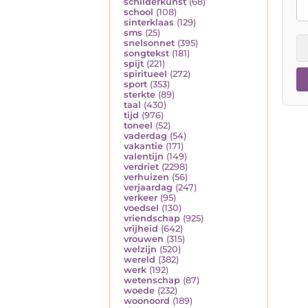
schilderkunst
(68)
school
(108)
sinterklaas
(129)
sms
(25)
snelsonnet
(395)
songtekst
(181)
spijt
(221)
spiritueel
(272)
sport
(353)
sterkte
(89)
taal
(430)
tijd
(976)
toneel
(52)
vaderdag
(54)
vakantie
(171)
valentijn
(149)
verdriet
(2298)
verhuizen
(56)
verjaardag
(247)
verkeer
(95)
voedsel
(130)
vriendschap
(925)
vrijheid
(642)
vrouwen
(315)
welzijn
(520)
wereld
(382)
werk
(192)
wetenschap
(87)
woede
(232)
woonoord
(189)