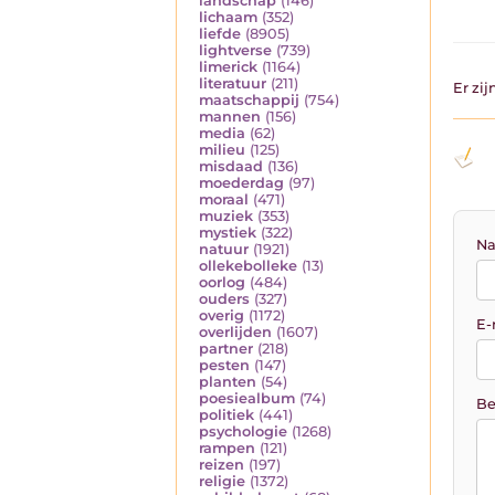
landschap
(146)
lichaam
(352)
liefde
(8905)
lightverse
(739)
limerick
(1164)
literatuur
(211)
Er zi
maatschappij
(754)
mannen
(156)
media
(62)
milieu
(125)
misdaad
(136)
moederdag
(97)
moraal
(471)
muziek
(353)
mystiek
(322)
Na
natuur
(1921)
ollekebolleke
(13)
oorlog
(484)
ouders
(327)
overig
(1172)
E-
overlijden
(1607)
partner
(218)
pesten
(147)
planten
(54)
poesiealbum
(74)
Be
politiek
(441)
psychologie
(1268)
rampen
(121)
reizen
(197)
religie
(1372)