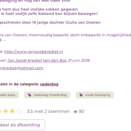
eweging en nog van veel meer VAN
b hem dus heel vrolijke sokken gegeven
 ie heel vrolijk zelfs krakend kan blijven bewegen!
eschreven door 19 jarige dochter Giulia van Dooren
iulia van Dooren, meervoudig beperkt, doch onbeperkt in mogelijkhe
 ...
ok:
http://www.janjacobkrediet.nl
ver:
Jan Jacob Krediet Van den Bos
, 21 juni 2026
njkrediet
hotmail.com
atst in de categorie:
vaderdag
ader papa
vaderdag moederdag
ouder beweging
3.5 met 2 stemmen
90
deel als afbeelding