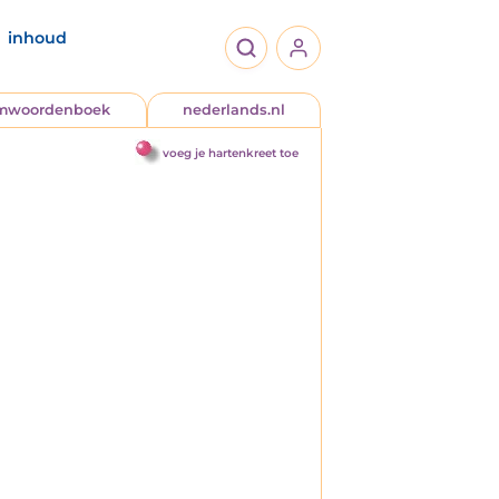
inhoud
jmwoordenboek
nederlands.nl
voeg je hartenkreet toe