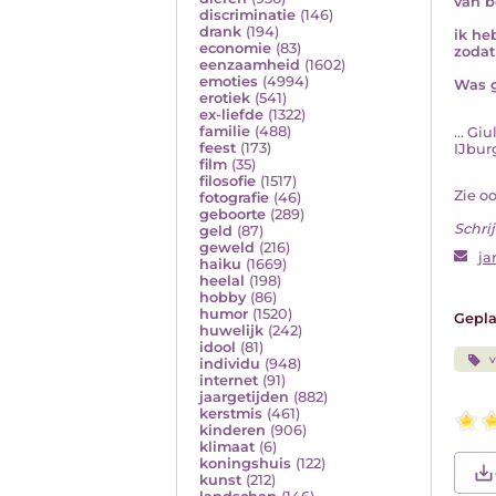
van b
discriminatie
(146)
drank
(194)
ik he
economie
(83)
zodat
eenzaamheid
(1602)
emoties
(4994)
Was g
erotiek
(541)
ex-liefde
(1322)
familie
(488)
... G
feest
(173)
IJburg.
film
(35)
filosofie
(1517)
Zie o
fotografie
(46)
geboorte
(289)
Schrij
geld
(87)
geweld
(216)
ja
haiku
(1669)
heelal
(198)
hobby
(86)
humor
(1520)
Gepla
huwelijk
(242)
idool
(81)
v
individu
(948)
internet
(91)
jaargetijden
(882)
kerstmis
(461)
kinderen
(906)
klimaat
(6)
koningshuis
(122)
kunst
(212)