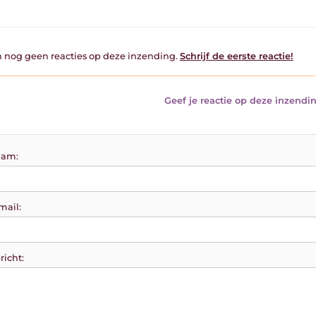
jn nog geen reacties op deze inzending.
Schrijf de eerste reactie!
Geef je reactie op deze inzendin
am:
mail:
richt: