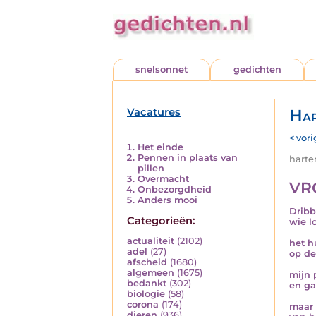
snelsonnet
gedichten
Vacatures
Har
< vori
Het einde
Pennen in plaats van
harten
pillen
Overmacht
VR
Onbezorgdheid
Anders mooi
Dribb
Categorieën:
wie l
actualiteit
(2102)
het h
adel
(27)
op de
afscheid
(1680)
algemeen
(1675)
mijn 
bedankt
(302)
en ga
biologie
(58)
corona
(174)
maar 
dieren
(936)