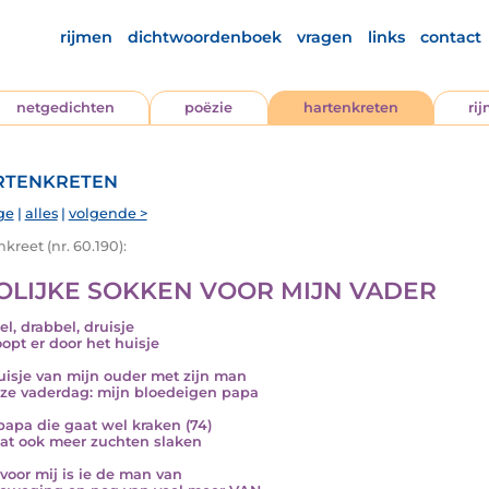
rijmen
dichtwoordenboek
vragen
links
contact
netgedichten
poëzie
hartenkreten
ri
tenkreten
ge
|
alles
|
volgende >
kreet (nr. 60.190):
OLIJKE SOKKEN VOOR MIJN VADER
el, drabbel, druisje
oopt er door het huisje
uisje van mijn ouder met zijn man
ze vaderdag: mijn bloedeigen papa
papa die gaat wel kraken (74)
at ook meer zuchten slaken
voor mij is ie de man van