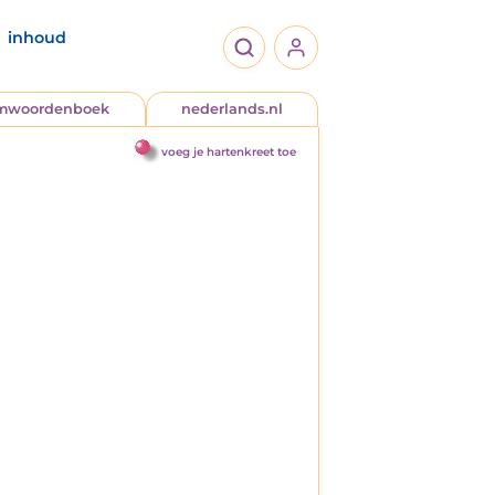
inhoud
jmwoordenboek
nederlands.nl
voeg je hartenkreet toe