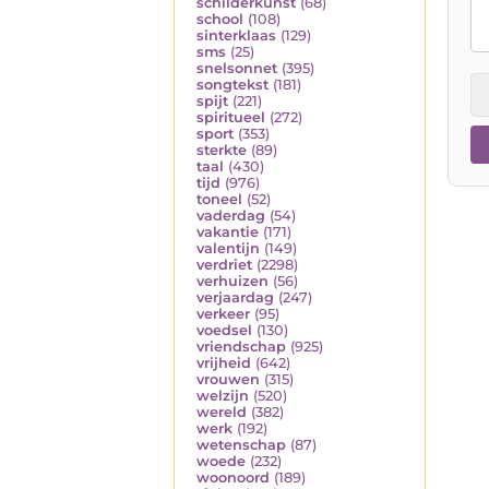
schilderkunst
(68)
school
(108)
sinterklaas
(129)
sms
(25)
snelsonnet
(395)
songtekst
(181)
spijt
(221)
spiritueel
(272)
sport
(353)
sterkte
(89)
taal
(430)
tijd
(976)
toneel
(52)
vaderdag
(54)
vakantie
(171)
valentijn
(149)
verdriet
(2298)
verhuizen
(56)
verjaardag
(247)
verkeer
(95)
voedsel
(130)
vriendschap
(925)
vrijheid
(642)
vrouwen
(315)
welzijn
(520)
wereld
(382)
werk
(192)
wetenschap
(87)
woede
(232)
woonoord
(189)