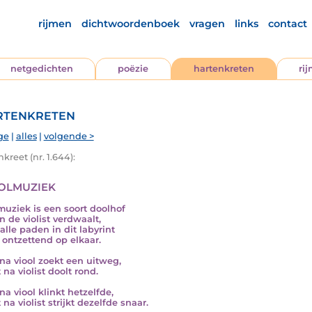
rijmen
dichtwoordenboek
vragen
links
contact
netgedichten
poëzie
hartenkreten
ri
tenkreten
ge
|
alles
|
volgende >
kreet (nr. 1.644):
olmuziek
muziek is een soort doolhof
n de violist verdwaalt,
alle paden in dit labyrint
n ontzettend op elkaar.
 na viool zoekt een uitweg,
t na violist doolt rond.
na viool klinkt hetzelfde,
t na violist strijkt dezelfde snaar.