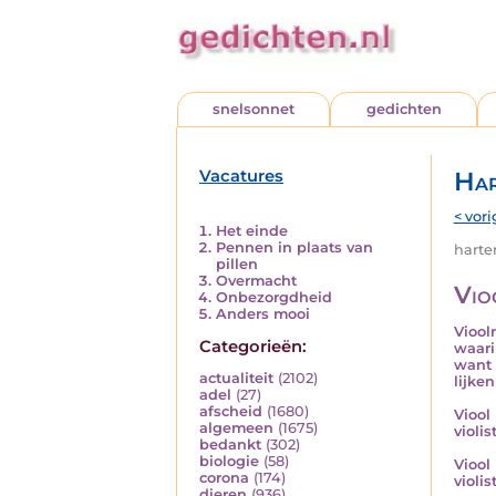
snelsonnet
gedichten
Vacatures
Har
< vori
Het einde
Pennen in plaats van
harten
pillen
Overmacht
Vio
Onbezorgdheid
Anders mooi
Viool
Categorieën:
waari
want 
actualiteit
(2102)
lijke
adel
(27)
afscheid
(1680)
Viool
algemeen
(1675)
violis
bedankt
(302)
biologie
(58)
Viool 
corona
(174)
violis
dieren
(936)