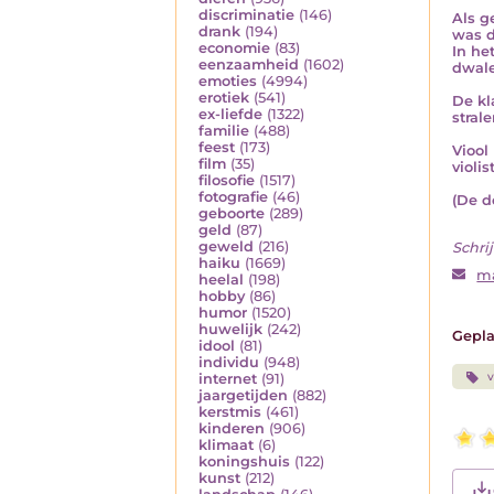
discriminatie
(146)
Als g
drank
(194)
was d
economie
(83)
In het
eenzaamheid
(1602)
dwale
emoties
(4994)
erotiek
(541)
De kl
ex-liefde
(1322)
stral
familie
(488)
feest
(173)
Viool 
film
(35)
violis
filosofie
(1517)
fotografie
(46)
(De d
geboorte
(289)
geld
(87)
geweld
(216)
Schrij
haiku
(1669)
m
heelal
(198)
hobby
(86)
humor
(1520)
huwelijk
(242)
Gepla
idool
(81)
individu
(948)
v
internet
(91)
jaargetijden
(882)
kerstmis
(461)
kinderen
(906)
klimaat
(6)
koningshuis
(122)
kunst
(212)