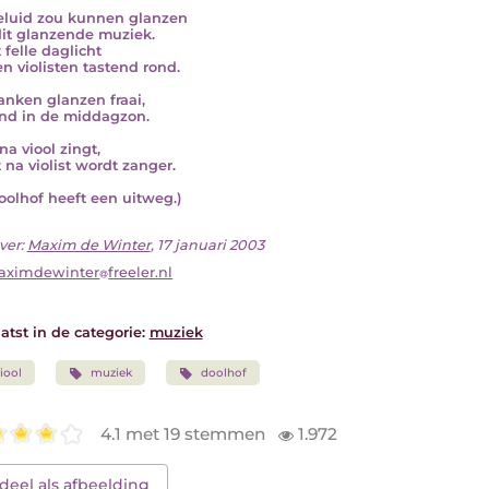
eluid zou kunnen glanzen
it glanzende muziek.
 felle daglicht
n violisten tastend rond.
anken glanzen fraai,
end in de middagzon.
na viool zingt,
t na violist wordt zanger.
oolhof heeft een uitweg.)
ver:
Maxim de Winter
, 17 januari 2003
aximdewinter
freeler.nl
atst in de categorie:
muziek
iool
muziek
doolhof
4.1 met 19 stemmen
1.972
deel als afbeelding