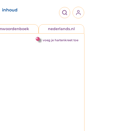
inhoud
jmwoordenboek
nederlands.nl
voeg je hartenkreet toe