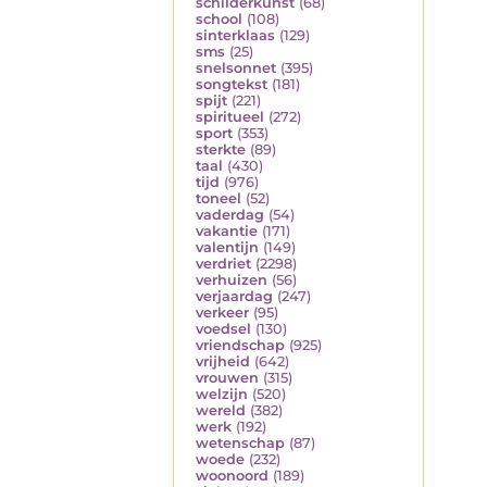
schilderkunst
(68)
school
(108)
sinterklaas
(129)
sms
(25)
snelsonnet
(395)
songtekst
(181)
spijt
(221)
spiritueel
(272)
sport
(353)
sterkte
(89)
taal
(430)
tijd
(976)
toneel
(52)
vaderdag
(54)
vakantie
(171)
valentijn
(149)
verdriet
(2298)
verhuizen
(56)
verjaardag
(247)
verkeer
(95)
voedsel
(130)
vriendschap
(925)
vrijheid
(642)
vrouwen
(315)
welzijn
(520)
wereld
(382)
werk
(192)
wetenschap
(87)
woede
(232)
woonoord
(189)