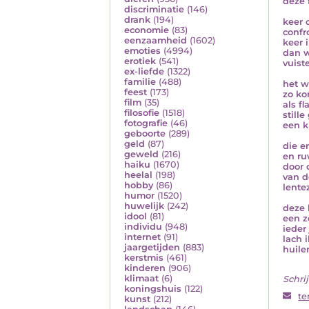
deze 
discriminatie
(146)
drank
(194)
keer 
economie
(83)
confr
eenzaamheid
(1602)
keer 
emoties
(4994)
dan w
erotiek
(541)
vuist
ex-liefde
(1322)
familie
(488)
het w
feest
(173)
zo ko
film
(35)
als fl
filosofie
(1518)
still
fotografie
(46)
een k
geboorte
(289)
geld
(87)
die e
geweld
(216)
en ru
haiku
(1670)
door 
heelal
(198)
van 
hobby
(86)
lente
humor
(1520)
huwelijk
(242)
deze 
idool
(81)
een z
individu
(948)
ieder
internet
(91)
lach 
jaargetijden
(883)
huile
kerstmis
(461)
kinderen
(906)
klimaat
(6)
Schrij
koningshuis
(122)
te
kunst
(212)