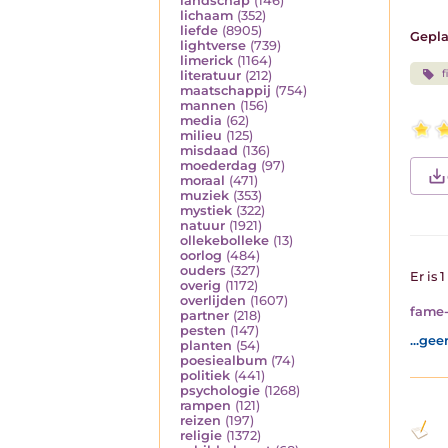
landschap
(146)
lichaam
(352)
liefde
(8905)
Gepla
lightverse
(739)
limerick
(1164)
f
literatuur
(212)
maatschappij
(754)
mannen
(156)
media
(62)
milieu
(125)
misdaad
(136)
moederdag
(97)
moraal
(471)
muziek
(353)
mystiek
(322)
natuur
(1921)
ollekebolleke
(13)
oorlog
(484)
ouders
(327)
Er is 
overig
(1172)
overlijden
(1607)
fame-
partner
(218)
pesten
(147)
...gee
planten
(54)
poesiealbum
(74)
politiek
(441)
psychologie
(1268)
rampen
(121)
reizen
(197)
religie
(1372)