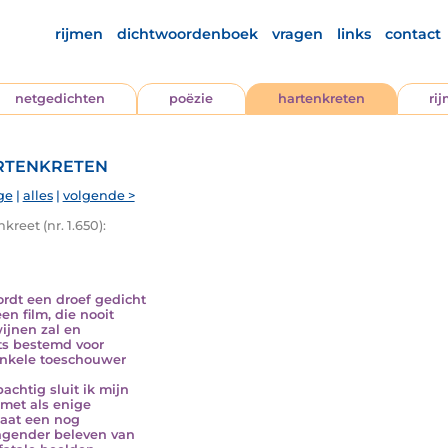
rijmen
dichtwoordenboek
vragen
links
contact
netgedichten
poëzie
hartenkreten
ri
tenkreten
ge
|
alles
|
volgende >
kreet (nr. 1.650):
ordt een droef gedicht
en film, die nooit
ijnen zal en
ts bestemd voor
nkele toeschouwer
achtig sluit ik mijn
met als enige
taat een nog
ngender beleven van