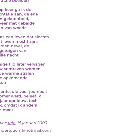
fatale beelden
op keer ga ik de
ontatie aan, de ene
in gelatenheid,
eer met gebalde
en van woede
as een leven dat slechts
rt leven mocht zijn,
arden nevel, de
e getuigen van
ille nacht
nige tijd later vervagen
w verdreven worden
de warme stralen
de opkomende
zon
lente, die voor jou nooit
omer werd, beleef ik
 jaar opnieuw, toch
ik, omdat ik anders
n moet
ver:
tejo
, 18 januari 2003
ndertouch11
hotmail.com