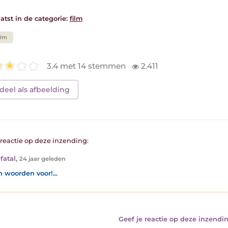
atst in de categorie:
film
ilm
3.4 met 14 stemmen
2.411
deel als afbeelding
1 reactie op deze inzending:
fatal
,
24 jaar geleden
n woorden voor!...
Geef je reactie op deze inzendin