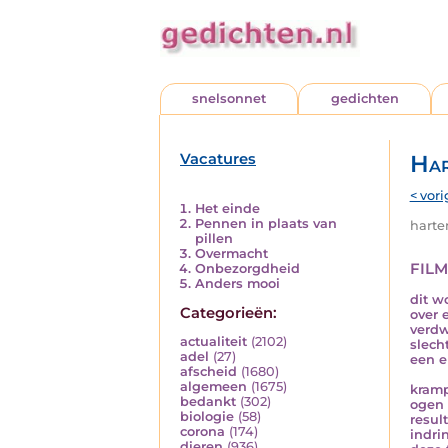
snelsonnet
gedichten
Vacatures
Har
< vori
Het einde
Pennen in plaats van
harten
pillen
Overmacht
film
Onbezorgdheid
Anders mooi
dit w
Categorieën:
over e
verdw
actualiteit
(2102)
slech
adel
(27)
een e
afscheid
(1680)
algemeen
(1675)
kramp
bedankt
(302)
ogen 
biologie
(58)
resul
corona
(174)
indri
dieren
(936)