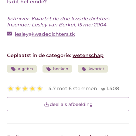
Is dit het einde?
Schrijver:
Kwartet de drie kwade dichters
Inzender: Lesley van Berkel, 15 mei 2004
lesley
kwadedichters.tk
Geplaatst in de categorie:
wetenschap
algebra
hoeken
kwartet
4.7 met 6 stemmen
1.408
deel als afbeelding