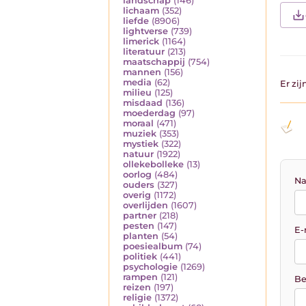
landschap
(146)
lichaam
(352)
liefde
(8906)
lightverse
(739)
limerick
(1164)
literatuur
(213)
maatschappij
(754)
mannen
(156)
media
(62)
Er zi
milieu
(125)
misdaad
(136)
moederdag
(97)
moraal
(471)
muziek
(353)
mystiek
(322)
natuur
(1922)
ollekebolleke
(13)
oorlog
(484)
Na
ouders
(327)
overig
(1172)
overlijden
(1607)
partner
(218)
pesten
(147)
E-
planten
(54)
poesiealbum
(74)
politiek
(441)
psychologie
(1269)
rampen
(121)
Be
reizen
(197)
religie
(1372)