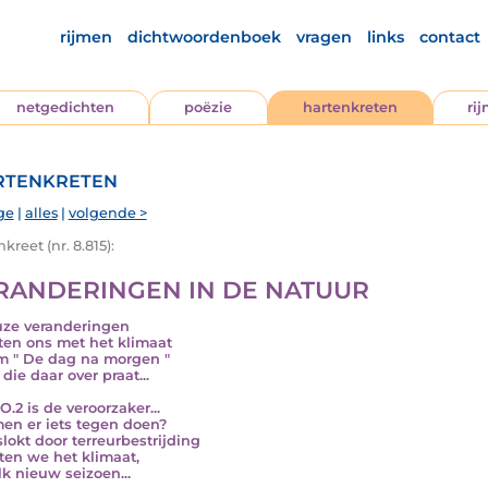
rijmen
dichtwoordenboek
vragen
links
contact
netgedichten
poëzie
hartenkreten
ri
tenkreten
ge
|
alles
|
volgende >
kreet (nr. 8.815):
RANDERINGEN IN DE NATUUR
uze veranderingen
en ons met het klimaat
lm " De dag na morgen "
 die daar over praat...
O.2 is de veroorzaker...
en er iets tegen doen?
lokt door terreurbestrijding
ten we het klimaat,
lk nieuw seizoen...