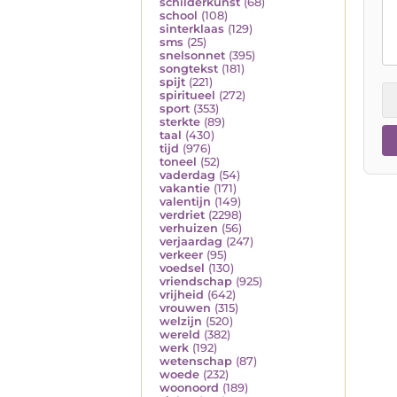
schilderkunst
(68)
school
(108)
sinterklaas
(129)
sms
(25)
snelsonnet
(395)
songtekst
(181)
spijt
(221)
spiritueel
(272)
sport
(353)
sterkte
(89)
taal
(430)
tijd
(976)
toneel
(52)
vaderdag
(54)
vakantie
(171)
valentijn
(149)
verdriet
(2298)
verhuizen
(56)
verjaardag
(247)
verkeer
(95)
voedsel
(130)
vriendschap
(925)
vrijheid
(642)
vrouwen
(315)
welzijn
(520)
wereld
(382)
werk
(192)
wetenschap
(87)
woede
(232)
woonoord
(189)