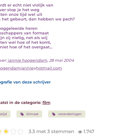
dt er echt niet vrolijk van
ever stop je het weg
tten onze tijd wel uit
s het gebeurt, dan hebben we pech?
oggeleerde heren
schappers van formaat
jn zij nietig, net als wij
ten wel hoe of het komt,
niet hoe of het overgaat...
ver:
jannie hoogendam
, 28 mei 2004
oogendamjannie
hotmail.com
grafie van deze schrijver
atst in de categorie:
film
jstijd
klimaat
veranderingen
3.3 met 3 stemmen
1.747