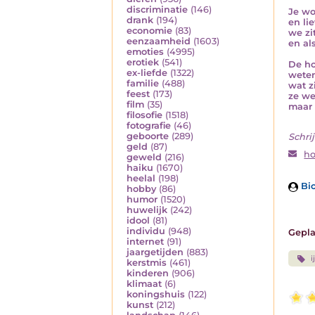
discriminatie
(146)
Je wor
drank
(194)
en li
economie
(83)
we zi
eenzaamheid
(1603)
en al
emoties
(4995)
erotiek
(541)
De ho
ex-liefde
(1322)
weten
familie
(488)
wat zi
feest
(173)
ze we
film
(35)
maar 
filosofie
(1518)
fotografie
(46)
geboorte
(289)
Schrij
geld
(87)
h
geweld
(216)
haiku
(1670)
heelal
(198)
Bio
hobby
(86)
humor
(1520)
huwelijk
(242)
idool
(81)
individu
(948)
Gepla
internet
(91)
jaargetijden
(883)
i
kerstmis
(461)
kinderen
(906)
klimaat
(6)
koningshuis
(122)
kunst
(212)