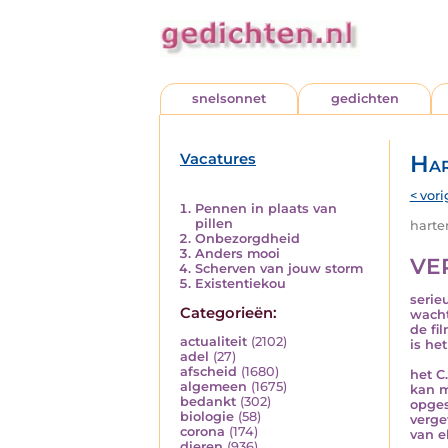
snelsonnet
gedichten
Vacatures
Har
< vori
Pennen in plaats van
pillen
harten
Onbezorgdheid
Anders mooi
VE
Scherven van jouw storm
Existentiekou
serie
Categorieën:
wacht
de fi
actualiteit
(2102)
is het
adel
(27)
afscheid
(1680)
het C.
algemeen
(1675)
kan m
bedankt
(302)
opges
biologie
(58)
verge
corona
(174)
van e
dieren
(936)