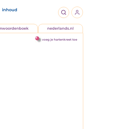
inhoud
jmwoordenboek
nederlands.nl
voeg je hartenkreet toe