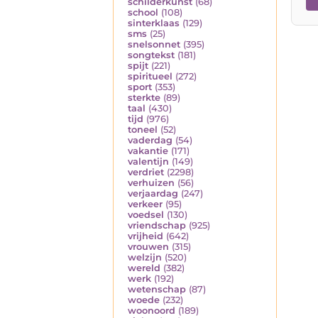
schilderkunst
(68)
school
(108)
sinterklaas
(129)
sms
(25)
snelsonnet
(395)
songtekst
(181)
spijt
(221)
spiritueel
(272)
sport
(353)
sterkte
(89)
taal
(430)
tijd
(976)
toneel
(52)
vaderdag
(54)
vakantie
(171)
valentijn
(149)
verdriet
(2298)
verhuizen
(56)
verjaardag
(247)
verkeer
(95)
voedsel
(130)
vriendschap
(925)
vrijheid
(642)
vrouwen
(315)
welzijn
(520)
wereld
(382)
werk
(192)
wetenschap
(87)
woede
(232)
woonoord
(189)