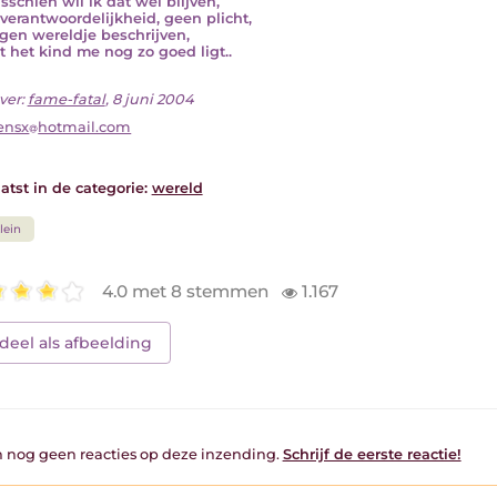
sschien wil ik dat wel blijven,
verantwoordelijkheid, geen plicht,
gen wereldje beschrijven,
 het kind me nog zo goed ligt..
ver:
fame-fatal
, 8 juni 2004
ensx
hotmail.com
atst in de categorie:
wereld
lein
4.0 met 8 stemmen
1.167
deel als afbeelding
jn nog geen reacties op deze inzending.
Schrijf de eerste reactie!