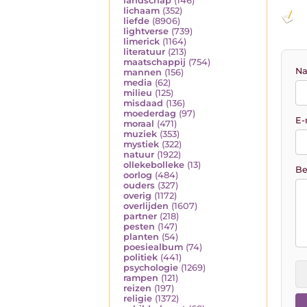
landschap
(146)
lichaam
(352)
liefde
(8906)
lightverse
(739)
limerick
(1164)
literatuur
(213)
maatschappij
(754)
Na
mannen
(156)
media
(62)
milieu
(125)
misdaad
(136)
moederdag
(97)
E-
moraal
(471)
muziek
(353)
mystiek
(322)
natuur
(1922)
ollekebolleke
(13)
Be
oorlog
(484)
ouders
(327)
overig
(1172)
overlijden
(1607)
partner
(218)
pesten
(147)
planten
(54)
poesiealbum
(74)
politiek
(441)
psychologie
(1269)
rampen
(121)
reizen
(197)
religie
(1372)