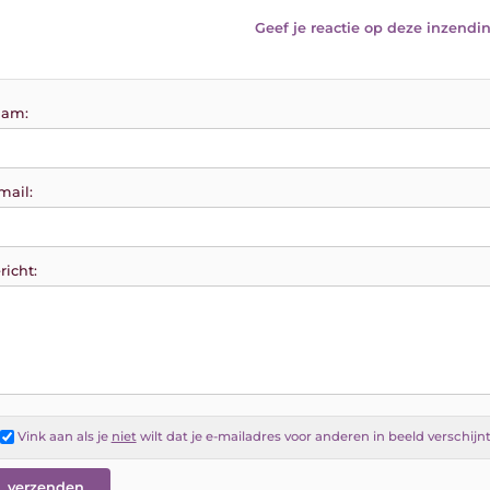
Geef je reactie op deze inzendin
am:
mail:
richt:
Vink aan als je
niet
wilt dat je e-mailadres voor anderen in beeld verschijn