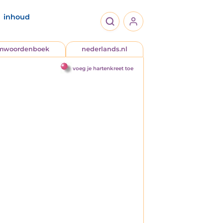
inhoud
jmwoordenboek
nederlands.nl
voeg je hartenkreet toe