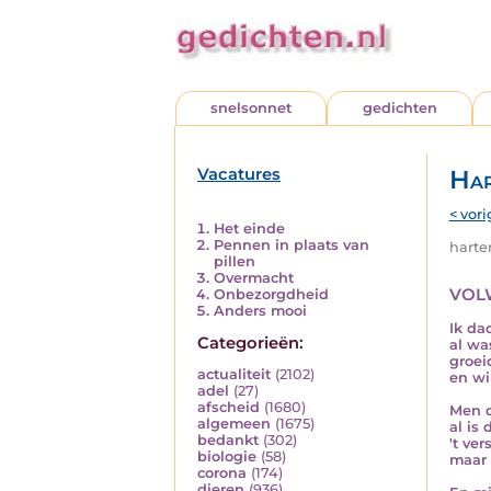
snelsonnet
gedichten
Vacatures
Har
< vori
Het einde
Pennen in plaats van
harten
pillen
Overmacht
volw
Onbezorgdheid
Anders mooi
Ik da
Categorieën:
al wa
groei
actualiteit
(2102)
en wi
adel
(27)
afscheid
(1680)
Men d
algemeen
(1675)
al is 
bedankt
(302)
't ver
biologie
(58)
maar i
corona
(174)
dieren
(936)