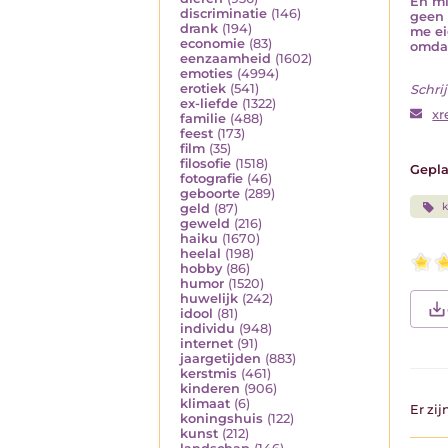
En mi
discriminatie
(146)
geen 
drank
(194)
me ei
economie
(83)
omdat
eenzaamheid
(1602)
emoties
(4994)
erotiek
(541)
Schrij
ex-liefde
(1322)
xr
familie
(488)
feest
(173)
film
(35)
filosofie
(1518)
Gepla
fotografie
(46)
geboorte
(289)
k
geld
(87)
geweld
(216)
haiku
(1670)
heelal
(198)
hobby
(86)
humor
(1520)
huwelijk
(242)
idool
(81)
individu
(948)
internet
(91)
jaargetijden
(883)
kerstmis
(461)
kinderen
(906)
klimaat
(6)
Er zi
koningshuis
(122)
kunst
(212)