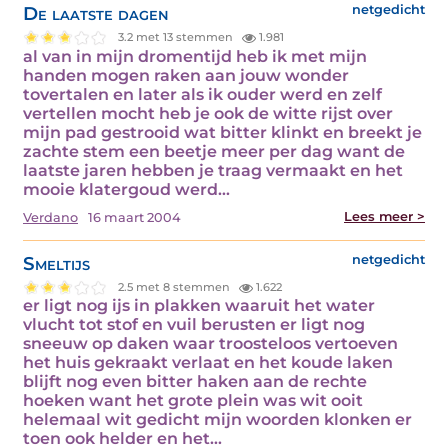
De laatste dagen
netgedicht
3.2 met 13 stemmen
1.981
al van in mijn dromentijd heb ik met mijn
handen mogen raken aan jouw wonder
tovertalen en later als ik ouder werd en zelf
vertellen mocht heb je ook de witte rijst over
mijn pad gestrooid wat bitter klinkt en breekt je
zachte stem een beetje meer per dag want de
laatste jaren hebben je traag vermaakt en het
mooie klatergoud werd…
Lees meer >
Verdano
16 maart 2004
Smeltijs
netgedicht
2.5 met 8 stemmen
1.622
er ligt nog ijs in plakken waaruit het water
vlucht tot stof en vuil berusten er ligt nog
sneeuw op daken waar troosteloos vertoeven
het huis gekraakt verlaat en het koude laken
blijft nog even bitter haken aan de rechte
hoeken want het grote plein was wit ooit
helemaal wit gedicht mijn woorden klonken er
toen ook helder en het…