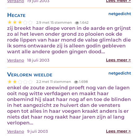
Lees meer >
Verdano
19 juli 2003
Hecate
netgedicht
2.9 met 15 stemmen
1.642
zij breekt haar diepe voren in de aarde en grijnst
zo al het leven onder grond zo plooien ook de
rode lippen van haar mond de valse glimlach die
ik soms ontwaarde zij is alleen godin gebleven
want alle andere goden gingen dood…
Lees meer >
Verdano
18 juli 2003
Verloren weelde
netgedicht
2.2 met 11 stemmen
1.698
enkel de zoute zeewind proeft nog van de lagen
ooit nog witte verfdagen en maakt haar
onbemind hij slaat haar nog af en toe de blinden
in het aangezicht ze huivert dan de vensters
open tot alles in haar voegen kraakt anders is er
niets dat haar nog raakt haar jaren zijn al lang
verlopen…
Lees meer >
Verdano
9 juli 2003