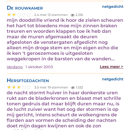
De rouwkamer
netgedicht
2.4 met 13 stemmen
2.216
mijn doodstille vriend ik hoor de zielen scheuren
het hart tot bloedens moe mijn zinnen braken
treuren en woorden klappen toe ik heb dan
maar de muren afgemaakt de deuren
afgesloten de venstergaten afgedicht nog
alleen mijn droge stem en mijn eigen echo die
ik ken 't geroezemoes is uitgesloten
weggekropen in de barsten van de wanden…
Lees meer >
Verdano
1 oktober 2003
Hersftgedachten
netgedicht
3.0 met 19 stemmen
1.532
de nacht stormt huiver in haar donkerste uren
rukt aan de bladerkronen en blaast met schrille
tonen gedruis dat maar blijft duren maar nu, is
de lucht zuiver want het oog der stormen is op
mij gericht, intens scheurt de wolkengrens de
flarden aan vormen de scheiding der nachten
doet mijn dagen kwijnen en ook de zon