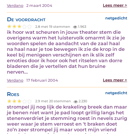
Lees meer >
Verdano
2 maart 2004
De voordracht
netgedicht
2.8 met 19 stemmen
1.963
ik hoor wat scheuren in jouw theater stem die
overigens warm het luistervolk omarmt ik zie je
woorden spelen de aandacht van de zaal haal
na haal naar je toe bewegen ik zie de krop in de
keel bij menigeen verschijnen en ik slik zelf
emoties door ik hoor ook het ritselen van dorre
bladeren die je vertellen dat hun bruine
nerven…
Lees meer >
Verdano
17 februari 2004
Roes
netgedicht
2.9 met 20 stemmen
2.230
strompel jij nog lijk de krakeling breek dan maar
je benen niet want je pad loopt grillig langs het
stenenverdriet je stemming roest in nevels zurig
weer waar je stem verroest en 't braken doet
zo’n zeer strompel jij maar voort mijn vriend