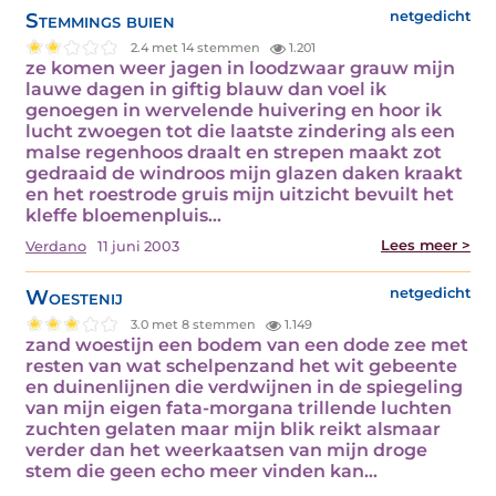
Stemmings buien
netgedicht
2.4 met 14 stemmen
1.201
ze komen weer jagen in loodzwaar grauw mijn
lauwe dagen in giftig blauw dan voel ik
genoegen in wervelende huivering en hoor ik
lucht zwoegen tot die laatste zindering als een
malse regenhoos draalt en strepen maakt zot
gedraaid de windroos mijn glazen daken kraakt
en het roestrode gruis mijn uitzicht bevuilt het
kleffe bloemenpluis…
Lees meer >
Verdano
11 juni 2003
Woestenij
netgedicht
3.0 met 8 stemmen
1.149
zand woestijn een bodem van een dode zee met
resten van wat schelpenzand het wit gebeente
en duinenlijnen die verdwijnen in de spiegeling
van mijn eigen fata-morgana trillende luchten
zuchten gelaten maar mijn blik reikt alsmaar
verder dan het weerkaatsen van mijn droge
stem die geen echo meer vinden kan…