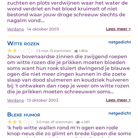
zuchten en plots verdwijnen waar het water de
wond verdriet en het bloed kruimelt of niet
bestond waar jouw droge schreeuw slechts de
nagalm vond…
Lees meer >
Verdano
14 oktober 2003
Witte rozen
netgedicht
1.5 met 13 stemmen
1.804
Jouw bovenaardse zinnen die zwijgend roepen
om witte rozen die je prikken moeten bloeden
soms want hun rook sluiert dwingend je blauwe
ogen die niet meer zingen kunnen in die zoete
slaap van dood sluimeren en koudziek huiveren
bij 't ontwaken dan roep je weer om witte rozen
die je prikken moeten schreeuwen soms…
Lees meer >
Verdano
13 oktober 2003
Bleke humor
netgedicht
3.0 met 47 stemmen
4.091
'k heb witte wallen rond m'n ogen een rode
knop-neus die zo glimt en brede lippen die soms