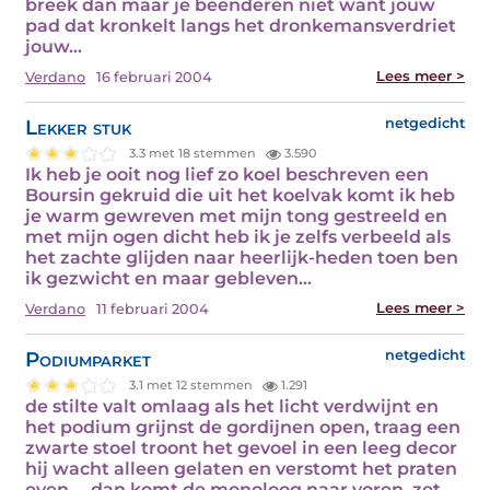
breek dan maar je beenderen niet want jouw
pad dat kronkelt langs het dronkemansverdriet
jouw…
Lees meer >
Verdano
16 februari 2004
Lekker stuk
netgedicht
3.3 met 18 stemmen
3.590
Ik heb je ooit nog lief zo koel beschreven een
Boursin gekruid die uit het koelvak komt ik heb
je warm gewreven met mijn tong gestreeld en
met mijn ogen dicht heb ik je zelfs verbeeld als
het zachte glijden naar heerlijk-heden toen ben
ik gezwicht en maar gebleven…
Lees meer >
Verdano
11 februari 2004
Podiumparket
netgedicht
3.1 met 12 stemmen
1.291
de stilte valt omlaag als het licht verdwijnt en
het podium grijnst de gordijnen open, traag een
zwarte stoel troont het gevoel in een leeg decor
hij wacht alleen gelaten en verstomt het praten
even ... dan komt de monoloog naar voren, zet