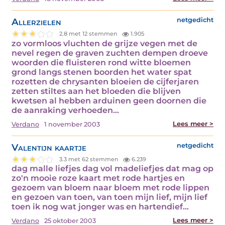
Allerzielen
netgedicht
2.8 met 12 stemmen
1.905
zo vormloos vluchten de grijze vegen met de
nevel regen de graven zuchten dempen droeve
woorden die fluisteren rond witte bloemen
grond langs stenen boorden het water spat
rozetten de chrysanten bloeien de cijferjaren
zetten stiltes aan het bloeden die blijven
kwetsen al hebben arduinen geen doornen die
de aanraking verhoeden…
Lees meer >
Verdano
1 november 2003
Valentijn kaartje
netgedicht
3.3 met 62 stemmen
6.239
dag malle liefjes dag vol madeliefjes dat mag op
zo'n mooie roze kaart met rode hartjes en
gezoem van bloem naar bloem met rode lippen
en gezoen van toen, van toen mijn lief, mijn lief
toen ik nog wat jonger was en hartendief…
Lees meer >
Verdano
25 oktober 2003