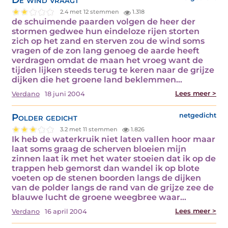
2.4 met 12 stemmen
1.318
de schuimende paarden volgen de heer der
stormen gedwee hun eindeloze rijen storten
zich op het zand en sterven zou de wind soms
vragen of de zon lang genoeg de aarde heeft
verdragen omdat de maan het vroeg want de
tijden lijken steeds terug te keren naar de grijze
dijken die het groene land beklemmen…
Lees meer >
Verdano
18 juni 2004
Polder gedicht
netgedicht
3.2 met 11 stemmen
1.826
Ik heb de waterkruik niet laten vallen hoor maar
laat soms graag de scherven bloeien mijn
zinnen laat ik met het water stoeien dat ik op de
trappen heb gemorst dan wandel ik op blote
voeten op de stenen boorden langs de dijken
van de polder langs de rand van de grijze zee de
blauwe lucht de groene weegbree waar…
Lees meer >
Verdano
16 april 2004