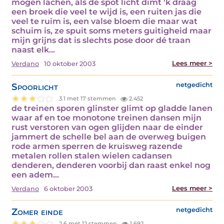
mogen lachen, als de spot licht dimt 'k draag
een broek die veel te wijd is, een ruiten jas die
veel te ruim is, een valse bloem die maar wat
schuim is, ze spuit soms meters guitigheid maar
mijn grijns dat is slechts pose door dé traan
naast elk…
Lees meer >
Verdano
10 oktober 2003
Spoorlicht
netgedicht
3.1 met 17 stemmen
2.452
de treinen sporen glinster glimt op gladde lanen
waar af en toe monotone treinen dansen mijn
rust verstoren van ogen glijden naar de einder
jammert de schelle bel aan de overweg buigen
rode armen sperren de kruisweg razende
metalen rollen stalen wielen cadansen
denderen, denderen voorbij dan raast enkel nog
een adem…
Lees meer >
Verdano
6 oktober 2003
Zomer einde
netgedicht
2.6 met 12 stemmen
1.692