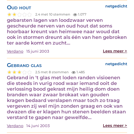
Oud hout
netgedicht
2.4 met 10 stemmen
1.077
gebarsten lagen van loodzwaar verven
gescheurde nerven van oud hout dat soms
hoorbaar kreunt van heimwee naar woud dat
ook in stormen dreunt als één van hen gebroken
ter aarde komt en zucht…
Lees meer >
Verdano
15 juni 2003
Gebrand glas
netgedicht
2.5 met 8 stemmen
1.485
Gebrand in 't glas met loden randen visioenen
die steeds in vurig rood waar iemand ooit de
verlossing bood gekrast mijn heilig dom doen
branden waar zwaar brokaat van gouden
kragen bedaard verslapen maar toch zo traag
vergeven zij wel mijn zonden graag en ook van
dwazen die er klagen hun stenen beelden staan
verstard te gapen naar gewelfde…
Lees meer >
Verdano
14 juni 2003