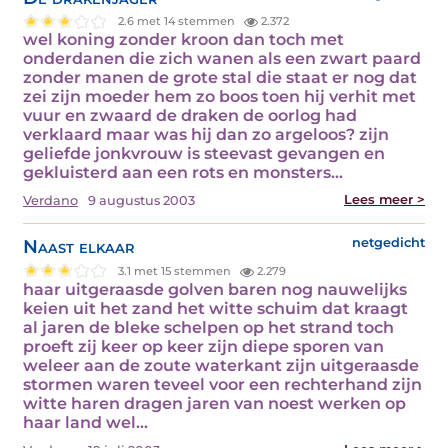
2.6 met 14 stemmen
2.372
wel koning zonder kroon dan toch met
onderdanen die zich wanen als een zwart paard
zonder manen de grote stal die staat er nog dat
zei zijn moeder hem zo boos toen hij verhit met
vuur en zwaard de draken de oorlog had
verklaard maar was hij dan zo argeloos? zijn
geliefde jonkvrouw is steevast gevangen en
gekluisterd aan een rots en monsters…
Lees meer >
Verdano
9 augustus 2003
Naast elkaar
netgedicht
3.1 met 15 stemmen
2.279
haar uitgeraasde golven baren nog nauwelijks
keien uit het zand het witte schuim dat kraagt
al jaren de bleke schelpen op het strand toch
proeft zij keer op keer zijn diepe sporen van
weleer aan de zoute waterkant zijn uitgeraasde
stormen waren teveel voor een rechterhand zijn
witte haren dragen jaren van noest werken op
haar land wel…