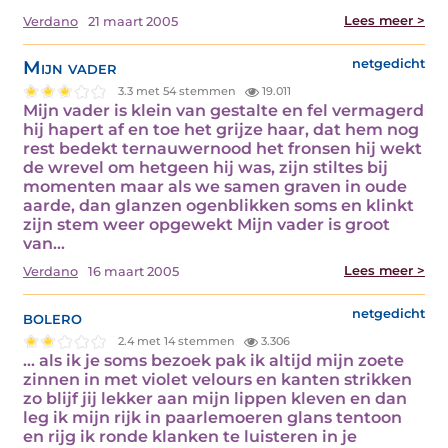
Lees meer >
Verdano
21 maart 2005
Mijn vader
netgedicht
3.3 met 54 stemmen
19.011
Mijn vader is klein van gestalte en fel vermagerd
hij hapert af en toe het grijze haar, dat hem nog
rest bedekt ternauwernood het fronsen hij wekt
de wrevel om hetgeen hij was, zijn stiltes bij
momenten maar als we samen graven in oude
aarde, dan glanzen ogenblikken soms en klinkt
zijn stem weer opgewekt Mijn vader is groot
van…
Lees meer >
Verdano
16 maart 2005
bolero
netgedicht
2.4 met 14 stemmen
3.306
... als ik je soms bezoek pak ik altijd mijn zoete
zinnen in met violet velours en kanten strikken
zo blijf jij lekker aan mijn lippen kleven en dan
leg ik mijn rijk in paarlemoeren glans tentoon
en rijg ik ronde klanken te luisteren in je