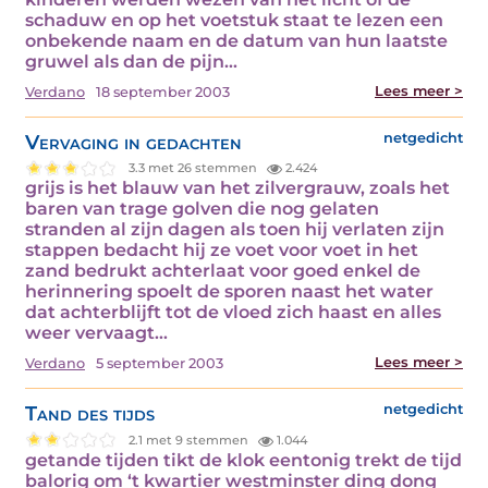
schaduw en op het voetstuk staat te lezen een
onbekende naam en de datum van hun laatste
gruwel als dan de pijn…
Lees meer >
Verdano
18 september 2003
Vervaging in gedachten
netgedicht
3.3 met 26 stemmen
2.424
grijs is het blauw van het zilvergrauw, zoals het
baren van trage golven die nog gelaten
stranden al zijn dagen als toen hij verlaten zijn
stappen bedacht hij ze voet voor voet in het
zand bedrukt achterlaat voor goed enkel de
herinnering spoelt de sporen naast het water
dat achterblijft tot de vloed zich haast en alles
weer vervaagt…
Lees meer >
Verdano
5 september 2003
Tand des tijds
netgedicht
2.1 met 9 stemmen
1.044
getande tijden tikt de klok eentonig trekt de tijd
balorig om ‘t kwartier westminster ding dong