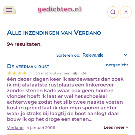
Alle inzendingen van Verdano
94 resultaten.
Sorteren op:
De veerman rust
netgedicht
3.5 met 16 stemmen
1.534
één dezer dagen keer ik aardewaarts dan zoek
ik mij als laatste rustplaats een linkeroever
zonder stenen kade waar ook geen houten
vlonder hoeft 'k laat er wel het schoeisel
achterwege zodat het slib twee naakte voeten
kust in gebed laat ik dan mijn sporen achter
waar je straks bij laagtij de boot aanlegt daar
bouw ik op het droge een stenen…
Lees meer >
Verdano
4 januari 2006