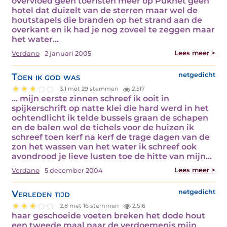
overvloed geen toeristen meer op Pukhet geen
hotel dat duizelt van de sterren maar wel de
houtstapels die branden op het strand aan de
overkant en ik had je nog zoveel te zeggen maar
het water…
Lees meer >
Verdano
2 januari 2005
Toen ik god was
netgedicht
3.1 met 29 stemmen
2.517
... mijn eerste zinnen schreef ik ooit in
spijkerschrift op natte klei die hard werd in het
ochtendlicht ik telde bussels graan de schapen
en de balen wol de tichels voor de huizen ik
schreef toen kerf na kerf de trage dagen van de
zon het wassen van het water ik schreef ook
avondrood je lieve lusten toe de hitte van mijn…
Lees meer >
Verdano
5 december 2004
Verleden tijd
netgedicht
2.8 met 16 stemmen
2.516
haar geschoeide voeten breken het dode hout
een tweede maal naar de verdoemenis mijn