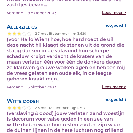
zachtjes beven…
Lees meer >
Verdano
18 oktober 2003
Allerzieligst
netgedicht
2.7 met 18 stemmen
3.620
(voor Hallo Wien) hoe, hoe hard roept de uil
deze nacht hij klaagt de stenen uit de grond die
statig dansen in de valavond hun scherpe
schaduw kruipt verdacht de kraters van de
maan verlaten één voor één de donkere dagen
ze klauwen grauwe wolkenlagen en hebben mij
de vrees gelaten een oude eik, in de leegte
geboren kraakt mijn…
Lees meer >
Verdano
15 oktober 2003
Witte doden
netgedicht
2.8 met 12 stemmen
1.707
(verslaving & dood) jouw verlaten zand woestijn
is decorum voor valse goden in een zee van
witte doden waar hun resten zouten zijn waar
de duinen lijnen in de hete luchten nog trillend