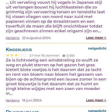
... Uit verveling vouwt hij vogels in Japanse stijl
uit verlangen bouwt hij luchtkastelen die zo
grimmig zijn vervoering torsen en tenslotte laat
hij vissen vliegen van noord naar zuid met
papieren vinnen op de straalstroom en een
toverfluit de maan die blijft onzichtbaar totdat
zijn geschreven zinnen enkel origami zijn en…
Lees meer >
Verdano
22 augustus 2004
Kinderliedje
netgedicht
2.7 met 116 stemmen
12.050
Ze is lichtvoetig een windstreling zo wuift ze
weg en plukt sterren op het gazon het gras
kietelt blote voetjes is het daarom dat ze lacht
en rent van bloem naar bloem het gezoem van
bijen op de achtergrond een lauwe zomer in een
groot blauwtje is het daarom dat ze humt en
zingt kleine wijsjes met een zoen van moeder
in…
Lees meer >
Verdano
19 juni 2004
De wind vraagt
netgedicht