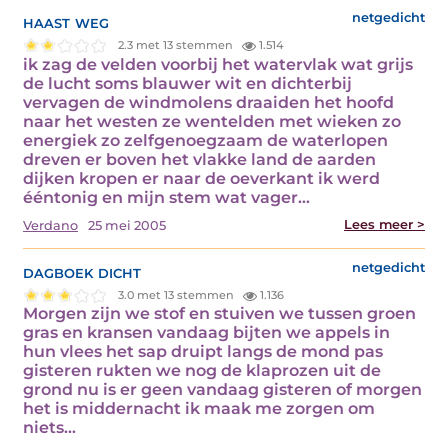
haast weg
netgedicht
2.3 met 13 stemmen
1.514
ik zag de velden voorbij het watervlak wat grijs
de lucht soms blauwer wit en dichterbij
vervagen de windmolens draaiden het hoofd
naar het westen ze wentelden met wieken zo
energiek zo zelfgenoegzaam de waterlopen
dreven er boven het vlakke land de aarden
dijken kropen er naar de oeverkant ik werd
ééntonig en mijn stem wat vager…
Lees meer >
Verdano
25 mei 2005
dagboek dicht
netgedicht
3.0 met 13 stemmen
1.136
Morgen zijn we stof en stuiven we tussen groen
gras en kransen vandaag bijten we appels in
hun vlees het sap druipt langs de mond pas
gisteren rukten we nog de klaprozen uit de
grond nu is er geen vandaag gisteren of morgen
het is middernacht ik maak me zorgen om
niets…