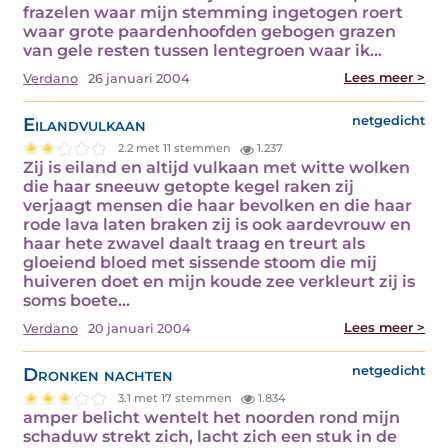
frazelen waar mijn stemming ingetogen roert
waar grote paardenhoofden gebogen grazen
van gele resten tussen lentegroen waar ik…
Lees meer >
Verdano
26 januari 2004
Eilandvulkaan
netgedicht
2.2 met 11 stemmen
1.237
Zij is eiland en altijd vulkaan met witte wolken
die haar sneeuw getopte kegel raken zij
verjaagt mensen die haar bevolken en die haar
rode lava laten braken zij is ook aardevrouw en
haar hete zwavel daalt traag en treurt als
gloeiend bloed met sissende stoom die mij
huiveren doet en mijn koude zee verkleurt zij is
soms boete…
Lees meer >
Verdano
20 januari 2004
Dronken nachten
netgedicht
3.1 met 17 stemmen
1.834
amper belicht wentelt het noorden rond mijn
schaduw strekt zich, lacht zich een stuk in de