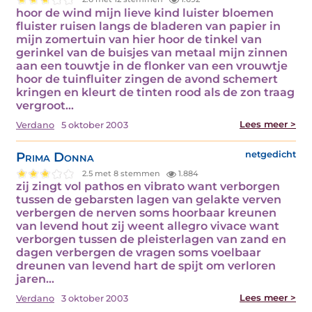
hoor de wind mijn lieve kind luister bloemen
fluister ruisen langs de bladeren van papier in
mijn zomertuin van hier hoor de tinkel van
gerinkel van de buisjes van metaal mijn zinnen
aan een touwtje in de flonker van een vrouwtje
hoor de tuinfluiter zingen de avond schemert
kringen en kleurt de tinten rood als de zon traag
vergroot…
Lees meer >
Verdano
5 oktober 2003
Prima Donna
netgedicht
2.5 met 8 stemmen
1.884
zij zingt vol pathos en vibrato want verborgen
tussen de gebarsten lagen van gelakte verven
verbergen de nerven soms hoorbaar kreunen
van levend hout zij weent allegro vivace want
verborgen tussen de pleisterlagen van zand en
dagen verbergen de vragen soms voelbaar
dreunen van levend hart de spijt om verloren
jaren…
Lees meer >
Verdano
3 oktober 2003