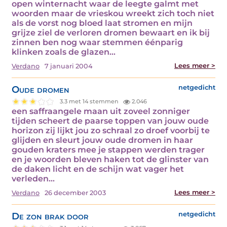
open winternacht waar de leegte galmt met
woorden maar de vrieskou wreekt zich toch niet
als de vorst nog bloed laat stromen en mijn
grijze ziel de verloren dromen bewaart en ik bij
zinnen ben nog waar stemmen éénparig
klinken zoals de glazen…
Lees meer >
Verdano
7 januari 2004
Oude dromen
netgedicht
3.3 met 14 stemmen
2.046
een saffraangele maan uit zoveel zonniger
tijden scheert de paarse toppen van jouw oude
horizon zij lijkt jou zo schraal zo droef voorbij te
glijden en sleurt jouw oude dromen in haar
gouden kraters mee je stappen werden trager
en je woorden bleven haken tot de glinster van
de daken licht en de schijn wat vager het
verleden…
Lees meer >
Verdano
26 december 2003
De zon brak door
netgedicht