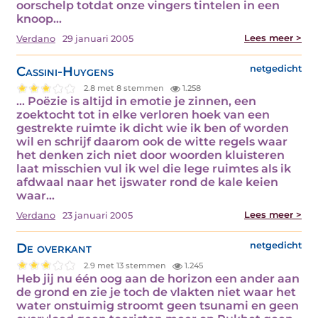
oorschelp totdat onze vingers tintelen in een
knoop…
Lees meer >
Verdano
29 januari 2005
Cassini-Huygens
netgedicht
2.8 met 8 stemmen
1.258
... Poëzie is altijd in emotie je zinnen, een
zoektocht tot in elke verloren hoek van een
gestrekte ruimte ik dicht wie ik ben of worden
wil en schrijf daarom ook de witte regels waar
het denken zich niet door woorden kluisteren
laat misschien vul ik wel die lege ruimtes als ik
afdwaal naar het ijswater rond de kale keien
waar…
Lees meer >
Verdano
23 januari 2005
De overkant
netgedicht
2.9 met 13 stemmen
1.245
Heb jij nu één oog aan de horizon een ander aan
de grond en zie je toch de vlakten niet waar het
water onstuimig stroomt geen tsunami en geen