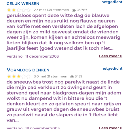
geluk wensen
netgedicht
2.3 met 138 stemmen
28.767
geruisloos opent deze witte dag de blauwe
deuren en mijn neus ruikt nog flauwe geuren
van koffie met een versleten lach de afgelopen
dagen zijn zo mild geweest omdat de vrienden
weer zijn, komen kijken en achteloos meewarig
lieten blijken dat ik nog welkom ben op 't
jaarlijks feest (goed wetend dat ik toch niet…
Lees meer >
Verdano
11 december 2003
Vormloos denken
netgedicht
3.0 met 21 stemmen
3.159
de sneeuwbes trost nog parelwit naast de linde
die mijn pad verkleurt zo dwingend geurt in
stervend geel naar bladgroen-dagen mijn adem
wolkt nu dampend wit in bittere kou die 't
denken kleurt en zo gelaten speurt naar grijs en
grauw uit vergeten dagen de sneeuwbes bruist
zo parelwit naast de slapers die in 't fletse licht
van…
Lees meer >
Verdano
18 november 2003