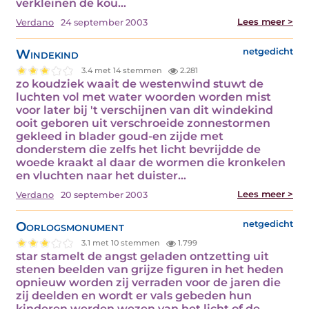
verkleinen de kou…
Lees meer >
Verdano
24 september 2003
Windekind
netgedicht
3.4 met 14 stemmen
2.281
zo koudziek waait de westenwind stuwt de
luchten vol met water woorden worden mist
voor later bij 't verschijnen van dit windekind
ooit geboren uit verschroeide zonnestormen
gekleed in blader goud-en zijde met
donderstem die zelfs het licht bevrijdde de
woede kraakt al daar de wormen die kronkelen
en vluchten naar het duister…
Lees meer >
Verdano
20 september 2003
Oorlogsmonument
netgedicht
3.1 met 10 stemmen
1.799
star stamelt de angst geladen ontzetting uit
stenen beelden van grijze figuren in het heden
opnieuw worden zij verraden voor de jaren die
zij deelden en wordt er vals gebeden hun
kinderen werden wezen van het licht of de