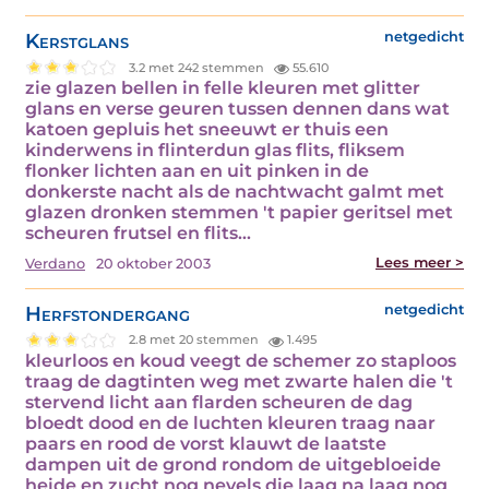
Kerstglans
netgedicht
3.2 met 242 stemmen
55.610
zie glazen bellen in felle kleuren met glitter
glans en verse geuren tussen dennen dans wat
katoen gepluis het sneeuwt er thuis een
kinderwens in flinterdun glas flits, fliksem
flonker lichten aan en uit pinken in de
donkerste nacht als de nachtwacht galmt met
glazen dronken stemmen 't papier geritsel met
scheuren frutsel en flits…
Lees meer >
Verdano
20 oktober 2003
Herfstondergang
netgedicht
2.8 met 20 stemmen
1.495
kleurloos en koud veegt de schemer zo staploos
traag de dagtinten weg met zwarte halen die 't
stervend licht aan flarden scheuren de dag
bloedt dood en de luchten kleuren traag naar
paars en rood de vorst klauwt de laatste
dampen uit de grond rondom de uitgebloeide
heide en zucht nog nevels die laag na laag nog