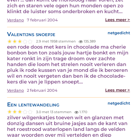
zich en staren vele ogen hun monden open zo
klinkt de luister soms onderbroken en kucht…
Lees meer >
Verdano
7 februari 2004
Valentijns snoepje
netgedicht
2.9 met 1958 stemmen
135.389
een rode doos met kers in chocolade ma cherie
bonbon bon ton zoals jouw hartje bonkt en mijn
kater ronkt in zijn trage droom over zachte
handen die loom het strelen nooit verleren dan
pluk ik rode kussen van je mond die ik beroeren
wil en nooit vergeten dan ben ik de chocolade-
kers die van je lippen snoept…
Lees meer >
Verdano
2 februari 2004
Een lentewandeling
netgedicht
3.0 met 13 stemmen
1.170
zilver wilgenkatjes toeven wit en glanzen met
donzig dansen uit bruine jasjes aan de kant van
het roestrood waterlopen land langs de velden
waar woorden over mij vertelden en diep