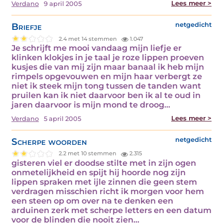
Lees meer >
Verdano
9 april 2005
Briefje
netgedicht
2.4 met 14 stemmen
1.047
Je schrijft me mooi vandaag mijn liefje er
klinken klokjes in je taal je roze lippen proeven
kusjes die van mij zijn maar banaal ik heb mijn
rimpels opgevouwen en mijn haar verbergt ze
niet ik steek mijn tong tussen de tanden want
pruilen kan ik niet daarvoor ben ik al te oud in
jaren daarvoor is mijn mond te droog…
Lees meer >
Verdano
5 april 2005
Scherpe woorden
netgedicht
2.2 met 10 stemmen
2.315
gisteren viel er doodse stilte met in zijn ogen
onmetelijkheid en spijt hij hoorde nog zijn
lippen spraken met ijle zinnen die geen stem
verdragen misschien richt ik morgen voor hem
een steen op om over na te denken een
arduinen zerk met scherpe letters en een datum
voor de blinden die nooit zien…