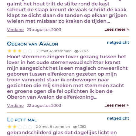
galmt het hout trilt de stilte rond de kast
scheurt de slaap kreunt de vaak schrikt de kaak
klapt ze dicht slaan de tanden op elkaar grijpen
wielen met misbaar zo kraken de tijden…
Lees meer >
Verdano
23 augustus 2003
Oberon van Avalon
netgedicht
3.5 met 43 stemmen
7.073
Hoor! stemmen zingen tover gezang tussen het
lover in het oude sterrenwoud schitter kranst
mijn aangezicht het is een magisch onweerlicht
geboren tussen elfenkoren gezeten op mijn
troon vannacht staar ik onbewogen naar
gezichten die mij smeken met stemmen zacht
en groene ogen die fel oplichten ik ben de
Oberon van Avalon de elfenkoning…
Lees meer >
Verdano
22 augustus 2003
Le petit mal
netgedicht
2.0 met 8 stemmen
1.382
gebrandschilderd glas dat dagelijks licht en