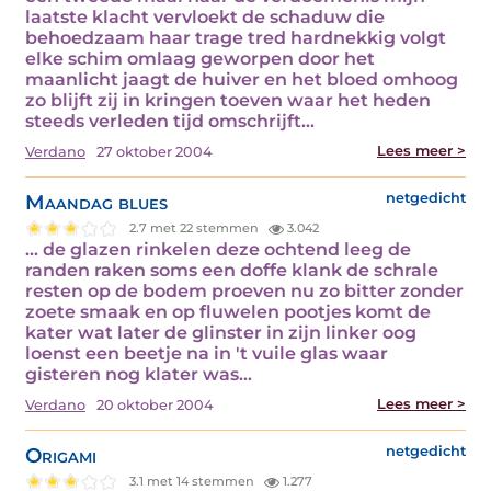
laatste klacht vervloekt de schaduw die
behoedzaam haar trage tred hardnekkig volgt
elke schim omlaag geworpen door het
maanlicht jaagt de huiver en het bloed omhoog
zo blijft zij in kringen toeven waar het heden
steeds verleden tijd omschrijft…
Lees meer >
Verdano
27 oktober 2004
Maandag blues
netgedicht
2.7 met 22 stemmen
3.042
... de glazen rinkelen deze ochtend leeg de
randen raken soms een doffe klank de schrale
resten op de bodem proeven nu zo bitter zonder
zoete smaak en op fluwelen pootjes komt de
kater wat later de glinster in zijn linker oog
loenst een beetje na in 't vuile glas waar
gisteren nog klater was…
Lees meer >
Verdano
20 oktober 2004
Origami
netgedicht
3.1 met 14 stemmen
1.277