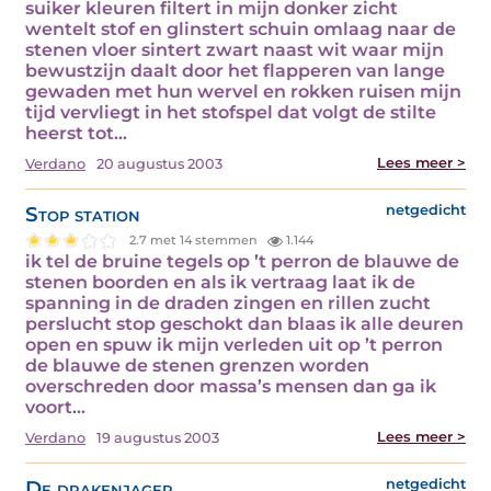
suiker kleuren filtert in mijn donker zicht
wentelt stof en glinstert schuin omlaag naar de
stenen vloer sintert zwart naast wit waar mijn
bewustzijn daalt door het flapperen van lange
gewaden met hun wervel en rokken ruisen mijn
tijd vervliegt in het stofspel dat volgt de stilte
heerst tot…
Lees meer >
Verdano
20 augustus 2003
Stop station
netgedicht
2.7 met 14 stemmen
1.144
ik tel de bruine tegels op ’t perron de blauwe de
stenen boorden en als ik vertraag laat ik de
spanning in de draden zingen en rillen zucht
perslucht stop geschokt dan blaas ik alle deuren
open en spuw ik mijn verleden uit op ’t perron
de blauwe de stenen grenzen worden
overschreden door massa’s mensen dan ga ik
voort…
Lees meer >
Verdano
19 augustus 2003
De drakenjager
netgedicht