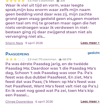
4.6 met 5 stemmen
309
Waar ik viel uit tijd en vorm, waar leegte
sprak,mijn kou enorm waar zelfs mijn naam
geen bedding vond daar was zij, mijn zachte
grond geen vraag gesteld geen eis,geen moeten
geen taal om mij te groeten maar ogen die het
niets verdroegen waar ik verdween in niet-
bestaan ging zij daar zwijgend staan niet als
vervanging niet als…
Lees meer >
Silann Nara
9 april 2026
Paasgepeins
gedicht
2.9 met 175 stemmen
68.578
Pa was éérste Paasdag jarig, en de twééde
Paasdag Ma; Daardoor was 't die Paasdag Ma's
dag, Schoon 't ook Paasdag was voor Pa. Pa's
feest was dus dubbel Paasfeest, En ziet, Ma's
feest dat was Paas; ('k Meen: op Ma's feest was
het Paasfeest, Want Ma's feest valt niet op Pa's.)
En ik weet nog goed wat Pa zei, toen Ma's kip
een Paasei…
Lees meer >
Clinge Doorenbos
6 april 2026