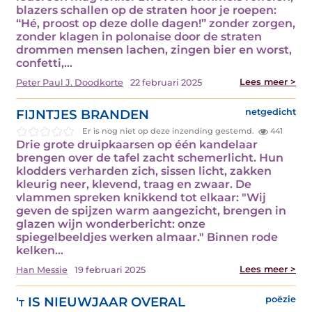
blazers schallen op de straten hoor je roepen:
“Hé, proost op deze dolle dagen!” zonder zorgen,
zonder klagen in polonaise door de straten
drommen mensen lachen, zingen bier en worst,
confetti,…
Lees meer >
Peter Paul J. Doodkorte
22 februari 2025
FIJNTJES BRANDEN
netgedicht
Er is nog niet op deze inzending gestemd.
441
Drie grote druipkaarsen op één kandelaar
brengen over de tafel zacht schemerlicht. Hun
klodders verharden zich, sissen licht, zakken
kleurig neer, klevend, traag en zwaar. De
vlammen spreken knikkend tot elkaar: "Wij
geven de spijzen warm aangezicht, brengen in
glazen wijn wonderbericht: onze
spiegelbeeldjes werken almaar." Binnen rode
kelken…
Lees meer >
Han Messie
19 februari 2025
't IS NIEUWJAAR OVERAL
poëzie