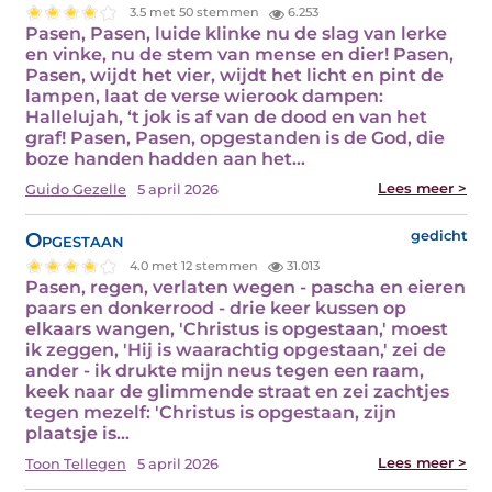
3.5 met 50 stemmen
6.253
Pasen, Pasen, luide klinke nu de slag van lerke
en vinke, nu de stem van mense en dier! Pasen,
Pasen, wijdt het vier, wijdt het licht en pint de
lampen, laat de verse wierook dampen:
Hallelujah, ‘t jok is af van de dood en van het
graf! Pasen, Pasen, opgestanden is de God, die
boze handen hadden aan het…
Lees meer >
Guido Gezelle
5 april 2026
Opgestaan
gedicht
4.0 met 12 stemmen
31.013
Pasen, regen, verlaten wegen - pascha en eieren
paars en donkerrood - drie keer kussen op
elkaars wangen, 'Christus is opgestaan,' moest
ik zeggen, 'Hij is waarachtig opgestaan,' zei de
ander - ik drukte mijn neus tegen een raam,
keek naar de glimmende straat en zei zachtjes
tegen mezelf: 'Christus is opgestaan, zijn
plaatsje is…
Lees meer >
Toon Tellegen
5 april 2026