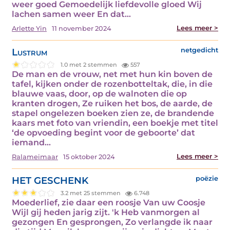
weer goed Gemoedelijk liefdevolle gloed Wij
lachen samen weer En dat…
Lees meer >
Arlette Yin
11 november 2024
Lustrum
netgedicht
1.0 met 2 stemmen
557
De man en de vrouw, net met hun kin boven de
tafel, kijken onder de rozenbotteltak, die, in die
blauwe vaas, door, op de walnoten die op
kranten drogen, Ze ruiken het bos, de aarde, de
stapel ongelezen boeken zien ze, de brandende
kaars met foto van vriendin, een boekje met titel
‘de opvoeding begint voor de geboorte’ dat
iemand…
Lees meer >
Ralameimaar
15 oktober 2024
HET GESCHENK
poëzie
3.2 met 25 stemmen
6.748
Moederlief, zie daar een roosje Van uw Coosje
Wijl gij heden jarig zijt. 'k Heb vanmorgen al
gezongen En gesprongen, Zo verlangde ik naar