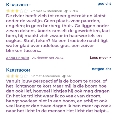
Kerstziekte
gedicht
2.7 met 67 stemmen
36.937
De rivier heeft zich tot meer gestrekt en klotst
onder de waslijn. Geen plaats voor paarden,
engelen; in geen herberg thuis. Ga liggen onder
zeven dekens, koorts ranselt de gewrichten, laat
hem, hij maakt zich zwaar in haarwortels en
oogkas. Straf, teken? Na een troebele nacht ligt
water glad over radeloos gras, een zuiver
blinken tussen…
Lees meer >
Anna Enquist
26 december 2024
Kerstboom
netgedicht
3.2 met 4 stemmen
646
Vanuit jouw perspectief is de boom te groot, of
het lichtsnoer te kort Maar mij is die boom hoe
dan ook lief, hoeveel lichtjes hij ook mag dragen
En het kerstlicht waar ik zo vaak van droom,
hangt sowieso niet in een boom, en schijnt ook
veel langer dan twee dagen Ik ben meer op zoek
naar het licht in de mensen Het licht dat helpt…