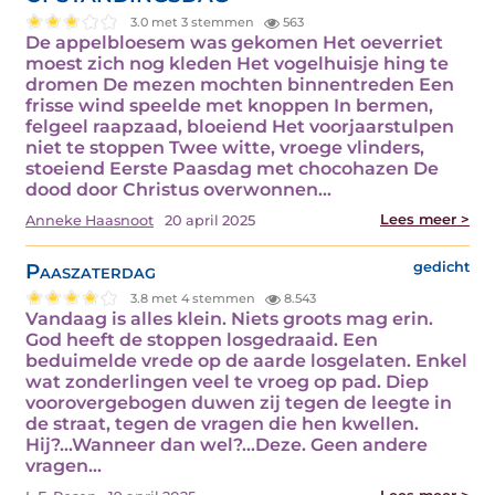
3.0 met 3 stemmen
563
De appelbloesem was gekomen Het oeverriet
moest zich nog kleden Het vogelhuisje hing te
dromen De mezen mochten binnentreden Een
frisse wind speelde met knoppen In bermen,
felgeel raapzaad, bloeiend Het voorjaarstulpen
niet te stoppen Twee witte, vroege vlinders,
stoeiend Eerste Paasdag met chocohazen De
dood door Christus overwonnen…
Lees meer >
Anneke Haasnoot
20 april 2025
Paaszaterdag
gedicht
3.8 met 4 stemmen
8.543
Vandaag is alles klein. Niets groots mag erin.
God heeft de stoppen losgedraaid. Een
beduimelde vrede op de aarde losgelaten. Enkel
wat zonderlingen veel te vroeg op pad. Diep
voorovergebogen duwen zij tegen de leegte in
de straat, tegen de vragen die hen kwellen.
Hij?...Wanneer dan wel?...Deze. Geen andere
vragen…