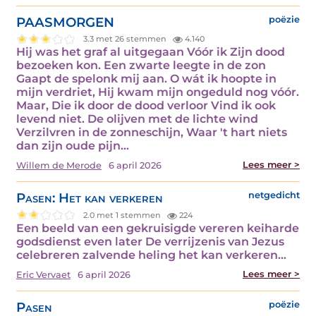
PAASMORGEN
poëzie
3.3 met 26 stemmen
4.140
Hij was het graf al uitgegaan Vóór ik Zijn dood
bezoeken kon. Een zwarte leegte in de zon
Gaapt de spelonk mij aan. O wát ik hoopte in
mijn verdriet, Hij kwam mijn ongeduld nog vóór.
Maar, Die ik door de dood verloor Vind ik ook
levend niet. De olijven met de lichte wind
Verzilvren in de zonneschijn, Waar 't hart niets
dan zijn oude pijn…
Lees meer >
Willem de Merode
6 april 2026
Pasen: Het kan verkeren
netgedicht
2.0 met 1 stemmen
224
Een beeld van een gekruisigde vereren keiharde
godsdienst even later De verrijzenis van Jezus
celebreren zalvende heling het kan verkeren…
Lees meer >
Eric Vervaet
6 april 2026
Pasen
poëzie