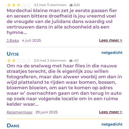
3.2 met 11 stemmen
620
Mordechai kleine man zet je eerste passen fier
en sereen bittere droefheid is jou vreemd voel
de vreugde van de julidans dans waardig vol
vertrouwen dans in alle schoonheid als een
hymne…
Lees meer >
J.Bakx
4 juli 2025
Uitje
netgedicht
2.0 met 2 stemmen
421
Om na de snelweg met haar files in die nauwe
straatjes terecht, die ik eigenlijk zou willen
fotograferen, maar dan alweer voorbij om dan in
wijd platteland te rijden waar bomen, bossen,
bloemen bloeien, om aan te komen op adres
waar w’ overnachten gaan om dan terug in auto
op zoek naar volgende locatie om in een ruime
kelder waar…
Lees meer >
Ralameimaar
29 juni 2025
Dans
netgedicht