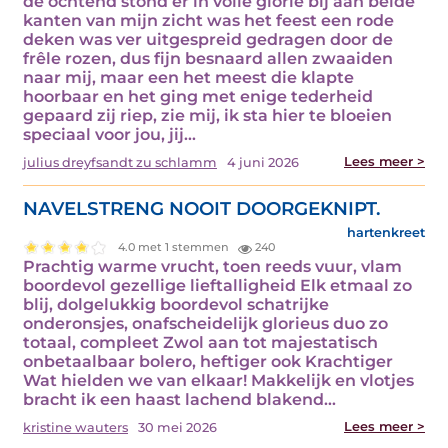
de ochtend stond er in volle glorie bij aan beide
kanten van mijn zicht was het feest een rode
deken was ver uitgespreid gedragen door de
frêle rozen, dus fijn besnaard allen zwaaiden
naar mij, maar een het meest die klapte
hoorbaar en het ging met enige tederheid
gepaard zij riep, zie mij, ik sta hier te bloeien
speciaal voor jou, jij…
Lees meer >
julius dreyfsandt zu schlamm
4 juni 2026
NAVELSTRENG NOOIT DOORGEKNIPT.
hartenkreet
4.0 met 1 stemmen
240
Prachtig warme vrucht, toen reeds vuur, vlam
boordevol gezellige lieftalligheid Elk etmaal zo
blij, dolgelukkig boordevol schatrijke
onderonsjes, onafscheidelijk glorieus duo zo
totaal, compleet Zwol aan tot majestatisch
onbetaalbaar bolero, heftiger ook Krachtiger
Wat hielden we van elkaar! Makkelijk en vlotjes
bracht ik een haast lachend blakend…
Lees meer >
kristine wauters
30 mei 2026