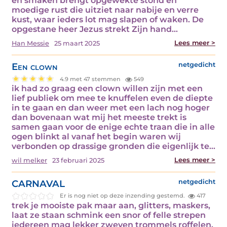
en smaken brengt opgewekte stond en
moedige rust die uitziet naar nabije en verre
kust, waar ieders lot mag slapen of waken. De
opgestane heer Jezus strekt Zijn hand…
Lees meer >
Han Messie
25 maart 2025
Een clown
netgedicht
4.9 met 47 stemmen
549
ik had zo graag een clown willen zijn met een
lief publiek om mee te knuffelen even de diepte
in te gaan en dan weer met een lach nog hoger
dan bovenaan wat mij het meeste trekt is
samen gaan voor de enige echte traan die in alle
ogen blinkt al vanaf het begin waren wij
verbonden op drassige gronden die eigenlijk te…
Lees meer >
wil melker
23 februari 2025
CARNAVAL
netgedicht
Er is nog niet op deze inzending gestemd.
417
trek je mooiste pak maar aan, glitters, maskers,
laat ze staan schmink een snor of felle strepen
iedereen mag lekker zweven trommels roffelen,