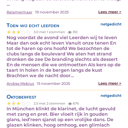
…
Lees meer >
Ralameimaar
19 november 2025
Toen wij echt leefden
netgedicht
3.0 met 1 stemmen
310
Nog voordat de avond viel Leerden wij te leven
Maar dan ook echt leven Vanuit onze tenen En
tot de haren op ons hoofd We bezochten de
clubs langs de boulevard We aten het strand
dronken de zee De branding slechts als dessert
En de mensen die we ontmoetten Als kers op de
taart In holen in de bergen langs de kust
Brachten we de nacht door…
Lees meer >
Andras Mebius
15 november 2025
Oktoberfest
netgedicht
2.5 met 2 stemmen
676
In München klinkt de klarinet, de lucht gevuld
met zang en pret. Bier vloeit rijk in gouden
glans, ied’reen sjanst op een vrolijke dans. De
glazen klinken, hoog omhoog, een glimlach