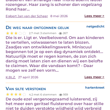
rozengeur. Haar zang is schoner dan vogelzang
Rond haar…
Lees meer >
Egbert Jan van der Scheer
8 mei 2026
De weg naar ontgonnen geluk
netgedicht
2.7 met 3 stemmen
267
Die is er. Ligt er. Veelbelovend. Om aan kinderen
te vertellen, volwassenen te laten blozen.
Zaadjes van ontwikkelingswerk. Miniscuul
begonnen tot je op een dag dynamiek ontdekt...
Natuurlijk moet er regen komen, de zon zich
danig moet laten zien en dienen wij een belofte
te claimen. Waar die vandaan komt? - Daar
mogen we zelf een vorm…
Lees meer >
K.BLZ.
27 april 2026
Van silte verstoken
hartenkreet
4.2 met 6 stemmen
959
De oude ezel vergenoegzaamd luisterend, zij
het meer een geritsel fluisterend over haar stille
niet te duiden verstokte wijdheid wijd verbreid