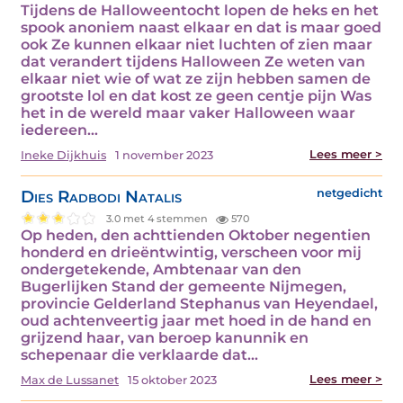
Tijdens de Halloweentocht lopen de heks en het
spook anoniem naast elkaar en dat is maar goed
ook Ze kunnen elkaar niet luchten of zien maar
dat verandert tijdens Halloween Ze weten van
elkaar niet wie of wat ze zijn hebben samen de
grootste lol en dat kost ze geen centje pijn Was
het in de wereld maar vaker Halloween waar
iedereen…
Lees meer >
Ineke Dijkhuis
1 november 2023
Dies Radbodi Natalis
netgedicht
3.0 met 4 stemmen
570
Op heden, den achttienden Oktober negentien
honderd en drieëntwintig, verscheen voor mij
ondergetekende, Ambtenaar van den
Bugerlijken Stand der gemeente Nijmegen,
provincie Gelderland Stephanus van Heyendael,
oud achtenveertig jaar met hoed in de hand en
grijzend haar, van beroep kanunnik en
schepenaar die verklaarde dat…
Lees meer >
Max de Lussanet
15 oktober 2023