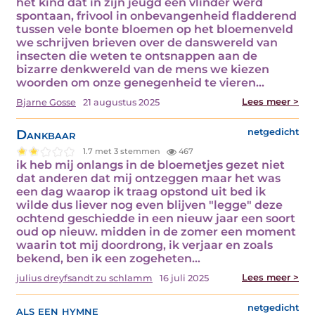
het kind dat in zijn jeugd een vlinder werd
spontaan, frivool in onbevangenheid fladderend
tussen vele bonte bloemen op het bloemenveld
we schrijven brieven over de danswereld van
insecten die weten te ontsnappen aan de
bizarre denkwereld van de mens we kiezen
woorden om onze genegenheid te vieren…
Lees meer >
Bjarne Gosse
21 augustus 2025
Dankbaar
netgedicht
1.7 met 3 stemmen
467
ik heb mij onlangs in de bloemetjes gezet niet
dat anderen dat mij ontzeggen maar het was
een dag waarop ik traag opstond uit bed ik
wilde dus liever nog even blijven "legge" deze
ochtend geschiedde in een nieuw jaar een soort
oud op nieuw. midden in de zomer een moment
waarin tot mij doordrong, ik verjaar en zoals
bekend, ben ik een zogeheten…
Lees meer >
julius dreyfsandt zu schlamm
16 juli 2025
als een hymne
netgedicht