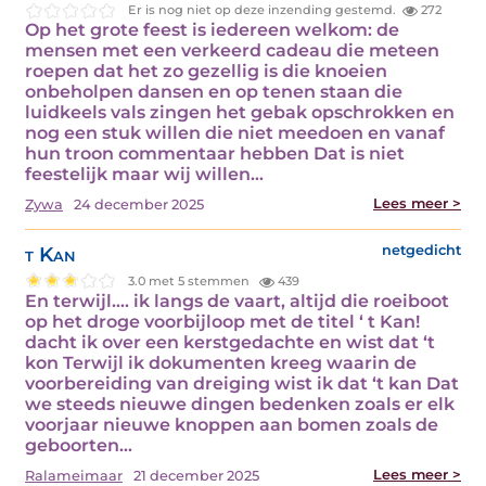
Er is nog niet op deze inzending gestemd.
272
Op het grote feest is iedereen welkom: de
mensen met een verkeerd cadeau die meteen
roepen dat het zo gezellig is die knoeien
onbeholpen dansen en op tenen staan die
luidkeels vals zingen het gebak opschrokken en
nog een stuk willen die niet meedoen en vanaf
hun troon commentaar hebben Dat is niet
feestelijk maar wij willen…
Lees meer >
Zywa
24 december 2025
t Kan
netgedicht
3.0 met 5 stemmen
439
En terwijl…. ik langs de vaart, altijd die roeiboot
op het droge voorbijloop met de titel ‘ t Kan!
dacht ik over een kerstgedachte en wist dat ‘t
kon Terwijl ik dokumenten kreeg waarin de
voorbereiding van dreiging wist ik dat ‘t kan Dat
we steeds nieuwe dingen bedenken zoals er elk
voorjaar nieuwe knoppen aan bomen zoals de
geboorten…
Lees meer >
Ralameimaar
21 december 2025