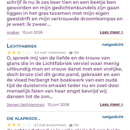
schrijf ik nu ik zes keer tien en een beetje ben
geworden en mijn gedichtenbundels zijn gaan
liggen in het gras tezamen met mijn eigen
geestdrift en mijn vertrouwde droomkompas en
je weet: ik zweer…
Lees meer >
mobar
15 juli 2026
Lichtfabriek
netgedicht
3.0 met 1 stemmen
109
O, spreek mij van de liefde en de trouw van
glans die in de Lichtfabriek verviel waar menig
uitbundig man en vrouw danst met een vrolijke,
doch broze ziel dit grote pand, gekraakt en aan
de vloed herbergt het boekwerk van een oude
tijd de duisternis smaakt teder nu en zoet door
menselijk falen van haar angst bevrijd wij
dansen tot de zon…
Lees meer >
Jeroen Splinterman
15 juni 2026
die klaproos .
netgedicht
3.1 met 8 stemmen
174