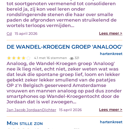
tot soortgenoten vermenend tot consolideren
bereid ja, zij kon veel leren onder
rondslingerende stenen die haar over smalle
paden de afgronden vermenen struikelend de
wortels terloops vermijden…
Lees meer >
Cd
15 april 2026
DE WANDEL-KROEGEN GROEP 'ANALOOG'
hartenkreet
4.1 met 16 stemmen
321
Analoog, de Wandel-Kroegen groep 'Analoog'
nee ik lieg niet, echt niet, zeker weten wat was
dat leuk die spontane groep lief, loom en lekker
gebekt zeker lekker smullend van de patatjes
OP z'n Belgisch geserveerd Amsterdamse
vrouwen en mannen analoog op pad dus zonder
smartphones op Wandel-Kroegentocht door de
Jordaan dat is wel zwoegen…
Lees meer >
Jan Jacob JordaanDichter
15 april 2026
Mijn stille zijn
hartenkreet