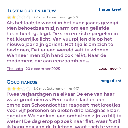
Tussen oud en nieuw
hartenkreet
2.0 met 1 stemmen
610
Als het laatste woord in het oude jaar is gezegd,
Men behoedzaam zijn arm om een geliefde
heen heeft gelegd. De sterren zich spiegelen in
het kleurrijke licht, Van vuurpijlen die op het
nieuwe jaar zijn gericht. Het tijd is om zich te
bezinnen, Dat er een wereld valt te winnen.
Wanneer men zijn hand ook reikt, Naar de
medemens die aan eenzaamheid…
Lees meer >
Pitsikato
20 december 2025
Goud randje
netgedicht
3.0 met 2 stemmen
447
Twee verjaardagen na elkaar De ene van haar
waar groot nieuws Een huilen, lachen een
omhelzen Schoondochter reageert met kreetjes
Voor vijf personen en diëten drie lasagnas klaar,
gegeten We danken, een omhelzen zijn zo blij te
weten! De dag erop op zoek naar flat, waar ‘t stil
ik hang nog aan de telefoon, want toch te vroeg,