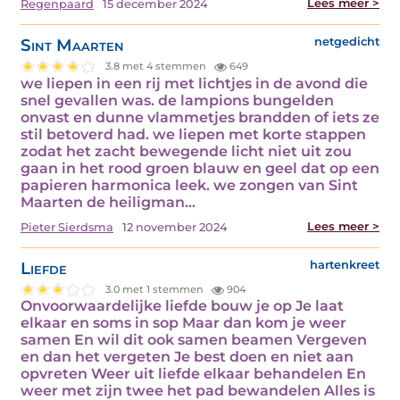
Lees meer >
Regenpaard
15 december 2024
Sint Maarten
netgedicht
3.8 met 4 stemmen
649
we liepen in een rij met lichtjes in de avond die
snel gevallen was. de lampions bungelden
onvast en dunne vlammetjes brandden of iets ze
stil betoverd had. we liepen met korte stappen
zodat het zacht bewegende licht niet uit zou
gaan in het rood groen blauw en geel dat op een
papieren harmonica leek. we zongen van Sint
Maarten de heiligman…
Lees meer >
Pieter Sierdsma
12 november 2024
Liefde
hartenkreet
3.0 met 1 stemmen
904
Onvoorwaardelijke liefde bouw je op Je laat
elkaar en soms in sop Maar dan kom je weer
samen En wil dit ook samen beamen Vergeven
en dan het vergeten Je best doen en niet aan
opvreten Weer uit liefde elkaar behandelen En
weer met zijn twee het pad bewandelen Alles is