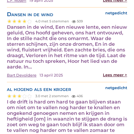
Lees meer >
L.F. Rosen
19 april 2025
Dansen in de wind
netgedicht
4.0 met 5 stemmen
509
Dansen in de wind, Een nieuwe lente, een nieuw
geluid, Ons hoofd geheven, ons hart ontvouwd,
In de stille nacht die ons omarmt. Waar de
sterren schijnen, zijn onze dromen, En in de
wind, fluistert vrijheid. Een zachte bries, die ons
draagt, Verloren in het ritme van de tijd. Laat de
natuur nu toch spreken, Hoor het lied van de
aarde. In…
Lees meer >
Bart Devoldere
13 april 2025
al hijgend als een krijger
netgedicht
3.0 met 2 stemmen
406
I de drift is hard om hard te gaan blijven staan
om niet om te vallen nog harder te knallen en
ongekend genoegen nemen en krijgen in
heftigheid [om] in waanzin te stijgen de drang is
zoet om weg te gaan toch blijf ik staan door om
te vallen nog harder om te vallen zomaar te