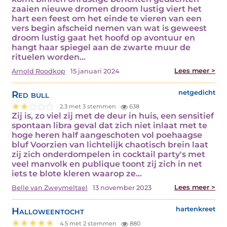
zaaien nieuwe dromen droom lustig viert het
hart een feest om het einde te vieren van een
vers begin afscheid nemen van wat is geweest
droom lustig gaat het hoofd op avontuur en
hangt haar spiegel aan de zwarte muur de
rituelen worden…
Lees meer >
Arnold Roodkop
15 januari 2024
Red bull
netgedicht
2.3 met 3 stemmen
638
Zij is, zo viel zij met de deur in huis, een sensitief
spontaan libra geval dat zich niet inlaat met te
hoge heren half aangeschoten vol poehaagse
bluf Voorzien van lichtelijk chaotisch brein laat
zij zich onderdompelen in cocktail party's met
veel manvolk en publique toont zij zich in net
iets te blote kleren waarop ze…
Lees meer >
Belle van Zweymeltael
13 november 2023
Halloweentocht
hartenkreet
4.5 met 2 stemmen
880