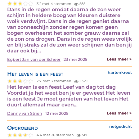
3.2 met 4 stemmen
585
Dans in de regen omdat daarna de zon weer
schijnt in heldere boog van kleuren duistere
wolk verdwijnt. Dans in de regen geniet daarna
van zonneschijn zonder regen komen geen
bogen overheerst het somber grauw daarna zal
de zon ons drogen. Dans in de regen wees vrolijk
en blij straks zal de zon weer schijnen dan ben jij
daar ook bij…
Lees meer >
Egbert Jan van der Scheer
23 mei 2025
Het leven is een feest
hartenkreet
2.7 met 3 stemmen
1.329
Het leven is een feest Leef van dag tot dag
Voordat je het weet ben je er geweest Het leven
is een feest Je moet genieten van het leven Het
duurt allemaal maar even…
Lees meer >
Danny van Strien
12 mei 2025
Opgroeiend
netgedicht
4.4 met 26 stemmen
519