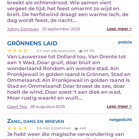
breekt als ochtendrood. Wie samen viert
vergeet de tijd, het feest omarmt zo wijd en
breit. De herfstwind draagt een warme lach, de
dag wordt feest, de nacht…
Lees meer >
Johny Donovan
25 september 2025
GRÖNNENS LAID
poëzie
3.7 met 456 stemmen
69.761
Van Lauwerzee tot Dollard tou, Van Drente tot
aan 't Wad, Doar gruit, doar bluit ain
wonderlaand Rondom ain wondre stad. Ain
Pronkjewail in golden raand Is Grönnen, Stad en
Ommelaand; Ain Pronkjewail in golden raand Is
Stad en Ommelaand! Doar broest de zee, doar
hoelt de wind, Doar soest 't aan diek en wad,
Moar rustig waarkt en wuilt…
Lees meer >
Geert Teis
28 augustus 2025
Zang, dans en brieven
netgedicht
3.6 met 5 stemmen
440
Je hebt weer die magische verwondering van