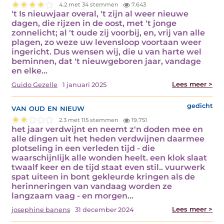
4.2 met 34 stemmen
7.643
't Is nieuwjaar overal, 't zijn al weer nieuwe
dagen, die rijzen in de oost, met 't jonge
zonnelicht; al 't oude zij voorbij, en, vrij van alle
plagen, zo weze uw levensloop voortaan weer
ingericht. Dus wensen wij, die u van harte wel
beminnen, dat 't nieuwgeboren jaar, vandage
en elke…
Lees meer >
Guido Gezelle
1 januari 2025
van oud en nieuw
gedicht
2.3 met 115 stemmen
19.751
het jaar verdwijnt en neemt z'n doden mee en
alle dingen uit het heden verdwijnen daarmee
plotseling in een verleden tijd - die
waarschijnlijk alle wonden heelt. een klok slaat
twaalf keer en de tijd staat even stil.. vuurwerk
spat uiteen in bont gekleurde kringen als de
herinneringen van vandaag worden ze
langzaam vaag - en morgen…
Lees meer >
josephine banens
31 december 2024