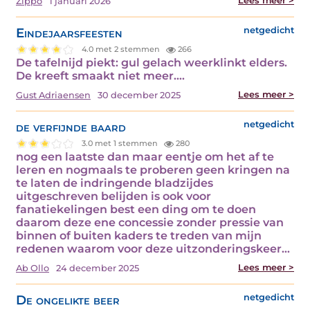
Lees meer >
Zippo
1 januari 2026
Eindejaarsfeesten
netgedicht
4.0 met 2 stemmen
266
De tafelnijd piekt: gul gelach weerklinkt elders.
De kreeft smaakt niet meer.…
Lees meer >
Gust Adriaensen
30 december 2025
de verfijnde baard
netgedicht
3.0 met 1 stemmen
280
nog een laatste dan maar eentje om het af te
leren en nogmaals te proberen geen kringen na
te laten de indringende bladzijdes
uitgeschreven belijden is ook voor
fanatiekelingen best een ding om te doen
daarom deze ene concessie zonder pressie van
binnen of buiten kaders te treden van mijn
redenen waarom voor deze uitzonderingskeer…
Lees meer >
Ab Ollo
24 december 2025
De ongelikte beer
netgedicht