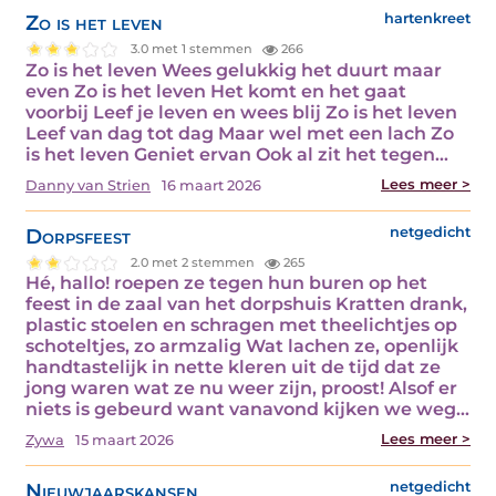
Zo is het leven
hartenkreet
3.0 met 1 stemmen
266
Zo is het leven Wees gelukkig het duurt maar
even Zo is het leven Het komt en het gaat
voorbij Leef je leven en wees blij Zo is het leven
Leef van dag tot dag Maar wel met een lach Zo
is het leven Geniet ervan Ook al zit het tegen…
Lees meer >
Danny van Strien
16 maart 2026
Dorpsfeest
netgedicht
2.0 met 2 stemmen
265
Hé, hallo! roepen ze tegen hun buren op het
feest in de zaal van het dorpshuis Kratten drank,
plastic stoelen en schragen met theelichtjes op
schoteltjes, zo armzalig Wat lachen ze, openlijk
handtastelijk in nette kleren uit de tijd dat ze
jong waren wat ze nu weer zijn, proost! Alsof er
niets is gebeurd want vanavond kijken we weg…
Lees meer >
Zywa
15 maart 2026
Nieuwjaarskansen
netgedicht