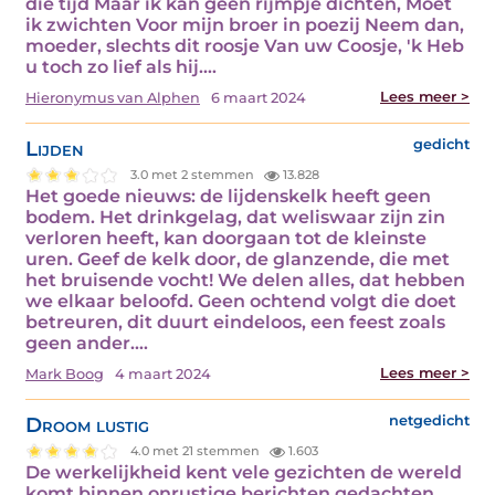
die tijd Maar ik kan geen rijmpje dichten, Moet
ik zwichten Voor mijn broer in poezij Neem dan,
moeder, slechts dit roosje Van uw Coosje, 'k Heb
u toch zo lief als hij.…
Lees meer >
Hieronymus van Alphen
6 maart 2024
Lijden
gedicht
3.0 met 2 stemmen
13.828
Het goede nieuws: de lijdenskelk heeft geen
bodem. Het drinkgelag, dat weliswaar zijn zin
verloren heeft, kan doorgaan tot de kleinste
uren. Geef de kelk door, de glanzende, die met
het bruisende vocht! We delen alles, dat hebben
we elkaar beloofd. Geen ochtend volgt die doet
betreuren, dit duurt eindeloos, een feest zoals
geen ander.…
Lees meer >
Mark Boog
4 maart 2024
Droom lustig
netgedicht
4.0 met 21 stemmen
1.603
De werkelijkheid kent vele gezichten de wereld
komt binnen onrustige berichten gedachten