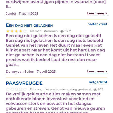
verdwijnen overstijgen pijnen in waanzin [door]
II…
Lees meer >
Junior
11 april 2025
Een dag niet gelachen
hartenkreet
4.0 met 1 stemmen
1.352
Een dag niet gelachen Is een dag niet geleefd
Een dag niet gelachen Is een dag niets beleefd
Geniet van het leven Het duurt maar even Het
klinkt apart Maar het komt uit het hart Een dag
niet gelachen Is een dag niet bestaan U weet
precies wat ik bedoel Laat de rest dan maar
gaan…
Lees meer >
Danny van Strien
7 april 2025
PAASVREUGDE
netgedicht
Er is nog niet op deze inzending gestemd.
609
De vrolijk gekleurde eitjes maken samen met
ontluikende bloem levenslust voor kind en
volwassen sterk en bewust in het daagse
gebeuren en streven. Genot van nieuwe geuren