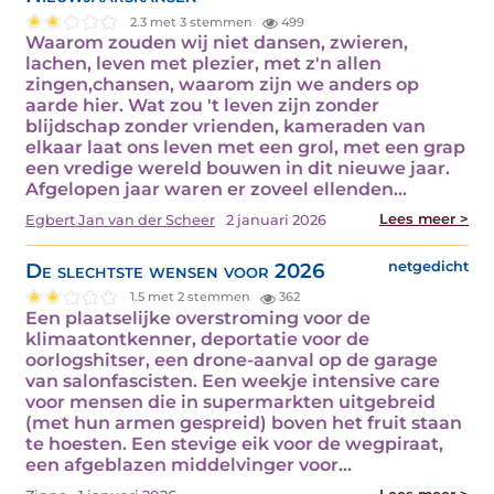
2.3 met 3 stemmen
499
Waarom zouden wij niet dansen, zwieren,
lachen, leven met plezier, met z'n allen
zingen,chansen, waarom zijn we anders op
aarde hier. Wat zou 't leven zijn zonder
blijdschap zonder vrienden, kameraden van
elkaar laat ons leven met een grol, met een grap
een vredige wereld bouwen in dit nieuwe jaar.
Afgelopen jaar waren er zoveel ellenden…
Lees meer >
Egbert Jan van der Scheer
2 januari 2026
De slechtste wensen voor 2026
netgedicht
1.5 met 2 stemmen
362
Een plaatselijke overstroming voor de
klimaatontkenner, deportatie voor de
oorlogshitser, een drone-aanval op de garage
van salonfascisten. Een weekje intensive care
voor mensen die in supermarkten uitgebreid
(met hun armen gespreid) boven het fruit staan
te hoesten. Een stevige eik voor de wegpiraat,
een afgeblazen middelvinger voor…