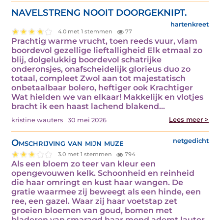
NAVELSTRENG NOOIT DOORGEKNIPT.
hartenkreet
4.0 met 1 stemmen
77
Prachtig warme vrucht, toen reeds vuur, vlam
boordevol gezellige lieftalligheid Elk etmaal zo
blij, dolgelukkig boordevol schatrijke
onderonsjes, onafscheidelijk glorieus duo zo
totaal, compleet Zwol aan tot majestatisch
onbetaalbaar bolero, heftiger ook Krachtiger
Wat hielden we van elkaar! Makkelijk en vlotjes
bracht ik een haast lachend blakend…
Lees meer >
kristine wauters
30 mei 2026
Omschrijving van mijn muze
netgedicht
3.0 met 1 stemmen
794
Als een bloem zo teer van kleur een
opengevouwen kelk. Schoonheid en reinheid
die haar omringt en kust haar wangen. De
gratie waarmee zij beweegt als een hinde, een
ree, een gazel. Waar zij haar voetstap zet
groeien bloemen van goud, bomen met
bladeren van smaragd haar mond ademt lauter