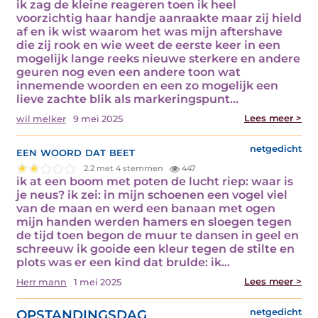
ik zag de kleine reageren toen ik heel
voorzichtig haar handje aanraakte maar zij hield
af en ik wist waarom het was mijn aftershave
die zij rook en wie weet de eerste keer in een
mogelijk lange reeks nieuwe sterkere en andere
geuren nog even een andere toon wat
innemende woorden en een zo mogelijk een
lieve zachte blik als markeringspunt…
Lees meer >
wil melker
9 mei 2025
een woord dat beet
netgedicht
2.2 met 4 stemmen
447
ik at een boom met poten de lucht riep: waar is
je neus? ik zei: in mijn schoenen een vogel viel
van de maan en werd een banaan met ogen
mijn handen werden hamers en sloegen tegen
de tijd toen begon de muur te dansen in geel en
schreeuw ik gooide een kleur tegen de stilte en
plots was er een kind dat brulde: ik…
Lees meer >
Herr mann
1 mei 2025
OPSTANDINGSDAG
netgedicht