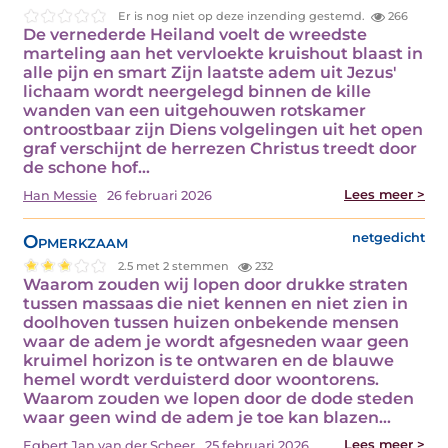
Er is nog niet op deze inzending gestemd.
266
De vernederde Heiland voelt de wreedste
marteling aan het vervloekte kruishout blaast in
alle pijn en smart Zijn laatste adem uit Jezus'
lichaam wordt neergelegd binnen de kille
wanden van een uitgehouwen rotskamer
ontroostbaar zijn Diens volgelingen uit het open
graf verschijnt de herrezen Christus treedt door
de schone hof…
Lees meer >
Han Messie
26 februari 2026
Opmerkzaam
netgedicht
2.5 met 2 stemmen
232
Waarom zouden wij lopen door drukke straten
tussen massaas die niet kennen en niet zien in
doolhoven tussen huizen onbekende mensen
waar de adem je wordt afgesneden waar geen
kruimel horizon is te ontwaren en de blauwe
hemel wordt verduisterd door woontorens.
Waarom zouden we lopen door de dode steden
waar geen wind de adem je toe kan blazen…
Lees meer >
Egbert Jan van der Scheer
25 februari 2026