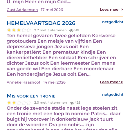
U, mijn Heer en mijn God.…
Lees meer >
Gust Adriaensen
17 mei 2026
HEMELVAARTSDAG 2026
netgedicht
2.7 met 3 stemmen
147
Ten hemel gevaren Twee geliefden Kersverse
grootouders Een meisje van vijftien Een
depressieve jongen Jezus ooit Een
kankerpatiënt Een prematuur kindje Een
dierenliefhebber Een soldaat Een schrijver en
dichter Jezus ooit Een leermeester Een mens
van goede wil Een dierbare Een moordenaar
Een honderdjarige Jezus ooit Een…
Lees meer >
Anneke Haasnoot
14 mei 2026
Mis voor een tronie
netgedicht
2.0 met 4 stemmen
425
Onder de zevende statie naast lege stoelen zit
een tronie met een loep In nomine Patris… daar
buigt hij voorover in donkerblauw jack tuurt
door de woorden Ora pro nobis… zijn