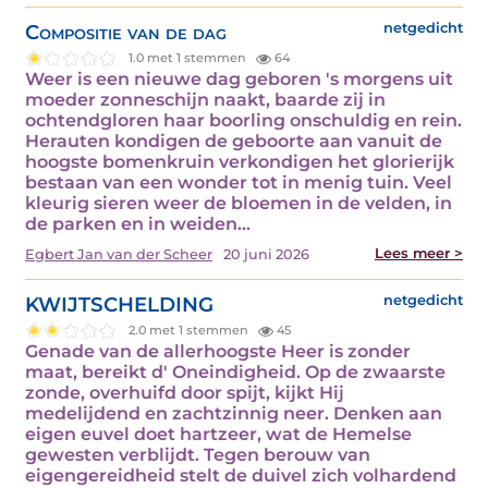
Compositie van de dag
netgedicht
1.0 met 1 stemmen
64
Weer is een nieuwe dag geboren 's morgens uit
moeder zonneschijn naakt, baarde zij in
ochtendgloren haar boorling onschuldig en rein.
Herauten kondigen de geboorte aan vanuit de
hoogste bomenkruin verkondigen het glorierijk
bestaan van een wonder tot in menig tuin. Veel
kleurig sieren weer de bloemen in de velden, in
de parken en in weiden…
Lees meer >
Egbert Jan van der Scheer
20 juni 2026
KWIJTSCHELDING
netgedicht
2.0 met 1 stemmen
45
Genade van de allerhoogste Heer is zonder
maat, bereikt d' Oneindigheid. Op de zwaarste
zonde, overhuifd door spijt, kijkt Hij
medelijdend en zachtzinnig neer. Denken aan
eigen euvel doet hartzeer, wat de Hemelse
gewesten verblijdt. Tegen berouw van
eigengereidheid stelt de duivel zich volhardend