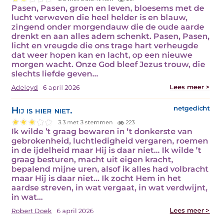
Pasen, Pasen, groen en leven, bloesems met de
lucht verweven die heel helder is en blauw,
zingend onder morgendauw die de oude aarde
drenkt en aan alles adem schenkt. Pasen, Pasen,
licht en vreugde die ons trage hart verheugde
dat weer hopen kan en lacht, op een nieuwe
morgen wacht. Onze God bleef Jezus trouw, die
slechts liefde geven…
Lees meer >
Adeleyd
6 april 2026
Hij is hier niet.
netgedicht
3.3 met 3 stemmen
223
Ik wilde ’t graag bewaren in ’t donkerste van
gebrokenheid, luchtledigheid vergaren, roemen
in de ijdelheid maar Hij is daar niet… Ik wilde ’t
graag besturen, macht uit eigen kracht,
bepalend mijne uren, alsof ik alles had volbracht
maar Hij is daar niet… Ik zocht Hem in het
aardse streven, in wat vergaat, in wat verdwijnt,
in wat…
Lees meer >
Robert Doek
6 april 2026