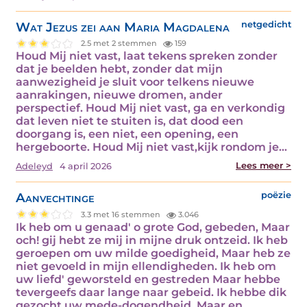
Wat Jezus zei aan Maria Magdalena
netgedicht
2.5 met 2 stemmen
159
Houd Mij niet vast, laat tekens spreken zonder
dat je beelden hebt, zonder dat mijn
aanwezigheid je sluit voor telkens nieuwe
aanrakingen, nieuwe dromen, ander
perspectief. Houd Mij niet vast, ga en verkondig
dat leven niet te stuiten is, dat dood een
doorgang is, een niet, een opening, een
hergeboorte. Houd Mij niet vast,kijk rondom je…
Lees meer >
Adeleyd
4 april 2026
Aanvechtinge
poëzie
3.3 met 16 stemmen
3.046
Ik heb om u genaad' o grote God, gebeden, Maar
och! gij hebt ze mij in mijne druk ontzeid. Ik heb
geroepen om uw milde goedigheid, Maar heb ze
niet gevoeld in mijn ellendigheden. Ik heb om
uw liefd' geworsteld en gestreden Maar hebbe
tevergeefs daar lange naar gebeid. Ik hebbe dik
gezocht uw mede-dogendheid, Maar en