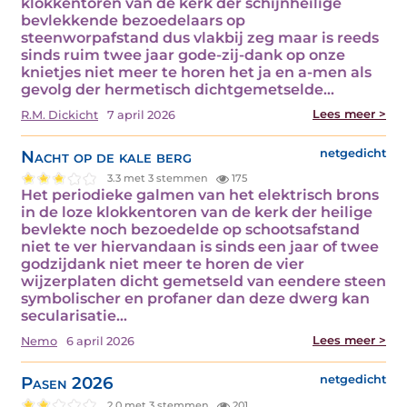
klokkentoren van de kerk der schijnheilige
bevlekkende bezoedelaars op
steenworpafstand dus vlakbij zeg maar is reeds
sinds ruim twee jaar gode-zij-dank op onze
knietjes niet meer te horen het ja en a-men als
gevolg der hermetisch dichtgemetselde…
Lees meer >
R.M. Dickicht
7 april 2026
Nacht op de kale berg
netgedicht
3.3 met 3 stemmen
175
Het periodieke galmen van het elektrisch brons
in de loze klokkentoren van de kerk der heilige
bevlekte noch bezoedelde op schootsafstand
niet te ver hiervandaan is sinds een jaar of twee
godzijdank niet meer te horen de vier
wijzerplaten dicht gemetseld van eendere steen
symbolischer en profaner dan deze dwerg kan
secularisatie…
Lees meer >
Nemo
6 april 2026
Pasen 2026
netgedicht
2.0 met 3 stemmen
201