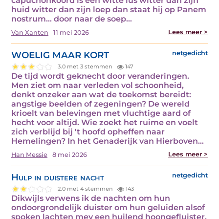
capuchonkoord is een witte lus witter dan zijn
huid witter dan zijn loep dan staat hij op Panem
nostrum… door naar de soep…
Lees meer >
Van Xanten
11 mei 2026
WOELIG MAAR KORT
netgedicht
3.0 met 3 stemmen
147
De tijd wordt geknecht door veranderingen.
Men ziet om naar verleden vol schoonheid,
denkt onzeker aan wat de toekomst bereidt:
angstige beelden of zegeningen? De wereld
krioelt van belevingen met vluchtige aard of
hecht voor altijd. Wie zoekt het ruime en voelt
zich verblijd bij 't hoofd opheffen naar
Hemelingen? In het Genaderijk van Hierboven…
Lees meer >
Han Messie
8 mei 2026
Hulp in duistere nacht
netgedicht
2.0 met 4 stemmen
143
Dikwijls verwens ik de nachten om hun
ondoorgrondelijk duister om hun geluiden alsof
spoken lachten mey een huilend hoongefluister.