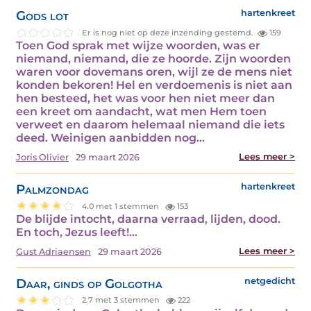
Gods lot
hartenkreet
Er is nog niet op deze inzending gestemd.
159
Toen God sprak met wijze woorden, was er
niemand, niemand, die ze hoorde. Zijn woorden
waren voor dovemans oren, wijl ze de mens niet
konden bekoren! Hel en verdoemenis is niet aan
hen besteed, het was voor hen niet meer dan
een kreet om aandacht, wat men Hem toen
verweet en daarom helemaal niemand die iets
deed. Weinigen aanbidden nog…
Lees meer >
Joris Olivier
29 maart 2026
Palmzondag
hartenkreet
4.0 met 1 stemmen
153
De blijde intocht, daarna verraad, lijden, dood.
En toch, Jezus leeft!…
Lees meer >
Gust Adriaensen
29 maart 2026
Daar, ginds op Golgotha
netgedicht
2.7 met 3 stemmen
222