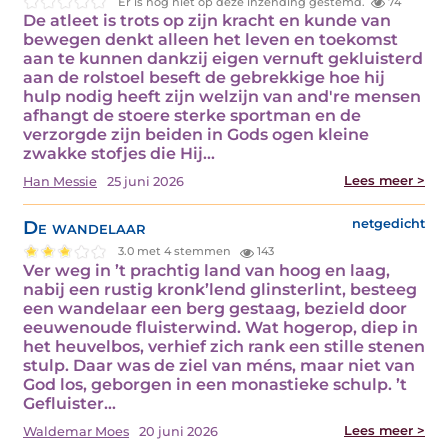
Er is nog niet op deze inzending gestemd.
74
De atleet is trots op zijn kracht en kunde van
bewegen denkt alleen het leven en toekomst
aan te kunnen dankzij eigen vernuft gekluisterd
aan de rolstoel beseft de gebrekkige hoe hij
hulp nodig heeft zijn welzijn van and're mensen
afhangt de stoere sterke sportman en de
verzorgde zijn beiden in Gods ogen kleine
zwakke stofjes die Hij…
Lees meer >
Han Messie
25 juni 2026
De wandelaar
netgedicht
3.0 met 4 stemmen
143
Ver weg in ’t prachtig land van hoog en laag,
nabij een rustig kronk’lend glinsterlint, besteeg
een wandelaar een berg gestaag, bezield door
eeuwenoude fluisterwind. Wat hogerop, diep in
het heuvelbos, verhief zich rank een stille stenen
stulp. Daar was de ziel van méns, maar niet van
God los, geborgen in een monastieke schulp. ’t
Gefluister…
Lees meer >
Waldemar Moes
20 juni 2026