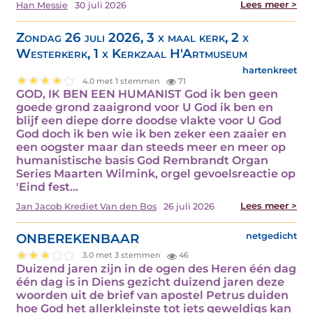
Lees meer >
Han Messie
30 juli 2026
Zondag 26 juli 2026, 3 x maal kerk, 2 x
Westerkerk, 1 x Kerkzaal H'Artmuseum
hartenkreet
4.0 met 1 stemmen
71
GOD, IK BEN EEN HUMANIST God ik ben geen
goede grond zaaigrond voor U God ik ben en
blijf een diepe dorre doodse vlakte voor U God
God doch ik ben wie ik ben zeker een zaaier en
een oogster maar dan steeds meer en meer op
humanistische basis God Rembrandt Organ
Series Maarten Wilmink, orgel gevoelsreactie op
'Eind fest…
Lees meer >
Jan Jacob Krediet Van den Bos
26 juli 2026
ONBEREKENBAAR
netgedicht
3.0 met 3 stemmen
46
Duizend jaren zijn in de ogen des Heren één dag
één dag is in Diens gezicht duizend jaren deze
woorden uit de brief van apostel Petrus duiden
hoe God het allerkleinste tot iets geweldigs kan