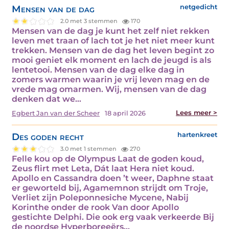
Mensen van de dag
netgedicht
2.0 met 3 stemmen
170
Mensen van de dag je kunt het zelf niet rekken
leven met traan of lach tot je het niet meer kunt
trekken. Mensen van de dag het leven begint zo
mooi geniet elk moment en lach de jeugd is als
lentetooi. Mensen van de dag elke dag in
zomers warmen waarin je vrij leven mag en de
vrede mag omarmen. Wij, mensen van de dag
denken dat we…
Lees meer >
Egbert Jan van der Scheer
18 april 2026
Des goden recht
hartenkreet
3.0 met 1 stemmen
270
Felle kou op de Olympus Laat de goden koud,
Zeus flirt met Leta, Dát laat Hera niet koud.
Apollo en Cassandra doen ’t weer, Daphne staat
er geworteld bij, Agamemnon strijdt om Troje,
Verliet zijn Poleponnesiche Mycene, Nabij
Korinthe onder de rook Van door Apollo
gestichte Delphi. Die ook erg vaak verkeerde Bij
de noordse Hyperboreeërs…