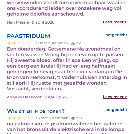
wervelwinden zendt die onvermoeibaar waaien
ons voortdurend leiden over onzekere weg vol
geheime beloftes aanschouwd…
Lees meer >
Han Messie
9 april 2026
PAASTRIDUÜM
netgedicht
2.1 met 7 stemmen
251
Een donderdag, Getsemane Na avondmaal en
voeten wassen Vroeg hij hen even op te passen
Hij zweette bloed, offer in spe Een vrijdag, op
een berg een kruis Hij had er lang halfnaakt
gehangen In hevig naar het eind verlangen De
Bron van Herkomst, 't Vaderhuis Een zaterdag in
stil april Hij rustte met gezalfde wonden
Verzacht, verdoofd en…
Lees meer >
Anneke Haasnoot
7 april 2026
Wie zit er in de toren?
netgedicht
3.3 met 3 stemmen
764
na palmpasen en psalmenwalmen het galmen
van het brons uit de elektrische era in de lompe