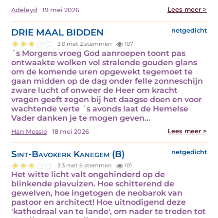
Lees meer >
Adeleyd
19 mei 2026
DRIE MAAL BIDDEN
netgedicht
3.0 met 2 stemmen
107
´s Morgens vroeg God aanroepen toont pas
ontwaakte wolken vol stralende gouden glans
om de komende uren opgewekt tegemoet te
gaan midden op de dag onder felle zonneschijn
zware lucht of onweer de Heer om kracht
vragen geeft zegen bij het daagse doen en voor
wachtende verte ´s avonds laat de Hemelse
Vader danken je te mogen geven…
Lees meer >
Han Messie
18 mei 2026
Sint-Bavokerk Kanegem (B)
netgedicht
3.3 met 6 stemmen
101
Het witte licht valt ongehinderd op de
blinkende plavuizen. Hoe schitterend de
gewelven, hoe ingetogen de neobarok van
pastoor en architect! Hoe uitnodigend deze
'kathedraal van te lande', om nader te treden tot