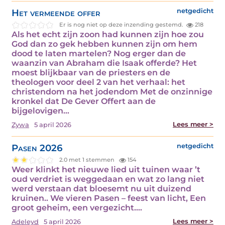
Het vermeende offer
netgedicht
Er is nog niet op deze inzending gestemd.
218
Als het echt zijn zoon had kunnen zijn hoe zou
God dan zo gek hebben kunnen zijn om hem
dood te laten martelen? Nog erger dan de
waanzin van Abraham die Isaak offerde? Het
moest blijkbaar van de priesters en de
theologen voor deel 2 van het verhaal: het
christendom na het jodendom Met de onzinnige
kronkel dat De Gever Offert aan de
bijgelovigen…
Lees meer >
Zywa
5 april 2026
Pasen 2026
netgedicht
2.0 met 1 stemmen
154
Weer klinkt het nieuwe lied uit tuinen waar ’t
oud verdriet is weggedaan en wat zo lang niet
werd verstaan dat bloesemt nu uit duizend
kruinen.. We vieren Pasen – feest van licht, Een
groot geheim, een vergezicht.…
Lees meer >
Adeleyd
5 april 2026