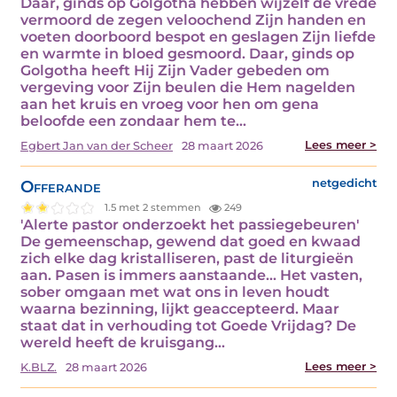
Daar, ginds op Golgotha hebben wijzelf de vrede
vermoord de zegen veloochend Zijn handen en
voeten doorboord bespot en geslagen Zijn liefde
en warmte in bloed gesmoord. Daar, ginds op
Golgotha heeft Hij Zijn Vader gebeden om
vergeving voor Zijn beulen die Hem nagelden
aan het kruis en vroeg voor hen om gena
beloofde een zondaar hem te…
Lees meer >
Egbert Jan van der Scheer
28 maart 2026
Offerande
netgedicht
1.5 met 2 stemmen
249
'Alerte pastor onderzoekt het passiegebeuren'
De gemeenschap, gewend dat goed en kwaad
zich elke dag kristalliseren, past de liturgieën
aan. Pasen is immers aanstaande... Het vasten,
sober omgaan met wat ons in leven houdt
waarna bezinning, lijkt geaccepteerd. Maar
staat dat in verhouding tot Goede Vrijdag? De
wereld heeft de kruisgang…
Lees meer >
K.BLZ.
28 maart 2026