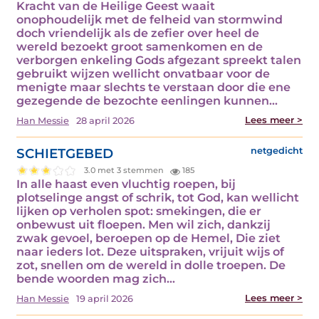
Kracht van de Heilige Geest waait
onophoudelijk met de felheid van stormwind
doch vriendelijk als de zefier over heel de
wereld bezoekt groot samenkomen en de
verborgen enkeling Gods afgezant spreekt talen
gebruikt wijzen wellicht onvatbaar voor de
menigte maar slechts te verstaan door die ene
gezegende de bezochte eenlingen kunnen…
Lees meer >
Han Messie
28 april 2026
SCHIETGEBED
netgedicht
3.0 met 3 stemmen
185
In alle haast even vluchtig roepen, bij
plotselinge angst of schrik, tot God, kan wellicht
lijken op verholen spot: smekingen, die er
onbewust uit floepen. Men wil zich, dankzij
zwak gevoel, beroepen op de Hemel, Die ziet
naar ieders lot. Deze uitspraken, vrijuit wijs of
zot, snellen om de wereld in dolle troepen. De
bende woorden mag zich…
Lees meer >
Han Messie
19 april 2026