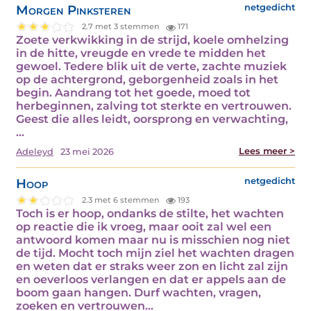
Morgen Pinksteren
netgedicht
2.7 met 3 stemmen
171
Zoete verkwikking in de strijd, koele omhelzing
in de hitte, vreugde en vrede te midden het
gewoel. Tedere blik uit de verte, zachte muziek
op de achtergrond, geborgenheid zoals in het
begin. Aandrang tot het goede, moed tot
herbeginnen, zalving tot sterkte en vertrouwen.
Geest die alles leidt, oorsprong en verwachting,
…
Lees meer >
Adeleyd
23 mei 2026
Hoop
netgedicht
2.3 met 6 stemmen
193
Toch is er hoop, ondanks de stilte, het wachten
op reactie die ik vroeg, maar ooit zal wel een
antwoord komen maar nu is misschien nog niet
de tijd. Mocht toch mijn ziel het wachten dragen
en weten dat er straks weer zon en licht zal zijn
en oeverloos verlangen en dat er appels aan de
boom gaan hangen. Durf wachten, vragen,
zoeken en vertrouwen…