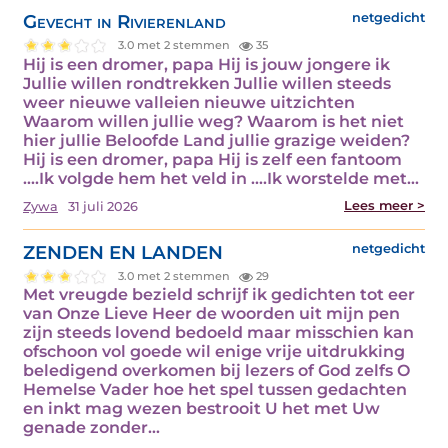
Gevecht in Rivierenland
netgedicht
3.0 met 2 stemmen
35
Hij is een dromer, papa Hij is jouw jongere ik
Jullie willen rondtrekken Jullie willen steeds
weer nieuwe valleien nieuwe uitzichten
Waarom willen jullie weg? Waarom is het niet
hier jullie Beloofde Land jullie grazige weiden?
Hij is een dromer, papa Hij is zelf een fantoom
....Ik volgde hem het veld in ....Ik worstelde met…
Lees meer >
Zywa
31 juli 2026
ZENDEN EN LANDEN
netgedicht
3.0 met 2 stemmen
29
Met vreugde bezield schrijf ik gedichten tot eer
van Onze Lieve Heer de woorden uit mijn pen
zijn steeds lovend bedoeld maar misschien kan
ofschoon vol goede wil enige vrije uitdrukking
beledigend overkomen bij lezers of God zelfs O
Hemelse Vader hoe het spel tussen gedachten
en inkt mag wezen bestrooit U het met Uw
genade zonder…