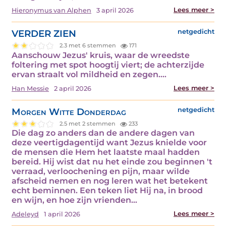
Lees meer >
Hieronymus van Alphen
3 april 2026
VERDER ZIEN
netgedicht
2.3 met 6 stemmen
171
Aanschouw Jezus' kruis, waar de wreedste
foltering met spot hoogtij viert; de achterzijde
ervan straalt vol mildheid en zegen.…
Lees meer >
Han Messie
2 april 2026
Morgen Witte Donderdag
netgedicht
2.5 met 2 stemmen
233
Die dag zo anders dan de andere dagen van
deze veertigdagentijd want Jezus knielde voor
de mensen die Hem het laatste maal hadden
bereid. Hij wist dat nu het einde zou beginnen 't
verraad, verloochening en pijn, maar wilde
afscheid nemen en nog leren wat het betekent
echt beminnen. Een teken liet Hij na, in brood
en wijn, en hoe zijn vrienden…
Lees meer >
Adeleyd
1 april 2026