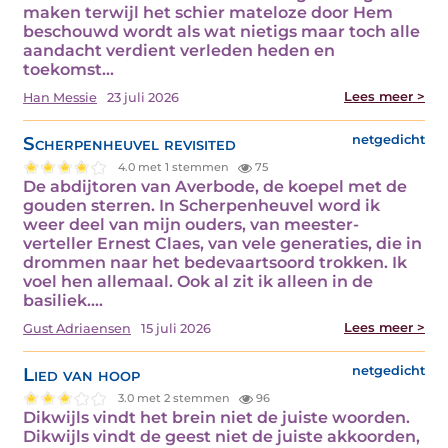
maken terwijl het schier mateloze door Hem
beschouwd wordt als wat nietigs maar toch alle
aandacht verdient verleden heden en
toekomst…
Lees meer >
Han Messie
23 juli 2026
Scherpenheuvel revisited
netgedicht
4.0 met 1 stemmen
75
De abdijtoren van Averbode, de koepel met de
gouden sterren. In Scherpenheuvel word ik
weer deel van mijn ouders, van meester-
verteller Ernest Claes, van vele generaties, die in
drommen naar het bedevaartsoord trokken. Ik
voel hen allemaal. Ook al zit ik alleen in de
basiliek.…
Lees meer >
Gust Adriaensen
15 juli 2026
Lied van hoop
netgedicht
3.0 met 2 stemmen
96
Dikwijls vindt het brein niet de juiste woorden.
Dikwijls vindt de geest niet de juiste akkoorden,