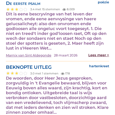
De eerste psalm
poëzie
3.4 met 15 stemmen
8.009
Dit is eene bescryvinge van het leven der
vromen, ende eene aenvvysinge van haere
gelucsalicheyt: also den onvromen ende
godloosen alle ongeluc vvort toegeseyt. 1. Die
niet en treed't inder god'loosen raet, Oft op den
wech der sondaers niet en staet Noch op den
stoel der spotters is geseten, 2. Maer heeft zijn
lust in s'Heeren Wet…
Lees meer >
Marnix van Sint Aldegonde
28 maart 2026
BEKNOPTE UITLEG
hartenkreet
3.0 met 1 stemmen
178
De woorden, door Heer Jezus gesproken,
zorgvuldig in 't Evangelie bewaard, blijven voor
Eeuwig boven alles waard, zijn krachtig, kort en
bondig ontloken. Uitgebreide taal is wijs
verbroken door vastbesloten, doorzichtige aard
van een vredelievend, toch vlijmscherp zwaard,
dat met ieders denken en zien wil stroken. Klare
zinnen zonder omhaal…