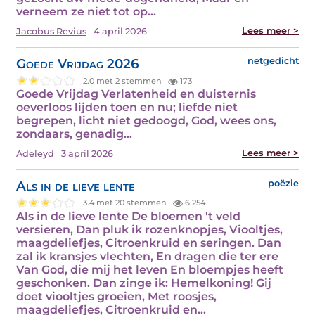
verneem ze niet tot op…
Lees meer >
Jacobus Revius
4 april 2026
Goede Vrijdag 2026
netgedicht
2.0 met 2 stemmen
173
Goede Vrijdag Verlatenheid en duisternis
oeverloos lijden toen en nu; liefde niet
begrepen, licht niet gedoogd, God, wees ons,
zondaars, genadig…
Lees meer >
Adeleyd
3 april 2026
Als in de lieve lente
poëzie
3.4 met 20 stemmen
6.254
Als in de lieve lente De bloemen 't veld
versieren, Dan pluk ik rozenknopjes, Viooltjes,
maagdeliefjes, Citroenkruid en seringen. Dan
zal ik kransjes vlechten, En dragen die ter ere
Van God, die mij het leven En bloempjes heeft
geschonken. Dan zinge ik: Hemelkoning! Gij
doet viooltjes groeien, Met roosjes,
maagdeliefjes, Citroenkruid en…