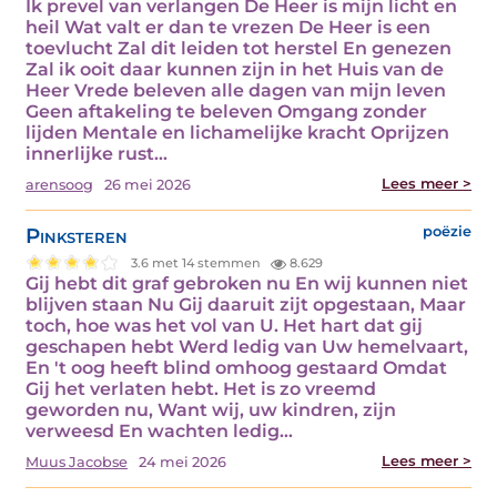
Ik prevel van verlangen De Heer is mijn licht en
heil Wat valt er dan te vrezen De Heer is een
toevlucht Zal dit leiden tot herstel En genezen
Zal ik ooit daar kunnen zijn in het Huis van de
Heer Vrede beleven alle dagen van mijn leven
Geen aftakeling te beleven Omgang zonder
lijden Mentale en lichamelijke kracht Oprijzen
innerlijke rust…
Lees meer >
arensoog
26 mei 2026
Pinksteren
poëzie
3.6 met 14 stemmen
8.629
Gij hebt dit graf gebroken nu En wij kunnen niet
blijven staan Nu Gij daaruit zijt opgestaan, Maar
toch, hoe was het vol van U. Het hart dat gij
geschapen hebt Werd ledig van Uw hemelvaart,
En 't oog heeft blind omhoog gestaard Omdat
Gij het verlaten hebt. Het is zo vreemd
geworden nu, Want wij, uw kindren, zijn
verweesd En wachten ledig…
Lees meer >
Muus Jacobse
24 mei 2026