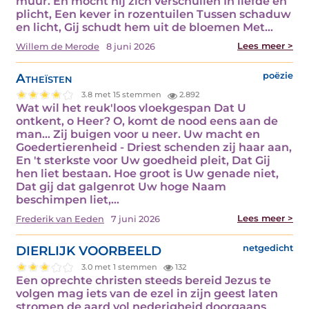
muur. En mocht hij zich verschuilen In liefde en
plicht, Een kever in rozentuilen Tussen schaduw
en licht, Gij schudt hem uit de bloemen Met…
Lees meer >
Willem de Merode
8 juni 2026
Atheïsten
poëzie
3.8 met 15 stemmen
2.892
Wat wil het reuk'loos vloekgespan Dat U
ontkent, o Heer? O, komt de nood eens aan de
man... Zij buigen voor u neer. Uw macht en
Goedertierenheid - Driest schenden zij haar aan,
En 't sterkste voor Uw goedheid pleit, Dat Gij
hen liet bestaan. Hoe groot is Uw genade niet,
Dat gij dat galgenrot Uw hoge Naam
beschimpen liet,…
Lees meer >
Frederik van Eeden
7 juni 2026
DIERLIJK VOORBEELD
netgedicht
3.0 met 1 stemmen
132
Een oprechte christen steeds bereid Jezus te
volgen mag iets van de ezel in zijn geest laten
stromen de aard vol nederigheid doorgaans