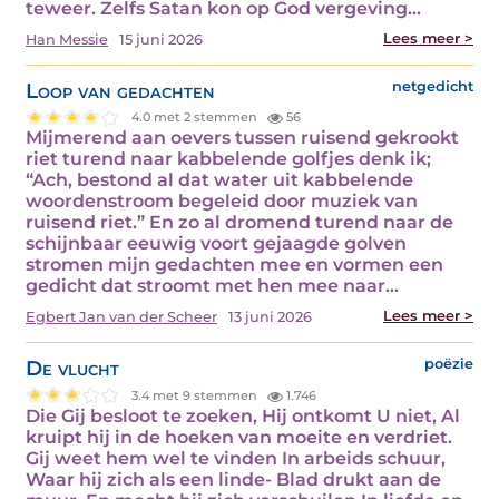
teweer. Zelfs Satan kon op God vergeving…
Lees meer >
Han Messie
15 juni 2026
Loop van gedachten
netgedicht
4.0 met 2 stemmen
56
Mijmerend aan oevers tussen ruisend gekrookt
riet turend naar kabbelende golfjes denk ik;
“Ach, bestond al dat water uit kabbelende
woordenstroom begeleid door muziek van
ruisend riet.” En zo al dromend turend naar de
schijnbaar eeuwig voort gejaagde golven
stromen mijn gedachten mee en vormen een
gedicht dat stroomt met hen mee naar…
Lees meer >
Egbert Jan van der Scheer
13 juni 2026
De vlucht
poëzie
3.4 met 9 stemmen
1.746
Die Gij besloot te zoeken, Hij ontkomt U niet, Al
kruipt hij in de hoeken van moeite en verdriet.
Gij weet hem wel te vinden In arbeids schuur,
Waar hij zich als een linde- Blad drukt aan de