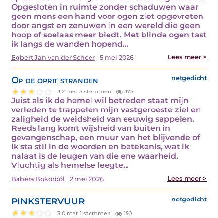
Opgesloten in ruimte zonder schaduwen waar
geen mens een hand voor ogen ziet opgevreten
door angst en zenuwen in een wereld die geen
hoop of soelaas meer biedt. Met blinde ogen tast
ik langs de wanden hopend…
Lees meer >
Egbert Jan van der Scheer
5 mei 2026
Op de oprit stranden
netgedicht
3.2 met 5 stemmen
375
Juist als ik de hemel wil betreden staat mijn
verleden te trappelen mijn vastgeroeste ziel en
zaligheid de weidsheid van eeuwig sappelen.
Reeds lang komt wijsheid van buiten in
gevangenschap, een muur van het blijvende of
ik sta stil in de woorden en betekenis, wat ik
nalaat is de leugen van die ene waarheid.
Vluchtig als hemelse leegte…
Lees meer >
Babéra Bokorból
2 mei 2026
PINKSTERVUUR
netgedicht
3.0 met 1 stemmen
150