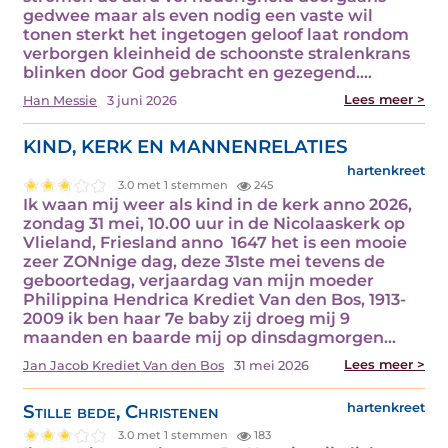
gedwee maar als even nodig een vaste wil
tonen sterkt het ingetogen geloof laat rondom
verborgen kleinheid de schoonste stralenkrans
blinken door God gebracht en gezegend.…
Lees meer >
Han Messie
3 juni 2026
KIND, KERK EN MANNENRELATIES
hartenkreet
3.0 met 1 stemmen
245
Ik waan mij weer als kind in de kerk anno 2026,
zondag 31 mei, 10.00 uur in de Nicolaaskerk op
Vlieland, Friesland anno 1647 het is een mooie
zeer ZONnige dag, deze 31ste mei tevens de
geboortedag, verjaardag van mijn moeder
Philippina Hendrica Krediet Van den Bos, 1913-
2009 ik ben haar 7e baby zij droeg mij 9
maanden en baarde mij op dinsdagmorgen…
Lees meer >
Jan Jacob Krediet Van den Bos
31 mei 2026
Stille bede, Christenen
hartenkreet
3.0 met 1 stemmen
183