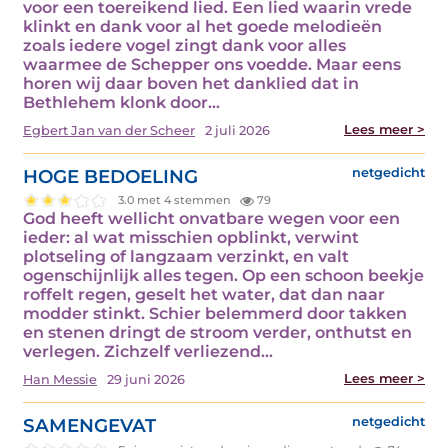
voor een toereikend lied. Een lied waarin vrede
klinkt en dank voor al het goede melodieën
zoals iedere vogel zingt dank voor alles
waarmee de Schepper ons voedde. Maar eens
horen wij daar boven het danklied dat in
Bethlehem klonk door…
Lees meer >
Egbert Jan van der Scheer
2 juli 2026
HOGE BEDOELING
netgedicht
3.0 met 4 stemmen
79
God heeft wellicht onvatbare wegen voor een
ieder: al wat misschien opblinkt, verwint
plotseling of langzaam verzinkt, en valt
ogenschijnlijk alles tegen. Op een schoon beekje
roffelt regen, geselt het water, dat dan naar
modder stinkt. Schier belemmerd door takken
en stenen dringt de stroom verder, onthutst en
verlegen. Zichzelf verliezend…
Lees meer >
Han Messie
29 juni 2026
SAMENGEVAT
netgedicht