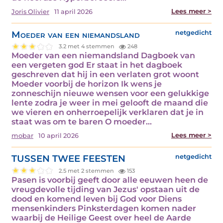
Lees meer >
Joris Olivier
11 april 2026
Moeder van een niemandsland
netgedicht
3.2 met 4 stemmen
248
Moeder van een niemandsland Dagboek van
een vergeten god Er staat in het dagboek
geschreven dat hij in een verlaten grot woont
Moeder voorbij de horizon Ik wens je
zonneschijn nieuwe wensen voor een gelukkige
lente zodra je weer in mei gelooft de maand die
we vieren en onherroepelijk verklaren dat je in
staat was om te baren O moeder…
Lees meer >
mobar
10 april 2026
TUSSEN TWEE FEESTEN
netgedicht
2.5 met 2 stemmen
153
Pasen is voorbij geeft door alle eeuwen heen de
vreugdevolle tijding van Jezus' opstaan uit de
dood en komend leven bij God voor Diens
mensenkinders Pinksterdagen komen nader
waarbij de Heilige Geest over heel de Aarde