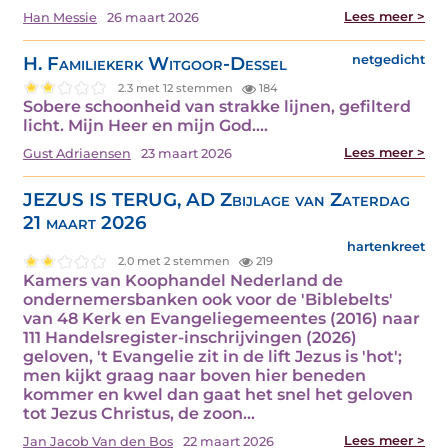
Lees meer >
Han Messie
26 maart 2026
H. Familiekerk Witgoor-Dessel
netgedicht
2.3 met 12 stemmen
184
Sobere schoonheid van strakke lijnen, gefilterd
licht. Mijn Heer en mijn God.…
Lees meer >
Gust Adriaensen
23 maart 2026
JEZUS IS TERUG, AD Zbijlage van Zaterdag
21 maart 2026
hartenkreet
2.0 met 2 stemmen
219
Kamers van Koophandel Nederland de
ondernemersbanken ook voor de 'Biblebelts'
van 48 Kerk en Evangeliegemeentes (2016) naar
111 Handelsregister-inschrijvingen (2026)
geloven, 't Evangelie zit in de lift Jezus is 'hot';
men kijkt graag naar boven hier beneden
kommer en kwel dan gaat het snel het geloven
tot Jezus Christus, de zoon…
Lees meer >
Jan Jacob Van den Bos
22 maart 2026