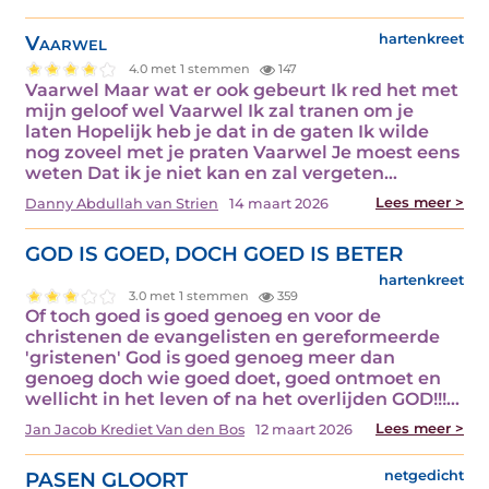
Vaarwel
hartenkreet
4.0 met 1 stemmen
147
Vaarwel Maar wat er ook gebeurt Ik red het met
mijn geloof wel Vaarwel Ik zal tranen om je
laten Hopelijk heb je dat in de gaten Ik wilde
nog zoveel met je praten Vaarwel Je moest eens
weten Dat ik je niet kan en zal vergeten…
Lees meer >
Danny Abdullah van Strien
14 maart 2026
GOD IS GOED, DOCH GOED IS BETER
hartenkreet
3.0 met 1 stemmen
359
Of toch goed is goed genoeg en voor de
christenen de evangelisten en gereformeerde
'gristenen' God is goed genoeg meer dan
genoeg doch wie goed doet, goed ontmoet en
wellicht in het leven of na het overlijden GOD!!!…
Lees meer >
Jan Jacob Krediet Van den Bos
12 maart 2026
PASEN GLOORT
netgedicht