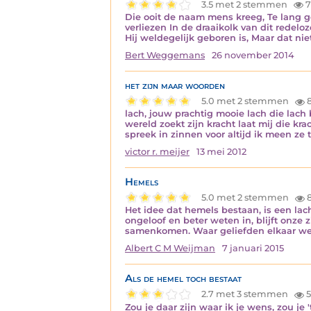
3.5 met 2 stemmen
7
Die ooit de naam mens kreeg, Te lang g
verliezen In de draaikolk van dit rede
Hij weldegelijk geboren is, Maar dat ni
Bert Weggemans
26 november 2014
het zijn maar woorden
5.0 met 2 stemmen
8
lach, jouw prachtig mooie lach die lach
wereld zoekt zijn kracht laat mij die kr
spreek in zinnen voor altijd ik meen ze t
victor r. meijer
13 mei 2012
Hemels
5.0 met 2 stemmen
8
Het idee dat hemels bestaan, is een la
ongeloof en beter weten in, blijft onze
samenkomen. Waar geliefden elkaar we
Albert C M Weijman
7 januari 2015
Als de hemel toch bestaat
2.7 met 3 stemmen
5
Zou je daar zijn waar ik je wens, zou je 