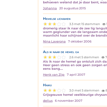
behoeven wetend dat je daar bent, waar ru
Johanna
20 augustus 2015
Hemelse lichamen
3.3 met 15 stemmen
dromerig staar ik naar de zee lig langui
warm geglunder van de langzaam onderg
maanlicht haar schijnsel over de brand
Nina Laverona
7 oktober 2006
Als ik naar de hemel ga
2.6 met 5 stemmen
7
Als ik naar de hemel ga ontsluit zich d
Heer geen stress en ook geen zorgen en
eens bang.…
Henk van Zijp
7 april 2007
Haiku
3.0 met 5 stemmen
8
Grijsgrauwe hemel veelkleurige chrysa
delius
6 november 2007