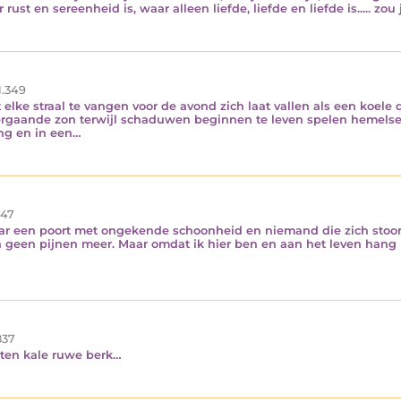
st en sereenheid is, waar alleen liefde, liefde en liefde is..... zou 
1.349
t elke straal te vangen voor de avond zich laat vallen als een koele
aande zon terwijl schaduwen beginnen te leven spelen hemelse li
ing en in een…
47
aar een poort met ongekende schoonheid en niemand die zich stoort.
 geen pijnen meer. Maar omdat ik hier ben en aan het leven hang h
37
nten kale ruwe berk…