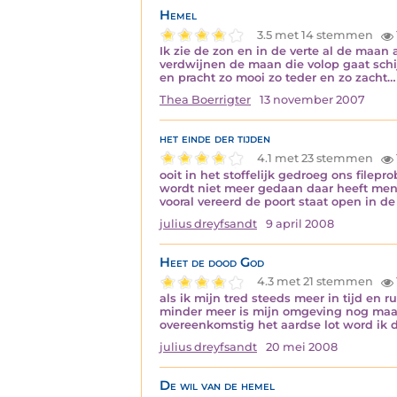
Hemel
3.5 met 14 stemmen
Ik zie de zon en in de verte al de maan
verdwijnen de maan die volop gaat schi
en pracht zo mooi zo teder en zo zacht…
Thea Boerrigter
13 november 2007
het einde der tijden
4.1 met 23 stemmen
ooit in het stoffelijk gedroeg ons file
wordt niet meer gedaan daar heeft men t
vooral vereerd de poort staat open in d
julius dreyfsandt
9 april 2008
Heet de dood God
4.3 met 21 stemmen
als ik mijn tred steeds meer in tijd en
minder meer is mijn omgeving nog maar
overeenkomstig het aardse lot word ik
julius dreyfsandt
20 mei 2008
De wil van de hemel