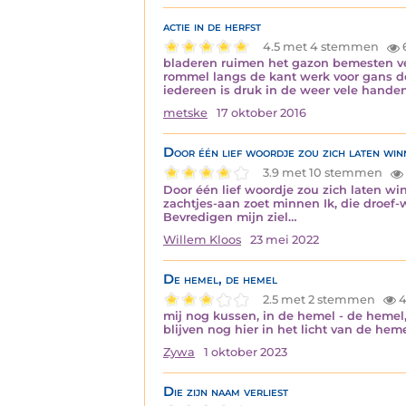
actie in de herfst
4.5 met 4 stemmen
bladeren ruimen het gazon bemesten ver
rommel langs de kant werk voor gans de
iedereen is druk in de weer vele hand
metske
17 oktober 2016
Door één lief woordje zou zich laten win
3.9 met 10 stemmen
Door één lief woordje zou zich laten wi
zachtjes-aan zoet minnen Ik, die droef
Bevredigen mijn ziel…
Willem Kloos
23 mei 2022
De hemel, de hemel
2.5 met 2 stemmen
4
mij nog kussen, in de hemel - de hemel,
blijven nog hier in het licht van de he
Zywa
1 oktober 2023
Die zijn naam verliest