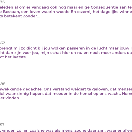
76
eleden al om er Vandaag ook nog maar enige Consequentie aan te 
loze Bestaan, een leven waarin woede En razernij het dagelijks wi
ets betekent Zonder…
62
 brengt mij zo dicht bij jou wolken passeren in de lucht maar jouw
acht dan zijn voor jou, mijn schat hier en nu en nooit meer anders d
ot het laatste…
88
chwekkende gedachte. Ons verstand weigert te geloven, dat mensen
 ziel waanzinnig hopen, dat moeder in de hemel op ons wacht. Heme
er vinden.…
57
't vinden zo fijn zoals je was als mens, zou je daar zijn, waar engl