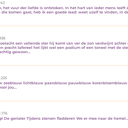
42
 het vuur der liefde is ontstoken. In het hart van ieder mens leeft
ijd die komen gaat, heb ik een goede raad: weet uzelf te vinden, i
936
toelacht een vallende ster hij komt van ver de zon verdwijnt achte
n pracht tafereel het lijkt wel een podium of een toneel met de st
prachtig gewoon…
.225
 zeeblauw lichtblauw paarsblauw pauwblauw korenbloemblauw s
voor jou…
1.176
gt De geriater Tijdens sterven fladderen We er mee naar de hemel