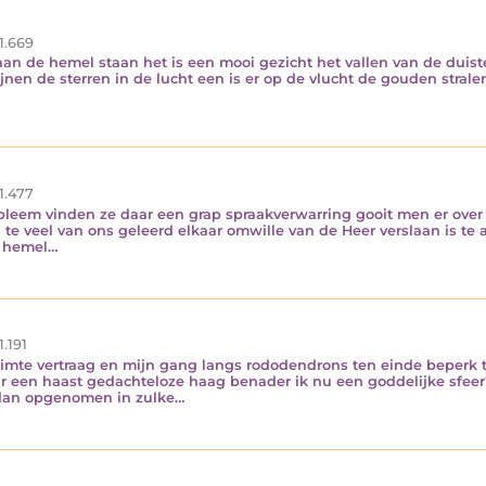
1.669
 aan de hemel staan het is een mooi gezicht het vallen van de duis
jnen de sterren in de lucht een is er op de vlucht de gouden stral
1.477
probleem vinden ze daar een grap spraakverwarring gooit men er ove
e veel van ons geleerd elkaar omwille van de Heer verslaan is te 
e hemel…
1.191
 ruimte vertraag en mijn gang langs rododendrons ten einde beperk
 een haast gedachteloze haag benader ik nu een goddelijke sfeer
 dan opgenomen in zulke…