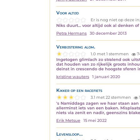
Voor altijd
Er is nog niet op deze 
Niks duurt... voor altijd ook al denken of
Petra Hermans
30 december 2013
Verbijstering alom.
1.0 met 1 stemmen
7
Ingetogen glimlach zo stralend ook uits
dat houden van zo rijkelijk groots inho
deinst in crescendo de hoogste sferen 
kristine wauters
1 januari 2020
Kikker op een racefiets
3.1 met 22 stemmen
's Namiddags zagen we haar staan aan d
allerminst iets van een baken. Misplaats
niets via zenit en nadir, geenszins blak
Erik Metsue
15 mei 2022
Levensloop...