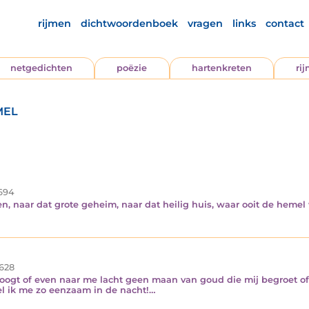
rijmen
dichtwoordenboek
vragen
links
contact
netgedichten
poëzie
hartenkreten
ri
mel
694
men, naar dat grote geheim, naar dat heilig huis, waar ooit de hem
628
oogt of even naar me lacht geen maan van goud die mij begroet of
el ik me zo eenzaam in de nacht!…