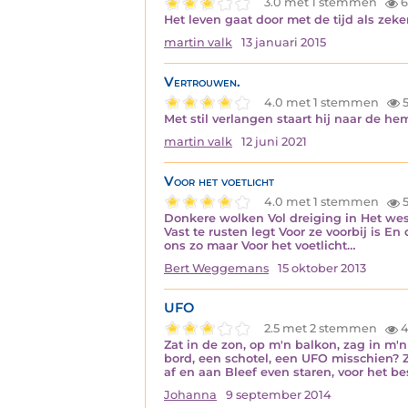
3.0 met 1 stemmen
6
Het leven gaat door met de tijd als zek
martin valk
13 januari 2015
Vertrouwen.
4.0 met 1 stemmen
5
Met stil verlangen staart hij naar de he
martin valk
12 juni 2021
Voor het voetlicht
4.0 met 1 stemmen
5
Donkere wolken Vol dreiging in Het west
Vast te rusten legt Voor ze voorbij is 
ons zo maar Voor het voetlicht…
Bert Weggemans
15 oktober 2013
UFO
2.5 met 2 stemmen
4
Zat in de zon, op m'n balkon, zag in m
bord, een schotel, een UFO misschien? Z
af en aan Bleef even staren, voor het be
Johanna
9 september 2014