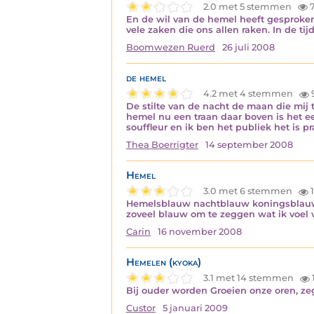
2.0 met 5 stemmen
7
En de wil van de hemel heeft gesproken,
vele zaken die ons allen raken. In de t
Boomwezen Ruerd
26 juli 2008
de hemel
4.2 met 4 stemmen
De stilte van de nacht de maan die mij 
hemel nu een traan daar boven is het ee
souffleur en ik ben het publiek het is 
Thea Boerrigter
14 september 2008
Hemel
3.0 met 6 stemmen
1
Hemelsblauw nachtblauw koningsblauw
zoveel blauw om te zeggen wat ik voel 
Carin
16 november 2008
Hemelen (kyoka)
3.1 met 14 stemmen
Bij ouder worden Groeien onze oren, ze
Custor
5 januari 2009