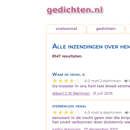
snelsonnet
gedichten
Alle inzendingen over he
8147 resultaten.
Waar de hemel is
4.0 met 2 stemmen
De trooster in ons hart laat bloed stro
Albert C M Weijman
21 juli 2016
sterrenloze hemel
4.0 met 4 stemmen
eenzaam in de nacht geen ster die knip
het zwart verbannen door duisternis vo
jonhy donovan
27 december 2017