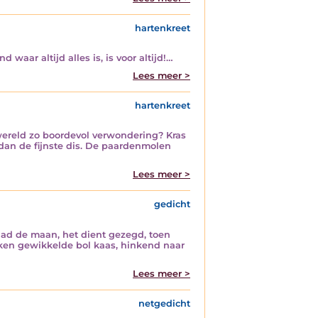
hartenkreet
 waar altijd alles is, is voor altijd!…
Lees meer >
hartenkreet
 wereld zo boordevol verwondering? Kras
 dan de fijnste dis. De paardenmolen
Lees meer >
gedicht
had de maan, het dient gezegd, toen
laken gewikkelde bol kaas, hinkend naar
Lees meer >
netgedicht