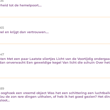
36
erheid tot de hemelpoort.…
65
mel en krijgt dan vertrouwen.…
47
en Met een paar Laatste sliertjes Licht van de Voortijdig onderga
En dan onverwacht Een geweldige kegel Van licht die schuin Over het
89
'n ooghoek een vreemd object Was het een schittering een luchtball
ou de zon rare dingen uithalen, of heb ik het goed gezien? Het ding
sloot…