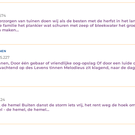
674
zorgen van tuinen doen wij als de besten met de herfst in het land
 familie het plankier wat schuren met zeep of bleekwater het gro
en maken…
nen
5.227
nnen, Door één gebaar of vriendlijke oog-opslag Of door een luide o
-wachtend op des Levens tinnen Melodieus zit klagend, naar de da
24
 de hemel Buiten danst de storm iets vrij, het rent weg de hoek o
mel - de hemel, de hemel…