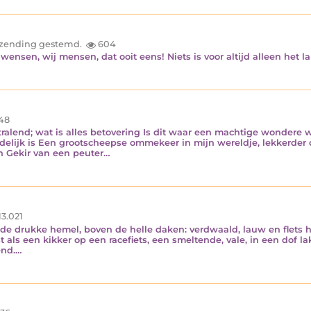
inzending gestemd.
604
 wensen, wij mensen, dat ooit eens! Niets is voor altijd alleen het land
48
tralend; wat is alles betovering Is dit waar een machtige wondere
udelijk is Een grootscheepse ommekeer in mijn wereldje, lekkerder
in Gekir van een peuter…
13.021
e drukke hemel, boven de helle daken: verdwaald, lauw en flets 
t als een kikker op een racefiets, een smeltende, vale, in een dof 
end.…