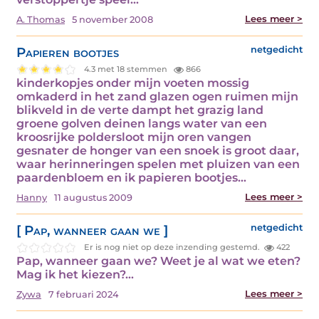
Lees meer >
A. Thomas
5 november 2008
Papieren bootjes
netgedicht
4.3 met 18 stemmen
866
kinderkopjes onder mijn voeten mossig
omkaderd in het zand glazen ogen ruimen mijn
blikveld in de verte dampt het grazig land
groene golven deinen langs water van een
kroosrijke poldersloot mijn oren vangen
gesnater de honger van een snoek is groot daar,
waar herinneringen spelen met pluizen van een
paardenbloem en ik papieren bootjes…
Lees meer >
Hanny
11 augustus 2009
[ Pap, wanneer gaan we ]
netgedicht
Er is nog niet op deze inzending gestemd.
422
Pap, wanneer gaan we? Weet je al wat we eten?
Mag ik het kiezen?…
Lees meer >
Zywa
7 februari 2024