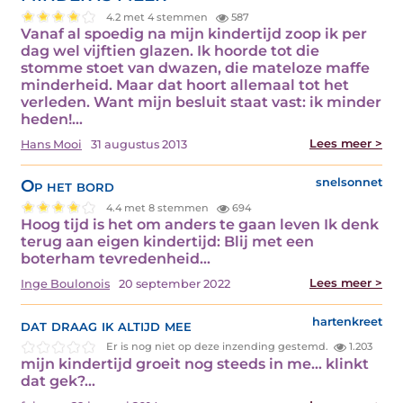
4.2 met 4 stemmen
587
Vanaf al spoedig na mijn kindertijd zoop ik per
dag wel vijftien glazen. Ik hoorde tot die
stomme stoet van dwazen, die mateloze maffe
minderheid. Maar dat hoort allemaal tot het
verleden. Want mijn besluit staat vast: ik minder
heden!…
Lees meer >
Hans Mooi
31 augustus 2013
Op het bord
snelsonnet
4.4 met 8 stemmen
694
Hoog tijd is het om anders te gaan leven Ik denk
terug aan eigen kindertijd: Blij met een
boterham tevredenheid…
Lees meer >
Inge Boulonois
20 september 2022
dat draag ik altijd mee
hartenkreet
Er is nog niet op deze inzending gestemd.
1.203
mijn kindertijd groeit nog steeds in me… klinkt
dat gek?…