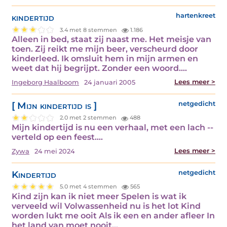
kindertijd
hartenkreet
3.4 met 8 stemmen
1.186
Alleen in bed, staat zij naast me. Het meisje van
toen. Zij reikt me mijn beer, verscheurd door
kinderleed. Ik omsluit hem in mijn armen en
weet dat hij begrijpt. Zonder een woord.…
Lees meer >
Ingeborg Haalboom
24 januari 2005
[ Mijn kindertijd is ]
netgedicht
2.0 met 2 stemmen
488
Mijn kindertijd is nu een verhaal, met een lach --
verteld op een feest.…
Lees meer >
Zywa
24 mei 2024
Kindertijd
netgedicht
5.0 met 4 stemmen
565
Kind zijn kan ik niet meer Spelen is wat ik
verveeld wil Volwassenheid nu is het lot Kind
worden lukt me ooit Als ik een en ander afleer In
het land van moet nooit…