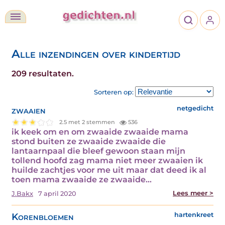
Alle inzendingen over kindertijd
209 resultaten.
Sorteren op:
zwaaien
netgedicht
2.5 met 2 stemmen
536
ik keek om en om zwaaide zwaaide mama
stond buiten ze zwaaide zwaaide die
lantaarnpaal die bleef gewoon staan mijn
tollend hoofd zag mama niet meer zwaaien ik
huilde zachtjes voor me uit maar dat deed ik al
toen mama zwaaide ze zwaaide…
Lees meer >
J.Bakx
7 april 2020
Korenbloemen
hartenkreet