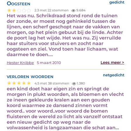
Oogsteen
gedicht
2.3 met 22 stemmen
9.684
Het was nu. Schrikdraad stond rond de tuinen
der zonde, er moest nog gehinkeld tussen de
lijnen, een scherf geschopt naar de vakken van
morgen, op het plein gebuut bij de linde. Achter
de poort lag het wijde. Het was nu. Zij verruilde
haar stuiters voor stuivers en zocht naar
oogsteen en ziel. Vond toen haar lichaam, wat
daarmee te doen.…
Lees meer >
Hester Knibbe
5 maart 2010
verloren woorden
netgedicht
4.5 met 38 stemmen
1.380
een kind doet haar eigen zin en springt de
morgen in plukt woorden, als bloemen en vlecht
ze ineen gekleurde kralen aan een gouden
koord waarmee ze dansend zinnen vormt
woord.. voor woord..voor woord de bomen
fluisteren de wereld zo licht als vanzelf ontstaat
een nieuw gedicht op weg naar de
volwassenheid is langzaamaan die schat aan…