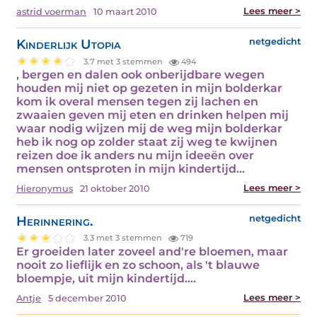
Lees meer >
astrid voerman
10 maart 2010
Kinderlijk Utopia
netgedicht
3.7 met 3 stemmen
494
, bergen en dalen ook onberijdbare wegen
houden mij niet op gezeten in mijn bolderkar
kom ik overal mensen tegen zij lachen en
zwaaien geven mij eten en drinken helpen mij
waar nodig wijzen mij de weg mijn bolderkar
heb ik nog op zolder staat zij weg te kwijnen
reizen doe ik anders nu mijn ideeën over
mensen ontsproten in mijn kindertijd…
Lees meer >
Hieronymus
21 oktober 2010
Herinnering.
netgedicht
3.3 met 3 stemmen
719
Er groeiden later zoveel and're bloemen, maar
nooit zo lieflijk en zo schoon, als 't blauwe
bloempje, uit mijn kindertijd.…
Lees meer >
Antje
5 december 2010