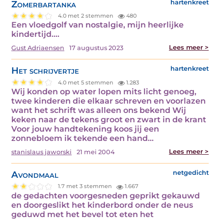
Zomerbartanka
hartenkreet
4.0 met 2 stemmen
480
Een vloedgolf van nostalgie, mijn heerlijke
kindertijd.…
Lees meer >
Gust Adriaensen
17 augustus 2023
Het schrijvertje
hartenkreet
4.0 met 5 stemmen
1.283
Wij konden op water lopen mits licht genoeg,
twee kinderen die elkaar schreven en voorlazen
want het schrift was alleen ons bekend Wij
keken naar de tekens groot en zwart in de krant
Voor jouw handtekening koos jij een
zonnebloem ik tekende een hand…
Lees meer >
stanislaus jaworski
21 mei 2004
Avondmaal
netgedicht
1.7 met 3 stemmen
1.667
de gedachten voorgesneden geprikt gekauwd
en doorgeslikt het kinderbord onder de neus
geduwd met het bevel tot eten het