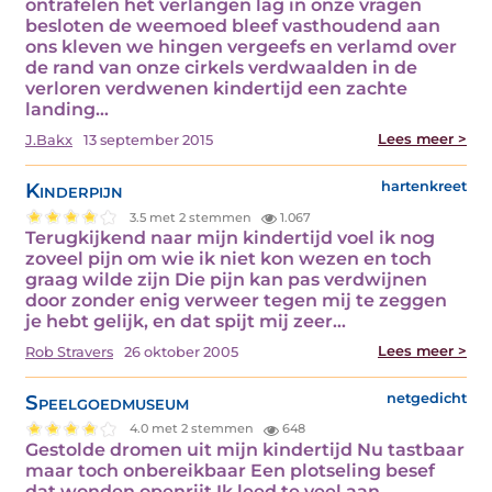
ontrafelen het verlangen lag in onze vragen
besloten de weemoed bleef vasthoudend aan
ons kleven we hingen vergeefs en verlamd over
de rand van onze cirkels verdwaalden in de
verloren verdwenen kindertijd een zachte
landing…
Lees meer >
J.Bakx
13 september 2015
Kinderpijn
hartenkreet
3.5 met 2 stemmen
1.067
Terugkijkend naar mijn kindertijd voel ik nog
zoveel pijn om wie ik niet kon wezen en toch
graag wilde zijn Die pijn kan pas verdwijnen
door zonder enig verweer tegen mij te zeggen
je hebt gelijk, en dat spijt mij zeer…
Lees meer >
Rob Stravers
26 oktober 2005
Speelgoedmuseum
netgedicht
4.0 met 2 stemmen
648
Gestolde dromen uit mijn kindertijd Nu tastbaar
maar toch onbereikbaar Een plotseling besef
dat wonden openrijt Ik leed te veel aan