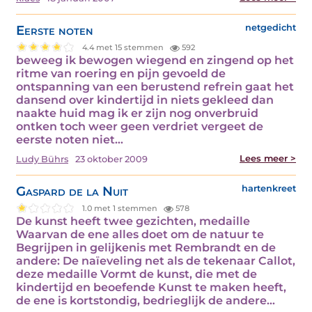
Eerste noten
netgedicht
4.4 met 15 stemmen
592
beweeg ik bewogen wiegend en zingend op het
ritme van roering en pijn gevoeld de
ontspanning van een berustend refrein gaat het
dansend over kindertijd in niets gekleed dan
naakte huid mag ik er zijn nog onverbruid
ontken toch weer geen verdriet vergeet de
eerste noten niet…
Lees meer >
Ludy Bührs
23 oktober 2009
Gaspard de la Nuit
hartenkreet
1.0 met 1 stemmen
578
De kunst heeft twee gezichten, medaille
Waarvan de ene alles doet om de natuur te
Begrijpen in gelijkenis met Rembrandt en de
andere: De naïeveling net als de tekenaar Callot,
deze medaille Vormt de kunst, die met de
kindertijd en beoefende Kunst te maken heeft,
de ene is kortstondig, bedrieglijk de andere…