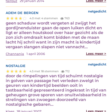
Lees meer >
fairouz
29 januari 2014
adem de bergen
netgedicht
4.0 met 4 stemmen
763
geen schaduw wordt vergeten al zwijgt het
gordijnenduister gaan de open luiken dicht en
ligt er alleen houtskool over haar gezicht als de
zon zich omdraait komt bidden met de maan
lacht hij schril want in zijn macht is kindertijd
vergaan slangen slapen niet vannacht…
Lees meer >
Channanja
1 april 2006
nostalgie
netgedicht
4.5 met 18 stemmen
712
door de rimpelingen van tijd schuimt nostalgie
in golven van passage het verleden zwelgt in
geuren van kindertijd beelden ooit in
tastbaarheid gepresenteerd ingekrast in tijd van
geheugen grove sporen van onuitwisbaarheid in
strelingen van zwoegen doorzeefd van
nostalgische gebaren…
Lees meer >
klaes
18 januari 2007