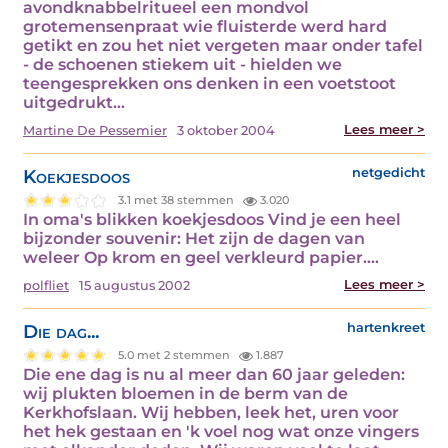
avondknabbelritueel een mondvol
grotemensenpraat wie fluisterde werd hard
getikt en zou het niet vergeten maar onder tafel
- de schoenen stiekem uit - hielden we
teengesprekken ons denken in een voetstoot
uitgedrukt…
Lees meer >
Martine De Pessemier
3 oktober 2004
Koekjesdoos
netgedicht
3.1 met 38 stemmen
3.020
In oma's blikken koekjesdoos Vind je een heel
bijzonder souvenir: Het zijn de dagen van
weleer Op krom en geel verkleurd papier.…
Lees meer >
polfliet
15 augustus 2002
Die dag...
hartenkreet
5.0 met 2 stemmen
1.887
Die ene dag is nu al meer dan 60 jaar geleden:
wij plukten bloemen in de berm van de
Kerkhofslaan. Wij hebben, leek het, uren voor
het hek gestaan en 'k voel nog wat onze vingers