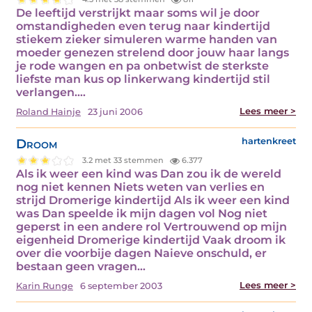
De leeftijd verstrijkt maar soms wil je door
omstandigheden even terug naar kindertijd
stiekem zieker simuleren warme handen van
moeder genezen strelend door jouw haar langs
je rode wangen en pa onbetwist de sterkste
liefste man kus op linkerwang kindertijd stil
verlangen.…
Lees meer >
Roland Hainje
23 juni 2006
Droom
hartenkreet
3.2 met 33 stemmen
6.377
Als ik weer een kind was Dan zou ik de wereld
nog niet kennen Niets weten van verlies en
strijd Dromerige kindertijd Als ik weer een kind
was Dan speelde ik mijn dagen vol Nog niet
geperst in een andere rol Vertrouwend op mijn
eigenheid Dromerige kindertijd Vaak droom ik
over die voorbije dagen Naieve onschuld, er
bestaan geen vragen…
Lees meer >
Karin Runge
6 september 2003