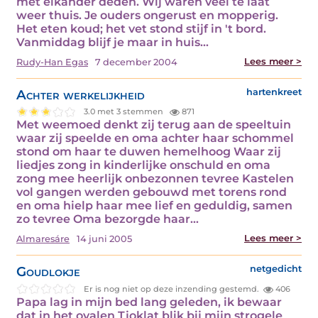
met elkander deden. Wij waren veel te laat
weer thuis. Je ouders ongerust en mopperig.
Het eten koud; het vet stond stijf in 't bord.
Vanmiddag blijf je maar in huis…
Lees meer >
Rudy-Han Egas
7 december 2004
Achter werkelijkheid
hartenkreet
3.0 met 3 stemmen
871
Met weemoed denkt zij terug aan de speeltuin
waar zij speelde en oma achter haar schommel
stond om haar te duwen hemelhoog Waar zij
liedjes zong in kinderlijke onschuld en oma
zong mee heerlijk onbezonnen tevree Kastelen
vol gangen werden gebouwd met torens rond
en oma hielp haar mee lief en geduldig, samen
zo tevree Oma bezorgde haar…
Lees meer >
Almaresáre
14 juni 2005
Goudlokje
netgedicht
Er is nog niet op deze inzending gestemd.
406
Papa lag in mijn bed lang geleden, ik bewaar
dat in het ovalen Tjoklat blik bij mijn strogele