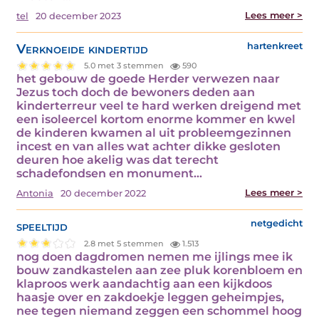
Lees meer >
tel
20 december 2023
Verknoeide kindertijd
hartenkreet
5.0 met 3 stemmen
590
het gebouw de goede Herder verwezen naar
Jezus toch doch de bewoners deden aan
kinderterreur veel te hard werken dreigend met
een isoleercel kortom enorme kommer en kwel
de kinderen kwamen al uit probleemgezinnen
incest en van alles wat achter dikke gesloten
deuren hoe akelig was dat terecht
schadefondsen en monument…
Lees meer >
Antonia
20 december 2022
speeltijd
netgedicht
2.8 met 5 stemmen
1.513
nog doen dagdromen nemen me ijlings mee ik
bouw zandkastelen aan zee pluk korenbloem en
klaproos werk aandachtig aan een kijkdoos
haasje over en zakdoekje leggen geheimpjes,
nee tegen niemand zeggen een schommel hoog