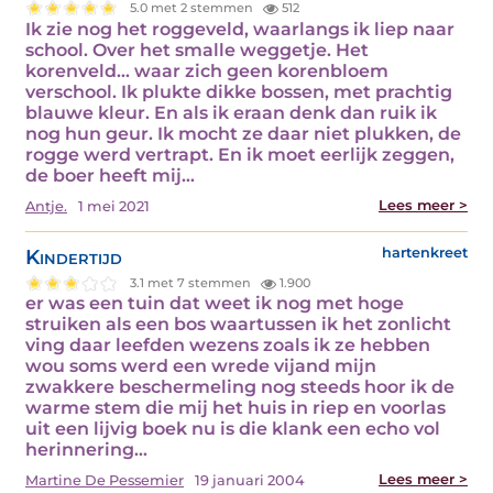
5.0 met 2 stemmen
512
Ik zie nog het roggeveld, waarlangs ik liep naar
school. Over het smalle weggetje. Het
korenveld... waar zich geen korenbloem
verschool. Ik plukte dikke bossen, met prachtig
blauwe kleur. En als ik eraan denk dan ruik ik
nog hun geur. Ik mocht ze daar niet plukken, de
rogge werd vertrapt. En ik moet eerlijk zeggen,
de boer heeft mij…
Lees meer >
Antje.
1 mei 2021
Kindertijd
hartenkreet
3.1 met 7 stemmen
1.900
er was een tuin dat weet ik nog met hoge
struiken als een bos waartussen ik het zonlicht
ving daar leefden wezens zoals ik ze hebben
wou soms werd een wrede vijand mijn
zwakkere beschermeling nog steeds hoor ik de
warme stem die mij het huis in riep en voorlas
uit een lijvig boek nu is die klank een echo vol
herinnering…
Lees meer >
Martine De Pessemier
19 januari 2004