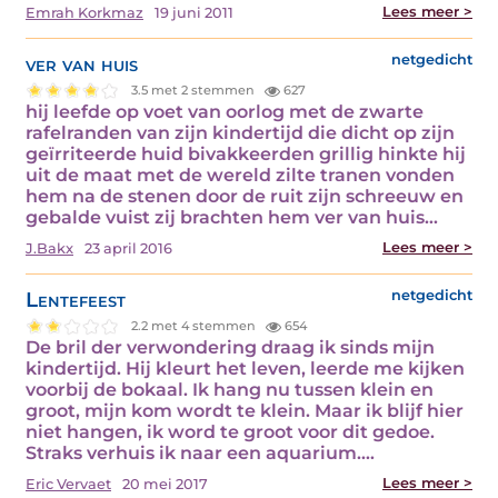
Lees meer >
Emrah Korkmaz
19 juni 2011
ver van huis
netgedicht
3.5 met 2 stemmen
627
hij leefde op voet van oorlog met de zwarte
rafelranden van zijn kindertijd die dicht op zijn
geïrriteerde huid bivakkeerden grillig hinkte hij
uit de maat met de wereld zilte tranen vonden
hem na de stenen door de ruit zijn schreeuw en
gebalde vuist zij brachten hem ver van huis…
Lees meer >
J.Bakx
23 april 2016
Lentefeest
netgedicht
2.2 met 4 stemmen
654
De bril der verwondering draag ik sinds mijn
kindertijd. Hij kleurt het leven, leerde me kijken
voorbij de bokaal. Ik hang nu tussen klein en
groot, mijn kom wordt te klein. Maar ik blijf hier
niet hangen, ik word te groot voor dit gedoe.
Straks verhuis ik naar een aquarium.…
Lees meer >
Eric Vervaet
20 mei 2017