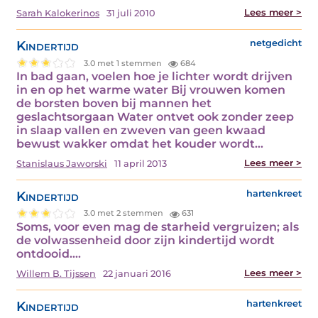
Lees meer >
Sarah Kalokerinos
31 juli 2010
Kindertijd
netgedicht
3.0 met 1 stemmen
684
In bad gaan, voelen hoe je lichter wordt drijven
in en op het warme water Bij vrouwen komen
de borsten boven bij mannen het
geslachtsorgaan Water ontvet ook zonder zeep
in slaap vallen en zweven van geen kwaad
bewust wakker omdat het kouder wordt…
Lees meer >
Stanislaus Jaworski
11 april 2013
Kindertijd
hartenkreet
3.0 met 2 stemmen
631
Soms, voor even mag de starheid vergruizen; als
de volwassenheid door zijn kindertijd wordt
ontdooid.…
Lees meer >
Willem B. Tijssen
22 januari 2016
Kindertijd
hartenkreet