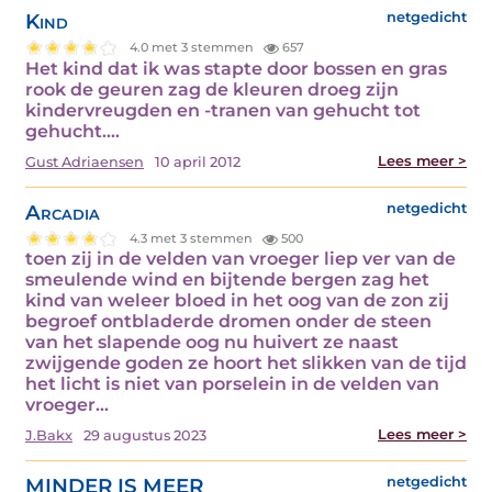
Kind
netgedicht
4.0 met 3 stemmen
657
Het kind dat ik was stapte door bossen en gras
rook de geuren zag de kleuren droeg zijn
kindervreugden en -tranen van gehucht tot
gehucht.…
Lees meer >
Gust Adriaensen
10 april 2012
Arcadia
netgedicht
4.3 met 3 stemmen
500
toen zij in de velden van vroeger liep ver van de
smeulende wind en bijtende bergen zag het
kind van weleer bloed in het oog van de zon zij
begroef ontbladerde dromen onder de steen
van het slapende oog nu huivert ze naast
zwijgende goden ze hoort het slikken van de tijd
het licht is niet van porselein in de velden van
vroeger…
Lees meer >
J.Bakx
29 augustus 2023
MINDER IS MEER
netgedicht