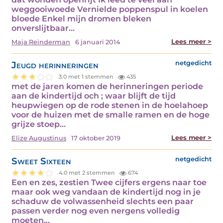
weggooiwoede Vernielde poppenspul in koelen
bloede Enkel mijn dromen bleken
onverslijtbaar…
Lees meer >
Maja Reinderman
6 januari 2014
Jeugd herinneringen
netgedicht
3.0 met 1 stemmen
435
met de jaren komen de herinneringen periode
aan de kindertijd och ; waar blijft de tijd
heupwiegen op de rode stenen in de hoelahoep
voor de huizen met de smalle ramen en de hoge
grijze stoep…
Lees meer >
Elize Augustinus
17 oktober 2019
Sweet Sixteen
netgedicht
4.0 met 2 stemmen
674
Een en zes, zestien Twee cijfers ergens naar toe
maar ook weg vandaan de kindertijd nog in je
schaduw de volwassenheid slechts een paar
passen verder nog even nergens volledig
moeten…