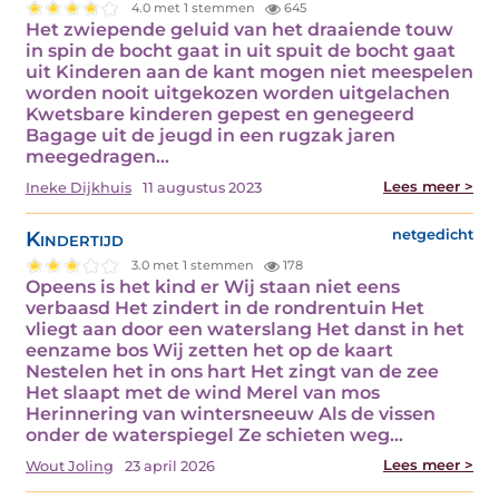
4.0 met 1 stemmen
645
Het zwiepende geluid van het draaiende touw
in spin de bocht gaat in uit spuit de bocht gaat
uit Kinderen aan de kant mogen niet meespelen
worden nooit uitgekozen worden uitgelachen
Kwetsbare kinderen gepest en genegeerd
Bagage uit de jeugd in een rugzak jaren
meegedragen…
Lees meer >
Ineke Dijkhuis
11 augustus 2023
Kindertijd
netgedicht
3.0 met 1 stemmen
178
Opeens is het kind er Wij staan niet eens
verbaasd Het zindert in de rondrentuin Het
vliegt aan door een waterslang Het danst in het
eenzame bos Wij zetten het op de kaart
Nestelen het in ons hart Het zingt van de zee
Het slaapt met de wind Merel van mos
Herinnering van wintersneeuw Als de vissen
onder de waterspiegel Ze schieten weg…
Lees meer >
Wout Joling
23 april 2026