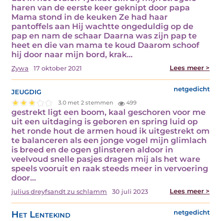
haren van de eerste keer geknipt door papa
Mama stond in de keuken Ze had haar
pantoffels aan Hij wachtte ongeduldig op de
pap en nam de schaar Daarna was zijn pap te
heet en die van mama te koud Daarom schoof
hij door naar mijn bord, krak…
Lees meer >
Zywa
17 oktober 2021
jeugdig
netgedicht
3.0 met 2 stemmen
499
gestrekt ligt een boom, kaal geschoren voor me
uit een uitdaging is geboren en spring luid op
het ronde hout de armen houd ik uitgestrekt om
te balanceren als een jonge vogel mijn glimlach
is breed en de ogen glinsteren aldoor in
veelvoud snelle pasjes dragen mij als het ware
speels vooruit en raak steeds meer in vervoering
door…
Lees meer >
julius dreyfsandt zu schlamm
30 juli 2023
Het Lentekind
netgedicht