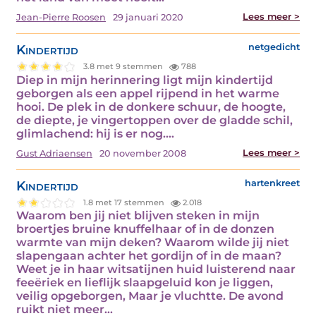
Lees meer >
Jean-Pierre Roosen
29 januari 2020
Kindertijd
netgedicht
3.8 met 9 stemmen
788
Diep in mijn herinnering ligt mijn kindertijd
geborgen als een appel rijpend in het warme
hooi. De plek in de donkere schuur, de hoogte,
de diepte, je vingertoppen over de gladde schil,
glimlachend: hij is er nog.…
Lees meer >
Gust Adriaensen
20 november 2008
Kindertijd
hartenkreet
1.8 met 17 stemmen
2.018
Waarom ben jij niet blijven steken in mijn
broertjes bruine knuffelhaar of in de donzen
warmte van mijn deken? Waarom wilde jij niet
slapengaan achter het gordijn of in de maan?
Weet je in haar witsatijnen huid luisterend naar
feeëriek en lieflijk slaapgeluid kon je liggen,
veilig opgeborgen, Maar je vluchtte. De avond
ruikt niet meer…