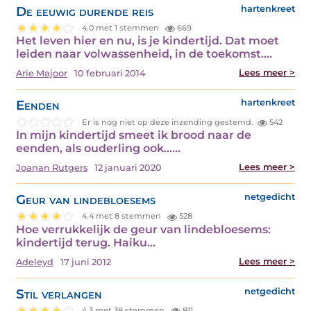
De eeuwig durende reis
hartenkreet
4.0 met 1 stemmen
669
Het leven hier en nu, is je kindertijd. Dat moet
leiden naar volwassenheid, in de toekomst.…
Lees meer >
Arie Majoor
10 februari 2014
Eenden
hartenkreet
Er is nog niet op deze inzending gestemd.
542
In mijn kindertijd smeet ik brood naar de
eenden, als ouderling ook...…
Lees meer >
Joanan Rutgers
12 januari 2020
Geur van lindebloesems
netgedicht
4.4 met 8 stemmen
528
Hoe verrukkelijk de geur van lindebloesems:
kindertijd terug. Haiku…
Lees meer >
Adeleyd
17 juni 2012
Stil verlangen
netgedicht
4.3 met 38 stemmen
811