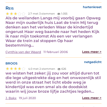
Reis
hartenkreet
2.7 met 3 stemmen
1.055
Als de weilanden Langs mij voorbij gaan Opweg
Naar mijn ouderlijk huis Laat de trein Mij terug
denken aan het verleden Waar de kindertijd
ongerust Haar weg baande naar het heden Kijk
ik naar mijn toekomst Als een ver verlangen
Waar de trein zal stoppen Op haar
bestemming…
Lees meer >
Cynthia van der Waard
11 februari 2006
broos
netgedicht
4.0 met 2 stemmen
626
we wisten het zeker: jij zou voor altijd duren tot
die lege uitgestrekte dag en het onwezenlijk stil
werd in onze straat het licht ebde weg je
kindertijd was even smal als de doodskist
waarin wij jouw broze lijfje zachtjes legden…
Lees meer >
J. Bakx
19 juli 2020