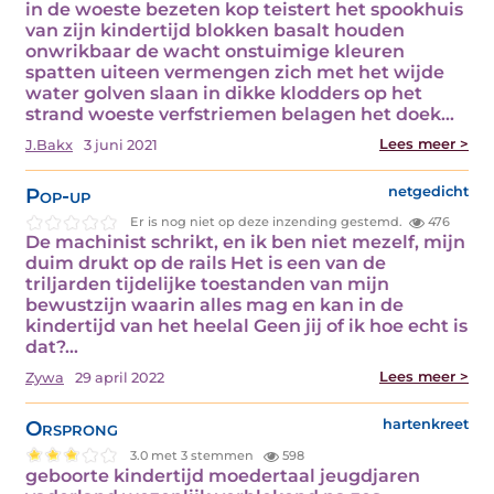
in de woeste bezeten kop teistert het spookhuis
van zijn kindertijd blokken basalt houden
onwrikbaar de wacht onstuimige kleuren
spatten uiteen vermengen zich met het wijde
water golven slaan in dikke klodders op het
strand woeste verfstriemen belagen het doek…
Lees meer >
J.Bakx
3 juni 2021
Pop-up
netgedicht
Er is nog niet op deze inzending gestemd.
476
De machinist schrikt, en ik ben niet mezelf, mijn
duim drukt op de rails Het is een van de
triljarden tijdelijke toestanden van mijn
bewustzijn waarin alles mag en kan in de
kindertijd van het heelal Geen jij of ik hoe echt is
dat?…
Lees meer >
Zywa
29 april 2022
Orsprong
hartenkreet
3.0 met 3 stemmen
598
geboorte kindertijd moedertaal jeugdjaren