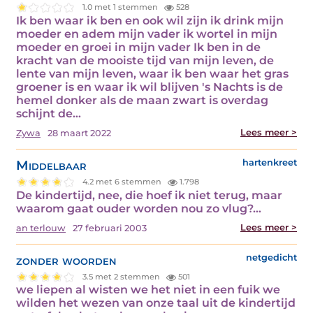
1.0 met 1 stemmen
528
Ik ben waar ik ben en ook wil zijn ik drink mijn
moeder en adem mijn vader ik wortel in mijn
moeder en groei in mijn vader Ik ben in de
kracht van de mooiste tijd van mijn leven, de
lente van mijn leven, waar ik ben waar het gras
groener is en waar ik wil blijven 's Nachts is de
hemel donker als de maan zwart is overdag
schijnt de…
Lees meer >
Zywa
28 maart 2022
Middelbaar
hartenkreet
4.2 met 6 stemmen
1.798
De kindertijd, nee, die hoef ik niet terug, maar
waarom gaat ouder worden nou zo vlug?…
Lees meer >
an terlouw
27 februari 2003
zonder woorden
netgedicht
3.5 met 2 stemmen
501
we liepen al wisten we het niet in een fuik we
wilden het wezen van onze taal uit de kindertijd