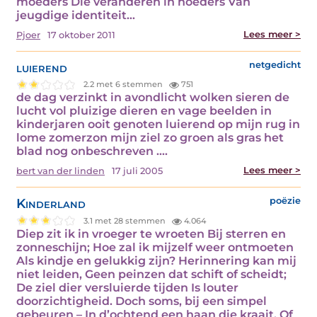
moeders Die veranderen in hoeders Van
jeugdige identiteit…
Lees meer >
Pjoer
17 oktober 2011
luierend
netgedicht
2.2 met 6 stemmen
751
de dag verzinkt in avondlicht wolken sieren de
lucht vol pluizige dieren en vage beelden in
kinderjaren ooit genoten luierend op mijn rug in
lome zomerzon mijn ziel zo groen als gras het
blad nog onbeschreven .…
Lees meer >
bert van der linden
17 juli 2005
Kinderland
poëzie
3.1 met 28 stemmen
4.064
Diep zit ik in vroeger te wroeten Bij sterren en
zonneschijn; Hoe zal ik mijzelf weer ontmoeten
Als kindje en gelukkig zijn? Herinnering kan mij
niet leiden, Geen peinzen dat schift of scheidt;
De ziel dier versluierde tijden Is louter
doorzichtigheid. Doch soms, bij een simpel
gebeuren – In d’ochtend een haan die kraait, Of