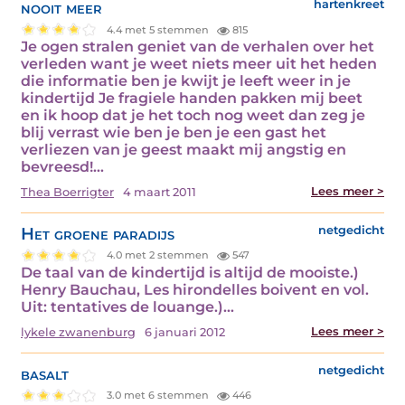
nooit meer
hartenkreet
4.4 met 5 stemmen
815
Je ogen stralen geniet van de verhalen over het
verleden want je weet niets meer uit het heden
die informatie ben je kwijt je leeft weer in je
kindertijd Je fragiele handen pakken mij beet
en ik hoop dat je het toch nog weet dan zeg je
blij verrast wie ben je ben je een gast het
verliezen van je geest maakt mij angstig en
bevreesd!…
Lees meer >
Thea Boerrigter
4 maart 2011
Het groene paradijs
netgedicht
4.0 met 2 stemmen
547
De taal van de kindertijd is altijd de mooiste.)
Henry Bauchau, Les hirondelles boivent en vol.
Uit: tentatives de louange.)…
Lees meer >
lykele zwanenburg
6 januari 2012
basalt
netgedicht
3.0 met 6 stemmen
446