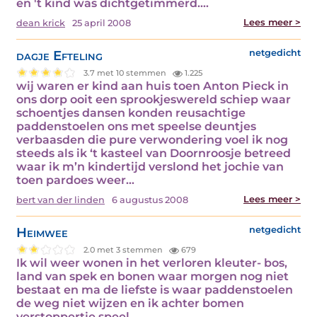
en 't kind was dichtgetimmerd.…
Lees meer >
dean krick
25 april 2008
dagje Efteling
netgedicht
3.7 met 10 stemmen
1.225
wij waren er kind aan huis toen Anton Pieck in
ons dorp ooit een sprookjeswereld schiep waar
schoentjes dansen konden reusachtige
paddenstoelen ons met speelse deuntjes
verbaasden die pure verwondering voel ik nog
steeds als ik ‘t kasteel van Doornroosje betreed
waar ik m’n kindertijd verslond het jochie van
toen pardoes weer…
Lees meer >
bert van der linden
6 augustus 2008
Heimwee
netgedicht
2.0 met 3 stemmen
679
Ik wil weer wonen in het verloren kleuter- bos,
land van spek en bonen waar morgen nog niet
bestaat en ma de liefste is waar paddenstoelen
de weg niet wijzen en ik achter bomen
verstoppertje speel…