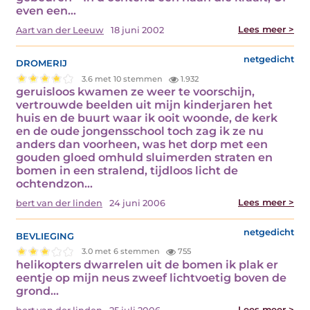
even een…
Lees meer >
Aart van der Leeuw
18 juni 2002
dromerij
netgedicht
3.6 met 10 stemmen
1.932
geruisloos kwamen ze weer te voorschijn,
vertrouwde beelden uit mijn kinderjaren het
huis en de buurt waar ik ooit woonde, de kerk
en de oude jongensschool toch zag ik ze nu
anders dan voorheen, was het dorp met een
gouden gloed omhuld sluimerden straten en
bomen in een stralend, tijdloos licht de
ochtendzon…
Lees meer >
bert van der linden
24 juni 2006
bevlieging
netgedicht
3.0 met 6 stemmen
755
helikopters dwarrelen uit de bomen ik plak er
eentje op mijn neus zweef lichtvoetig boven de
grond…
Lees meer >