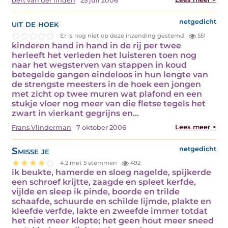
bert van der linden
25 juli 2006
uit de hoek
netgedicht
Er is nog niet op deze inzending gestemd.
551
kinderen hand in hand in de rij per twee
herleeft het verleden het luisteren toen nog
naar het wegsterven van stappen in koud
betegelde gangen eindeloos in hun lengte van
de strengste meesters in de hoek een jongen
met zicht op twee muren wat plafond en een
stukje vloer nog meer van die fletse tegels het
zwart in vierkant gegrijns en…
Lees meer >
Frans Vlinderman
7 oktober 2006
Smisse je
netgedicht
4.2 met 5 stemmen
492
ik beukte, hamerde en sloeg nagelde, spijkerde
een schroef krijtte, zaagde en spleet kerfde,
vijlde en sleep ik pinde, boorde en trilde
schaafde, schuurde en schilde lijmde, plakte en
kleefde verfde, lakte en zweefde immer totdat
het niet meer klopte; het geen hout meer sneed