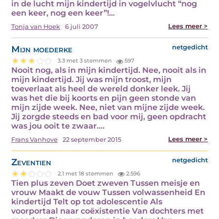
in de lucht mijn kindertijd in vogelvlucht “nog
een keer, nog een keer”!…
Lees meer >
Tonja van Hoek
6 juli 2007
Mijn moederke
netgedicht
3.3 met 3 stemmen
597
Nooit nog, als in mijn kindertijd. Nee, nooit als in
mijn kindertijd. Jij was mijn troost, mijn
toeverlaat als heel de wereld donker leek. Jij
was het die bij koorts en pijn geen stonde van
mijn zijde week. Nee, niet van mijne zijde week.
Jij zorgde steeds en bad voor mij, geen opdracht
was jou ooit te zwaar.…
Lees meer >
Frans Vanhove
22 september 2015
Zeventien
netgedicht
2.1 met 18 stemmen
2.596
Tien plus zeven Doet zweven Tussen meisje en
vrouw Maakt de vouw Tussen volwassenheid En
kindertijd Telt op tot adolescentie Als
voorportaal naar coëxistentie Van dochters met