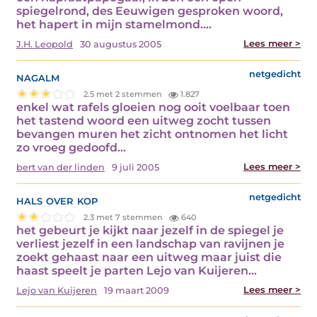
spiegelrond, des Eeuwigen gesproken woord,
het hapert in mijn stamelmond.…
Lees meer >
J.H. Leopold
30 augustus 2005
nagalm
netgedicht
2.5 met 2 stemmen
1.827
enkel wat rafels gloeien nog ooit voelbaar toen
het tastend woord een uitweg zocht tussen
bevangen muren het zicht ontnomen het licht
zo vroeg gedoofd…
Lees meer >
bert van der linden
9 juli 2005
hals over kop
netgedicht
2.3 met 7 stemmen
640
het gebeurt je kijkt naar jezelf in de spiegel je
verliest jezelf in een landschap van ravijnen je
zoekt gehaast naar een uitweg maar juist die
haast speelt je parten Lejo van Kuijeren…
Lees meer >
Lejo van Kuijeren
19 maart 2009