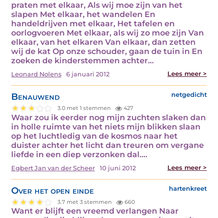
praten met elkaar, Als wij moe zijn van het
slapen Met elkaar, het wandelen En
handeldrijven met elkaar, Het tafelen en
oorlogvoeren Met elkaar, als wij zo moe zijn Van
elkaar, van het elkaren Van elkaar, dan zetten
wij de kat Op onze schouder, gaan de tuin in En
zoeken de kinderstemmen achter…
Lees meer >
Leonard Nolens
6 januari 2012
Benauwend
netgedicht
3.0 met 1 stemmen
427
Waar zou ik eerder nog mijn zuchten slaken dan
in holle ruimte van het niets mijn blikken slaan
op het luchtledig van de kosmos naar het
duister achter het licht dan treuren om vergane
liefde in een diep verzonken dal.…
Lees meer >
Egbert Jan van der Scheer
10 juni 2012
Over het open einde
hartenkreet
3.7 met 3 stemmen
660
Want er blijft een vreemd verlangen Naar