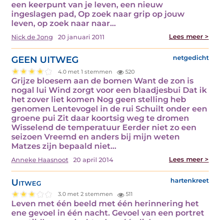
een keerpunt van je leven, een nieuw
ingeslagen pad, Op zoek naar grip op jouw
leven, op zoek naar naar…
Lees meer >
Nick de Jong
20 januari 2011
GEEN UITWEG
netgedicht
4.0 met 1 stemmen
520
Grijze bloesem aan de bomen Want de zon is
nogal lui Wind zorgt voor een blaadjesbui Dat ik
het zover liet komen Nog geen stelling heb
genomen Lentevogel in de rui Schuilt onder een
groene pui Zit daar koortsig weg te dromen
Wisselend de temperatuur Eerder niet zo een
seizoen Vreemd en anders bij mijn weten
Matzes zijn bepaald niet…
Lees meer >
Anneke Haasnoot
20 april 2014
Uitweg
hartenkreet
3.0 met 2 stemmen
511
Leven met één beeld met één herinnering het
ene gevoel in één nacht. Gevoel van een portret