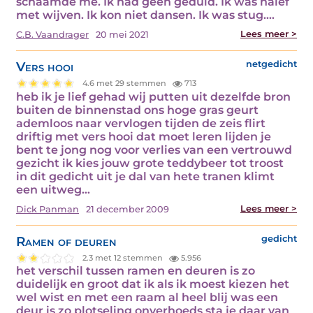
schaamde me. Ik had geen geduld. Ik was naïef
met wijven. Ik kon niet dansen. Ik was stug.…
Lees meer >
C.B. Vaandrager
20 mei 2021
Vers hooi
netgedicht
4.6 met 29 stemmen
713
heb ik je lief gehad wij putten uit dezelfde bron
buiten de binnenstad ons hoge gras geurt
ademloos naar vervlogen tijden de zeis flirt
driftig met vers hooi dat moet leren lijden je
bent te jong nog voor verlies van een vertrouwd
gezicht ik kies jouw grote teddybeer tot troost
in dit gedicht uit je dal van hete tranen klimt
een uitweg…
Lees meer >
Dick Panman
21 december 2009
Ramen of deuren
gedicht
2.3 met 12 stemmen
5.956
het verschil tussen ramen en deuren is zo
duidelijk en groot dat ik als ik moest kiezen het
wel wist en met een raam al heel blij was een
deur is zo plotseling onverhoeds sta je daar van