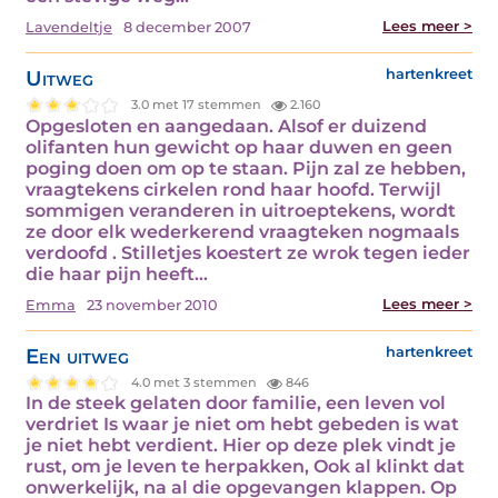
Lees meer >
Lavendeltje
8 december 2007
Uitweg
hartenkreet
3.0 met 17 stemmen
2.160
Opgesloten en aangedaan. Alsof er duizend
olifanten hun gewicht op haar duwen en geen
poging doen om op te staan. Pijn zal ze hebben,
vraagtekens cirkelen rond haar hoofd. Terwijl
sommigen veranderen in uitroeptekens, wordt
ze door elk wederkerend vraagteken nogmaals
verdoofd . Stilletjes koestert ze wrok tegen ieder
die haar pijn heeft…
Lees meer >
Emma
23 november 2010
Een uitweg
hartenkreet
4.0 met 3 stemmen
846
In de steek gelaten door familie, een leven vol
verdriet Is waar je niet om hebt gebeden is wat
je niet hebt verdient. Hier op deze plek vindt je
rust, om je leven te herpakken, Ook al klinkt dat
onwerkelijk, na al die opgevangen klappen. Op