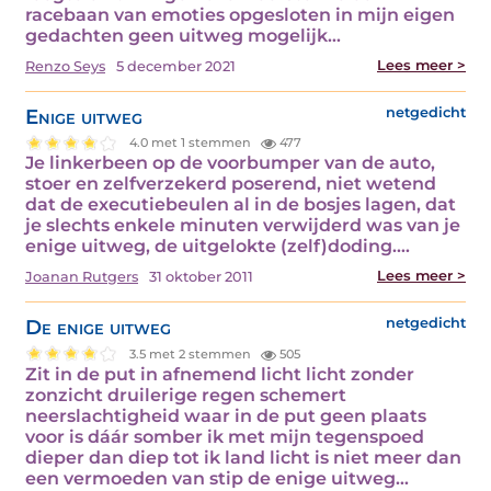
racebaan van emoties opgesloten in mijn eigen
gedachten geen uitweg mogelijk…
Lees meer >
Renzo Seys
5 december 2021
Enige uitweg
netgedicht
4.0 met 1 stemmen
477
Je linkerbeen op de voorbumper van de auto,
stoer en zelfverzekerd poserend, niet wetend
dat de executiebeulen al in de bosjes lagen, dat
je slechts enkele minuten verwijderd was van je
enige uitweg, de uitgelokte (zelf)doding.…
Lees meer >
Joanan Rutgers
31 oktober 2011
De enige uitweg
netgedicht
3.5 met 2 stemmen
505
Zit in de put in afnemend licht licht zonder
zonzicht druilerige regen schemert
neerslachtigheid waar in de put geen plaats
voor is dáár somber ik met mijn tegenspoed
dieper dan diep tot ik land licht is niet meer dan
een vermoeden van stip de enige uitweg…