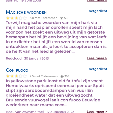
Lees meer >
Sam M.
19 april 2005
Magische woorden
netgedicht
3.0 met 1 stemmen
515
Terwijl magische woorden van mijn hart via
mijn hand het papier oprollen speelt mijn lach
voor zon het zoekt een uitweg uit mijn getorste
hersenpan het blijft een bevrijding van wat leeft
in de dichter het blijft een wereld van mensen
ontdekken maar als je leert te accepteren dan is
de helft van het leed al geleden…
Lees meer >
Redcloud
30 januari 2013
Con fuoco
netgedicht
2.5 met 2 stemmen
363
In yellowstone park loost old faithful zijn vocht
Hemelwaarts oprispend eenmaal per uur Spuit
stipt zijn aardbodemdampen van vuur En
gloeiendheet water dat een uitweg zocht
Bruisende vuurvogel laait con fuoco Eeuwige
wederkeer naar mama coco…
Lees meer >
Beau van Zweymeltael
17 augustus 2023