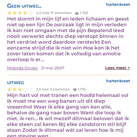
Geen uitweg..
hartenkreet
4.2 met 17 stemmen
1.740
Het stormt in mijn lijf en leden lichaam en geest
niet op een lijn De oorzaak ligt in mijn verleden
Ik kan niet omgaan met de pijn Bepalend leed
nooit verwerkt slechts diep verstopt binnen in
het verdriet word daardoor versterkt Een
eenzame strijd die ik niet win Hoe kon ik het
zover laten komen dat ik volledig van emotie
overloop Is er…
Lees meer >
Miranda Dirven
21 mei 2007
uitweg
hartenkreet
3.3 met 3 stemmen
1.176
Mijn hart vol met tranen een hoofd helemaal vol
Ik moet me een weg banen uit dit diep
vossenhol Waar ik elke gang van ken alle,
behalve de gang naar boven Want die loop ik
niet, ik ren... Ik wil mezelf ditmaal beloven dat ik
elke steen zal keren Bij elke zandstorm stil blijf
staan Zodat ik ditmaal wèl zal leren hoe ik mij
een stevige weg…