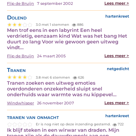
Lees meer >
Flip de Bruijn
7 september 2002
Dolend
hartenkreet
3.0 met 1 stemmen
886
Men trof eens in een labyrint Een heel
verdrietig, eenzaam kind Wat was het bang Het
duurt zo lang Voor wie gewoon geen uitweg
vindt…
Lees meer >
Flip de Bruijn
24 maart 2005
Tranen
netgedicht
3.8 met 6 stemmen
626
Tranen zoeken een uitweg emoties
overdonderen onzekerheid sluipt snel
onderhuids waar warmte was nu kippevel…
Lees meer >
Windwhisper
26 november 2007
tranen van onmacht
hartenkreet
Er is nog niet op deze inzending gestemd.
722
Ik blijf steken in een wirwar van draden. Mijn
tranen zijn als de dauwdruppels aan een