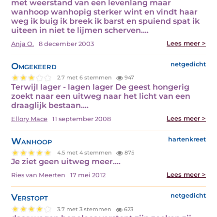
met weerstand van een levenlang maar
wanhoop wanhopig sterker wint en vindt haar
weg ik buig ik breek ik barst en spuiend spat ik
uiteen in niet te lijmen scherven.…
Lees meer >
Anja O.
8 december 2003
Omgekeerd
netgedicht
2.7 met 6 stemmen
947
Terwijl lager - lagen lager De geest hongerig
zoekt naar een uitweg naar het licht van een
draaglijk bestaan.…
Lees meer >
Ellory Mace
11 september 2008
Wanhoop
hartenkreet
4.5 met 4 stemmen
875
Je ziet geen uitweg meer.…
Lees meer >
Ries van Meerten
17 mei 2012
Verstopt
netgedicht
3.7 met 3 stemmen
623