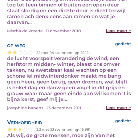
top tot teen binnen of buiten een open deur
staat slordig en een dichte deur is dicht terwijl
ramen ach denk eens aan ramen en wat je
daarvan…
Lees meer >
Mischa de Vreede
11 november 2010
op weg
gedicht
2.1 met 94 stemmen
20.124
de lucht voorspelt verandering de wind, een
herfstorm midden- winter, blaast ons omver
takken, nu kwetsbaar kaal wachten op een
schone lei midwinterdonker maakt me bang
geen heen, geen terug, geen dromen, wat blijft
is enkel dag en dauw geen vogel in dit grijs en
grauw waar maar geen einde aan wil komen 't is
bijna kerst, geef mij je…
Lees meer >
josephine banens
23 december 2011
Vermoeidheid
gedicht
3.2 met 53 stemmen
16.981
Als wij, de grote mensen, moe zijn Van het