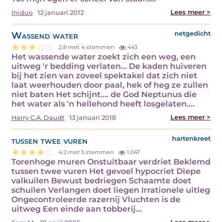
Lees meer >
Iniduo
12 januari 2012
Wassend water
netgedicht
2.8 met 4 stemmen
443
Het wassende water zoekt zich een weg, een
uitweg 'r bedding verlaten... De kaden huiveren
bij het zien van zoveel spektakel dat zich niet
laat weerhouden door paal, hek of heg ze zullen
niet baten Het schijnt.... de God Neptunus die
het water als 'n hellehond heeft losgelaten.…
Lees meer >
Harry C.A. Daudt
13 januari 2018
tussen twee vuren
hartenkreet
4.2 met 5 stemmen
1.047
Torenhoge muren Onstuitbaar verdriet Beklemd
tussen twee vuren Het gevoel hypocriet Diepe
valkuilen Bewust bedriegen Schaamte doet
schuilen Verlangen doet liegen Irrationele uitleg
Ongecontroleerde razernij Vluchten is de
uitweg Een einde aan tobberij…