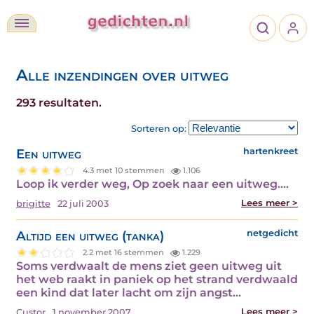
Alle inzendingen over uitweg
293 resultaten.
Sorteren op:
Een uitweg
hartenkreet
4.3 met 10 stemmen
1.106
Loop ik verder weg, Op zoek naar een uitweg.…
Lees meer >
brigitte
22 juli 2003
Altijd een uitweg (tanka)
netgedicht
2.2 met 16 stemmen
1.229
Soms verdwaalt de mens ziet geen uitweg uit
het web raakt in paniek op het strand verdwaald
een kind dat later lacht om zijn angst…
Lees meer >
Custor
1 november 2007