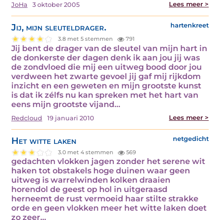
Lees meer >
JoHa
3 oktober 2005
Jij, mijn sleuteldrager.
hartenkreet
3.8 met 5 stemmen
791
Jij bent de drager van de sleutel van mijn hart in
de donkerste der dagen denk ik aan jou jij was
de zondvloed die mij een uitweg bood door jou
verdween het zwarte gevoel jij gaf mij rijkdom
inzicht en een geweten en mijn grootste kunst
is dat ik zélfs nu kan spreken met het hart van
eens mijn grootste vijand…
Lees meer >
Redcloud
19 januari 2010
Het witte laken
netgedicht
3.0 met 4 stemmen
569
gedachten vlokken jagen zonder het serene wit
haken tot obstakels hoge duinen waar geen
uitweg is warrelwinden kolken draaien
horendol de geest op hol in uitgeraasd
herneemt de rust vermoeid haar stilte strakke
orde en geen vlokken meer het witte laken doet
zo zeer…