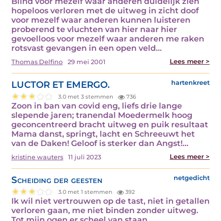
Blind voor mezelf waar anderen duidelijk zien
hopeloos verloren met de uitweg in zicht doof
voor mezelf waar anderen kunnen luisteren
proberend te vluchten van hier naar hier
gevoelloos voor mezelf waar anderen me raken
rotsvast gevangen in een open veld…
Lees meer >
Thomas Delfino
29 mei 2001
LUCTOR ET EMERGO.
hartenkreet
3.0 met 3 stemmen
736
Zoon in ban van covid eng, liefs drie lange
slepende jaren; tranendal Moedermelk hoog
geconcentreerd bracht uitweg en puik resultaat
Mama danst, springt, lacht en Schreeuwt het
van de Daken! Geloof is sterker dan Angst!…
Lees meer >
kristine wauters
11 juli 2023
Scheiding der geesten
netgedicht
3.0 met 1 stemmen
392
Ik wil niet vertrouwen op de tast, niet in getallen
verloren gaan, me niet binden zonder uitweg.
Tot mijn ogen er scheel van staan.…