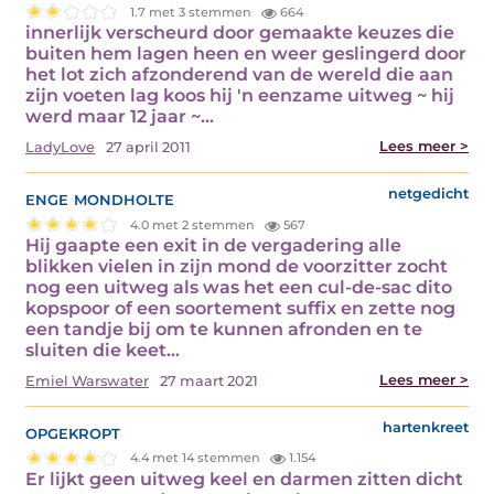
1.7 met 3 stemmen
664
innerlijk verscheurd door gemaakte keuzes die
buiten hem lagen heen en weer geslingerd door
het lot zich afzonderend van de wereld die aan
zijn voeten lag koos hij 'n eenzame uitweg ~ hij
werd maar 12 jaar ~…
Lees meer >
LadyLove
27 april 2011
enge mondholte
netgedicht
4.0 met 2 stemmen
567
Hij gaapte een exit in de vergadering alle
blikken vielen in zijn mond de voorzitter zocht
nog een uitweg als was het een cul-de-sac dito
kopspoor of een soortement suffix en zette nog
een tandje bij om te kunnen afronden en te
sluiten die keet…
Lees meer >
Emiel Warswater
27 maart 2021
opgekropt
hartenkreet
4.4 met 14 stemmen
1.154
Er lijkt geen uitweg keel en darmen zitten dicht