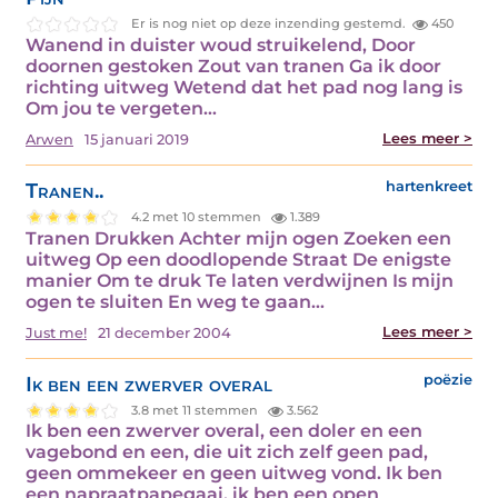
Er is nog niet op deze inzending gestemd.
450
Wanend in duister woud struikelend, Door
doornen gestoken Zout van tranen Ga ik door
richting uitweg Wetend dat het pad nog lang is
Om jou te vergeten…
Lees meer >
Arwen
15 januari 2019
Tranen..
hartenkreet
4.2 met 10 stemmen
1.389
Tranen Drukken Achter mijn ogen Zoeken een
uitweg Op een doodlopende Straat De enigste
manier Om te druk Te laten verdwijnen Is mijn
ogen te sluiten En weg te gaan…
Lees meer >
Just me!
21 december 2004
Ik ben een zwerver overal
poëzie
3.8 met 11 stemmen
3.562
Ik ben een zwerver overal, een doler en een
vagebond en een, die uit zich zelf geen pad,
geen ommekeer en geen uitweg vond. Ik ben
een napraatpapegaai, ik ben een open