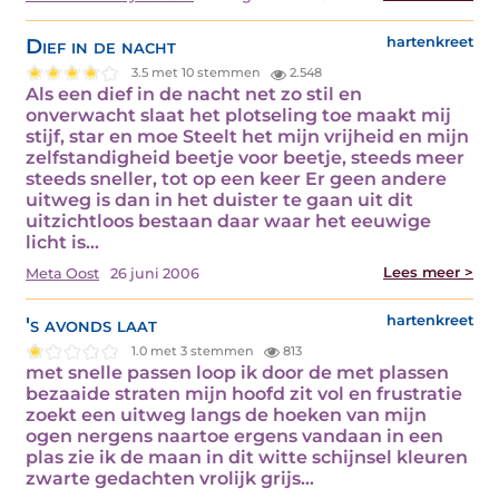
Dief in de nacht
hartenkreet
3.5 met 10 stemmen
2.548
Als een dief in de nacht net zo stil en
onverwacht slaat het plotseling toe maakt mij
stijf, star en moe Steelt het mijn vrijheid en mijn
zelfstandigheid beetje voor beetje, steeds meer
steeds sneller, tot op een keer Er geen andere
uitweg is dan in het duister te gaan uit dit
uitzichtloos bestaan daar waar het eeuwige
licht is…
Lees meer >
Meta Oost
26 juni 2006
's avonds laat
hartenkreet
1.0 met 3 stemmen
813
met snelle passen loop ik door de met plassen
bezaaide straten mijn hoofd zit vol en frustratie
zoekt een uitweg langs de hoeken van mijn
ogen nergens naartoe ergens vandaan in een
plas zie ik de maan in dit witte schijnsel kleuren
zwarte gedachten vrolijk grijs…