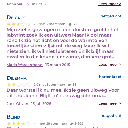
Lees meer >
annabel
13 juni 2013
De grot
netgedicht
2.5 met 2 stemmen
550
Mijn ziel is gevangen in een duistere grot In het
labyrint zoek ik een uitweg Maar ik dol maar
rond Ik zie het licht en voel de warmte Een
innerlijke stem wijst mij de weg Maar ik wil
niets zien, ik wil niet luisteren En ik blijf maar
dwalen In die koude, eenzame, donkere grot…
Lees meer >
Maria Wassermann
13 maart 2015
Dilemma
hartenkreet
2.0 met 1 stemmen
38
Daar worstel ik nu mee, Ik zie geen uitweg Voor
dit probleem, Blijft m’n eeuwig dilemma.…
Lees meer >
Joris Olivier
13 juli 2026
Blind
netgedicht
4.1 met 28 stemmen
9.865