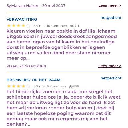
Lees meer >
Sylvia van Hulzen
20 mei 2007
verwachting
netgedicht
3.9 met 16 stemmen
711
kleuren vloeien naar positie in dof lila lichaam
uitgebloeid in juweel doodskreet aangesmeed
aan hemel ogen van bliksem in het oneindige
dorst in beproefde ogenblikken er is geen
uitweg uren vallen dood neer staan nimmer
meer op…
Lees meer >
Klaes
23 maart 2008
bromvlieg op het raam
netgedicht
3.7 met 6 stemmen
629
het hinderlijke zoemen maakt me kregel het
schijnbaar hulpeloze ja, ja, beperkte blik ik weet
het maar de uitweg ligt zo voor de hand ik zet
hem vrij verloren zonder hulp van mij doet hij
een laatste hopeloze poging waarom zet dit
gedrag maar ook mijn ergernis mij aan het
denken?…