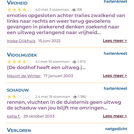
Vrijheid
hartenkreet
4.0 met 3 stemmen
518
emoties opgesloten achter tralies zwalkend van
links naar rechts en weer terug gevoelens
gevangen in piekerend denken zoekend naar
een uitweg verlangend naar vrijheid…
Lees meer >
Ineke Dijkhuis
15 juni 2022
Vioolmuziek
hartenkreet
4.1 met 19 stemmen
1.972
(De doolhof heeft een uitweg.)…
Lees meer >
Maxim de Winter
17 januari 2003
schaduw
hartenkreet
2.4 met 19 stemmen
1.380
rennen, vluchten in de duisternis geen uitweg
de schaduw van jou blijft me omringen…
Lees meer >
petra f.
29 oktober 2003
Verloren
netgedicht