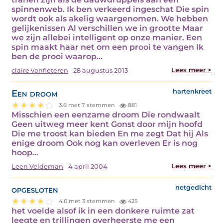
spinnenweb. Ik ben verkeerd ingeschat Die spin
wordt ook als akelig waargenomen. We hebben
gelijkenissen Al verschillen we in grootte Maar
we zijn allebei intelligent op onze manier. Een
spin maakt haar net om een prooi te vangen Ik
ben de prooi waarop…
Lees meer >
claire vanfleteren
28 augustus 2013
Een droom
hartenkreet
3.6 met 7 stemmen
881
Misschien een eenzame droom Die rondwaalt
Geen uitweg meer kent Gonst door mijn hoofd
Die me troost kan bieden En me zegt Dat hij Als
enige droom Ook nog kan overleven Er is nog
hoop…
Lees meer >
Leen Veldeman
4 april 2004
opgesloten
netgedicht
4.0 met 3 stemmen
425
het voelde alsof ik in een donkere ruimte zat
leegte en trillingen overheerste me een