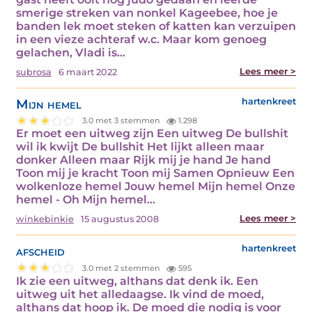
smerige streken van nonkel Kageebee, hoe je
banden lek moet steken of katten kan verzuipen
in een vieze achteraf w.c. Maar kom genoeg
gelachen, Vladi is…
Lees meer >
subrosa
6 maart 2022
Mijn hemel
hartenkreet
3.0 met 3 stemmen
1.298
Er moet een uitweg zijn Een uitweg De bullshit
wil ik kwijt De bullshit Het lijkt alleen maar
donker Alleen maar Rijk mij je hand Je hand
Toon mij je kracht Toon mij Samen Opnieuw Een
wolkenloze hemel Jouw hemel Mijn hemel Onze
hemel - Oh Mijn hemel…
Lees meer >
winkebinkie
15 augustus 2008
afscheid
hartenkreet
3.0 met 2 stemmen
595
Ik zie een uitweg, althans dat denk ik. Een
uitweg uit het alledaagse. Ik vind de moed,
althans dat hoop ik. De moed die nodig is voor