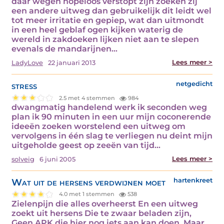
daar wegen hopeloos verstopt zijn zoeken zij
een andere uitweg dan gebruikelijk dit leidt wel
tot meer irritatie en gepiep, wat dan uitmondt
in een heel geblaf ogen kijken waterig de
wereld in zakdoeken lijken niet aan te slepen
evenals de mandarijnen…
Lees meer >
LadyLove
22 januari 2013
stress
netgedicht
2.5 met 4 stemmen
984
dwangmatig handelend werk ik seconden weg
plan ik 90 minuten in een uur mijn coconerende
ideeën zoeken worstelend een uitweg om
vervolgens in één slag te verliegen nu deint mijn
uitgeholde geest op zeeën van tijd…
Lees meer >
solveig
6 juni 2005
Wat uit de hersens verdwijnen moet
hartenkreet
4.0 met 1 stemmen
538
Zielenpijn die alles overheerst En een uitweg
zoekt uit hersens Die te zwaar beladen zijn,
Geen APK die hier nog iets aan kan doen, Maar