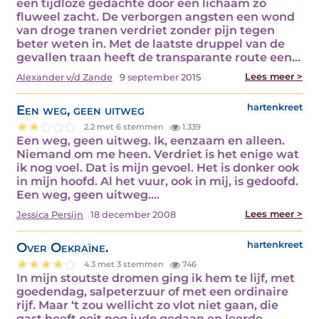
een tijdloze gedachte door één lichaam zo
fluweel zacht. De verborgen angsten een wond
van droge tranen verdriet zonder pijn tegen
beter weten in. Met de laatste druppel van de
gevallen traan heeft de transparante route een…
Lees meer >
Alexander v/d Zande
9 september 2015
Een weg, geen uitweg
hartenkreet
2.2 met 6 stemmen
1.339
Een weg, geen uitweg. Ik, eenzaam en alleen.
Niemand om me heen. Verdriet is het enige wat
ik nog voel. Dat is mijn gevoel. Het is donker ook
in mijn hoofd. Al het vuur, ook in mij, is gedoofd.
Een weg, geen uitweg.…
Lees meer >
Jessica Persijn
18 december 2008
Over Oekraïne.
hartenkreet
4.3 met 3 stemmen
746
In mijn stoutste dromen ging ik hem te lijf, met
goedendag, salpeterzuur of met een ordinaire
rijf. Maar ‘t zou wellicht zo vlot niet gaan, die
gast heeft ooit nog judo gedaan en leerde