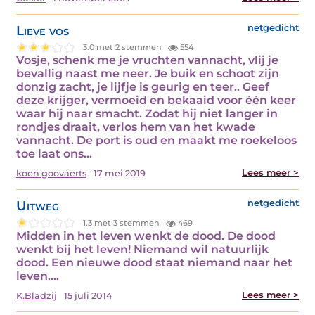
Lieve vos
netgedicht
3.0 met 2 stemmen
554
Vosje, schenk me je vruchten vannacht, vlij je
bevallig naast me neer. Je buik en schoot zijn
donzig zacht, je lijfje is geurig en teer.. Geef
deze krijger, vermoeid en bekaaid voor één keer
waar hij naar smacht. Zodat hij niet langer in
rondjes draait, verlos hem van het kwade
vannacht. De port is oud en maakt me roekeloos
toe laat ons…
Lees meer >
koen goovaerts
17 mei 2019
Uitweg
netgedicht
1.3 met 3 stemmen
469
Midden in het leven wenkt de dood. De dood
wenkt bij het leven! Niemand wil natuurlijk
dood. Een nieuwe dood staat niemand naar het
leven.…
Lees meer >
K.Bladzij
15 juli 2014