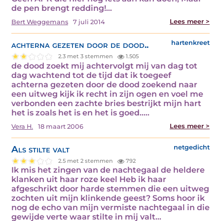
de pen brengt redding!…
Lees meer >
Bert Weggemans
7 juli 2014
achterna gezeten door de dood..
hartenkreet
2.3 met 3 stemmen
1.505
de dood zoekt mij achtervolgt mij van dag tot
dag wachtend tot de tijd dat ik toegeef
achterna gezeten door de dood zoekend naar
een uitweg kijk ik recht in zijn ogen en voel me
verbonden een zachte bries bestrijkt mijn hart
het is zoals het is en het is goed..…
Lees meer >
Vera H.
18 maart 2006
Als stilte valt
netgedicht
2.5 met 2 stemmen
792
Ik mis het zingen van de nachtegaal de heldere
klanken uit haar roze keel Heb ik haar
afgeschrikt door harde stemmen die een uitweg
zochten uit mijn klinkende geest? Soms hoor ik
nog de echo van mijn vermiste nachtegaal in die
gewijde verte waar stilte in mij valt…