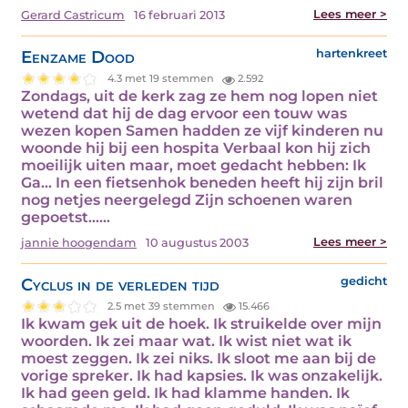
Lees meer >
Gerard Castricum
16 februari 2013
Eenzame Dood
hartenkreet
4.3 met 19 stemmen
2.592
Zondags, uit de kerk zag ze hem nog lopen niet
wetend dat hij de dag ervoor een touw was
wezen kopen Samen hadden ze vijf kinderen nu
woonde hij bij een hospita Verbaal kon hij zich
moeilijk uiten maar, moet gedacht hebben: Ik
Ga... In een fietsenhok beneden heeft hij zijn bril
nog netjes neergelegd Zijn schoenen waren
gepoetst...…
Lees meer >
jannie hoogendam
10 augustus 2003
Cyclus in de verleden tijd
gedicht
2.5 met 39 stemmen
15.466
Ik kwam gek uit de hoek. Ik struikelde over mijn
woorden. Ik zei maar wat. Ik wist niet wat ik
moest zeggen. Ik zei niks. Ik sloot me aan bij de
vorige spreker. Ik had kapsies. Ik was onzakelijk.
Ik had geen geld. Ik had klamme handen. Ik