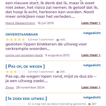
een nieuwe start. Ik denk dat ik, maar ik weet
niet zeker, het risico zal nemen. Ik geloof dat ik,
dat hoop ik echt, herboren kan worden. Nooit
meer omkijken naar het verleden.…
Lees meer >
Maria Wassermann
16 juli 2015
onverstaanbaar
netgedicht
5.0 met 1 stemmen
466
gesloten lippen blokkeren de uitweg voor
verkrampte woorden…
Lees meer >
corrie van engelen-kock
9 augustus 2012
[ Pas op, de wegen ]
netgedicht
3.0 met 1 stemmen
395
Pas op, de wegen lopen rond, mijd ze dus als --
je een uitweg zoekt.…
Lees meer >
Zywa
28 november 2024
[ Ik zoek een uitweg ]
netgedicht
Er is nog niet op deze inzending gestemd.
367