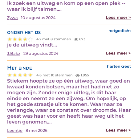
Ik zoek een uitweg en kom op een open plek --
waar ik blijf talmen.…
Lees meer >
Zywa
10 augustus 2024
onder het ijs
netgedicht
4.2 met 8 stemmen
673
je de uitweg vindt…
Lees meer >
J.Bakx
29 augustus 2024
Het einde
hartenkreet
4.6 met 10 stemmen
1.955
Stiekem hoopte ze op één uitweg, waar goed en
kwaad konden botsen, maar het had niet zo
mogen zijn. Zonder enige uitleg, is dit haar
einde en neemt ze een zijweg. Om hopelijk, op
het goede straatje uit te komen. Waarnaar ze
verlangde, waar ze constant over droomde. Haar
geest was haar voor en heeft haar weg uit het
leven genomen.…
Lees meer >
Leentje
8 mei 2026