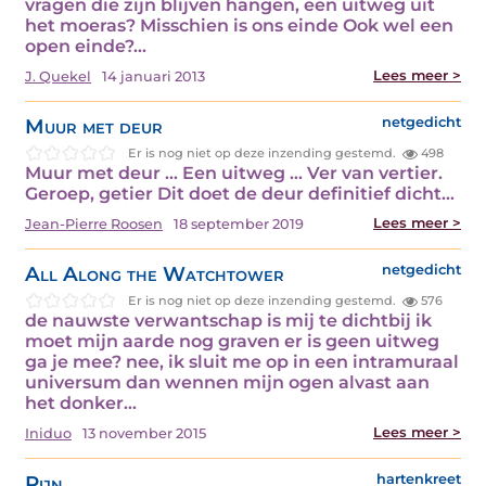
vragen die zijn blijven hangen, een uitweg uit
het moeras? Misschien is ons einde Ook wel een
open einde?…
Lees meer >
J. Quekel
14 januari 2013
Muur met deur
netgedicht
Er is nog niet op deze inzending gestemd.
498
Muur met deur … Een uitweg … Ver van vertier.
Geroep, getier Dit doet de deur definitief dicht…
Lees meer >
Jean-Pierre Roosen
18 september 2019
All Along the Watchtower
netgedicht
Er is nog niet op deze inzending gestemd.
576
de nauwste verwantschap is mij te dichtbij ik
moet mijn aarde nog graven er is geen uitweg
ga je mee? nee, ik sluit me op in een intramuraal
universum dan wennen mijn ogen alvast aan
het donker…
Lees meer >
Iniduo
13 november 2015
Pijn
hartenkreet