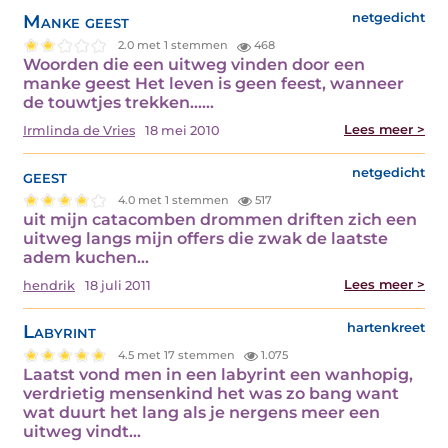
Manke geest
netgedicht
2.0 met 1 stemmen
468
Woorden die een uitweg vinden door een
manke geest Het leven is geen feest, wanneer
de touwtjes trekken……
Lees meer >
Irmlinda de Vries
18 mei 2010
geest
netgedicht
4.0 met 1 stemmen
517
uit mijn catacomben drommen driften zich een
uitweg langs mijn offers die zwak de laatste
adem kuchen…
Lees meer >
hendrik
18 juli 2011
Labyrint
hartenkreet
4.5 met 17 stemmen
1.075
Laatst vond men in een labyrint een wanhopig,
verdrietig mensenkind het was zo bang want
wat duurt het lang als je nergens meer een
uitweg vindt…