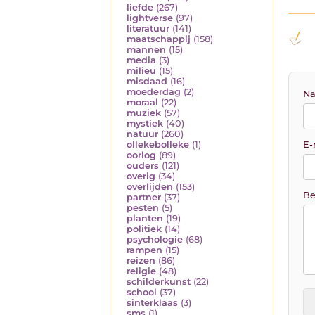
liefde
(267)
lightverse
(97)
literatuur
(141)
maatschappij
(158)
mannen
(15)
media
(3)
milieu
(15)
misdaad
(16)
moederdag
(2)
Na
moraal
(22)
muziek
(57)
mystiek
(40)
natuur
(260)
E-
ollekebolleke
(1)
oorlog
(89)
ouders
(121)
overig
(34)
overlijden
(153)
Be
partner
(37)
pesten
(5)
planten
(19)
politiek
(14)
psychologie
(68)
rampen
(15)
reizen
(86)
religie
(48)
schilderkunst
(22)
school
(37)
sinterklaas
(3)
sms
(1)