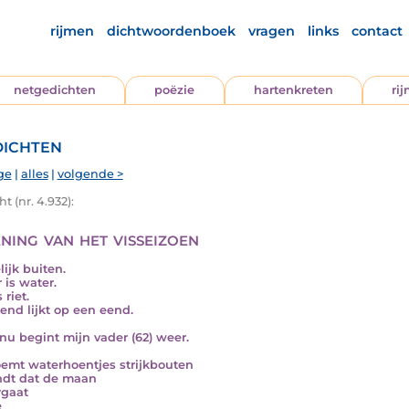
rijmen
dichtwoordenboek
vragen
links
contact
netgedichten
poëzie
hartenkreten
ri
ichten
ge
|
alles
|
volgende >
t (nr. 4.932):
ning van het visseizoen
lijk buiten.
 is water.
 riet.
end lijkt op een eend.
nu begint mijn vader (62) weer.
oemt waterhoentjes strijkbouten
ndt dat de maan
gaat
e