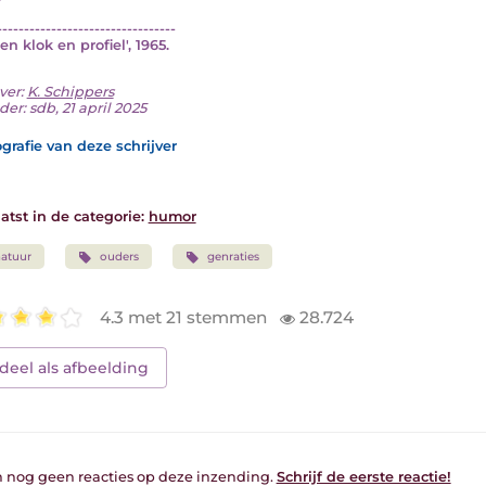
---------------------------------
Een klok en profiel', 1965.
ver:
K. Schippers
er: sdb, 21 april 2025
grafie van deze schrijver
atst in de categorie:
humor
atuur
ouders
genraties
4.3 met 21 stemmen
28.724
deel als afbeelding
jn nog geen reacties op deze inzending.
Schrijf de eerste reactie!