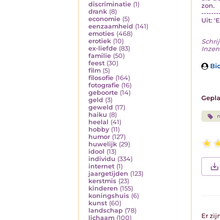
discriminatie
(1)
zon.
drank
(8)
-------
economie
(5)
Uit: '
eenzaamheid
(141)
emoties
(468)
erotiek
(10)
Schrij
ex-liefde
(83)
Inzend
familie
(50)
feest
(30)
Bio
film
(5)
filosofie
(164)
fotografie
(16)
geboorte
(14)
Gepla
geld
(3)
geweld
(17)
haiku
(8)
n
heelal
(41)
hobby
(11)
humor
(127)
huwelijk
(29)
idool
(13)
individu
(334)
internet
(1)
jaargetijden
(123)
kerstmis
(23)
kinderen
(155)
koningshuis
(6)
kunst
(60)
landschap
(78)
Er zi
lichaam
(100)