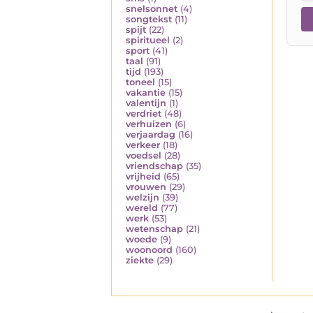
snelsonnet
(4)
songtekst
(11)
spijt
(22)
spiritueel
(2)
sport
(41)
taal
(91)
tijd
(193)
toneel
(15)
vakantie
(15)
valentijn
(1)
verdriet
(48)
verhuizen
(6)
verjaardag
(16)
verkeer
(18)
voedsel
(28)
vriendschap
(35)
vrijheid
(65)
vrouwen
(29)
welzijn
(39)
wereld
(77)
werk
(53)
wetenschap
(21)
woede
(9)
woonoord
(160)
ziekte
(29)