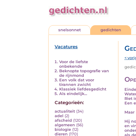
snelsonnet
gedichten
Vacatures
Ged
< vori
Voor de liefste
onbekende
gedich
Beknopte topografie van
de rijnmond
Ope
Een volk dat voor
tirannen zwicht
Klassiek liefdesgedicht
Einde
Als eindelijk...
Water
Riet is
Categorieën:
Een e
actualiteit
(34)
Maar 
adel
(2)
afscheid
(120)
Hij n
algemeen
(56)
en vi
biologie
(12)
onder
dieren
(170)
als d