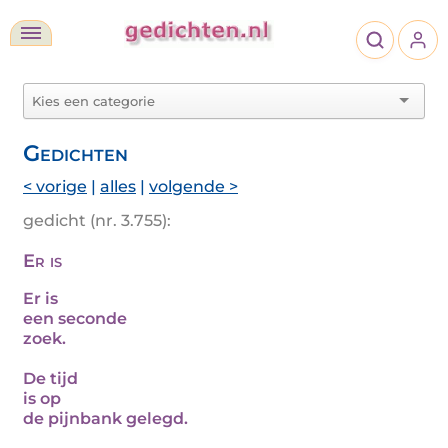
Gedichten
< vorige
|
alles
|
volgende >
gedicht (nr. 3.755):
Er is
Er is
een seconde
zoek.
De tijd
is op
de pijnbank gelegd.