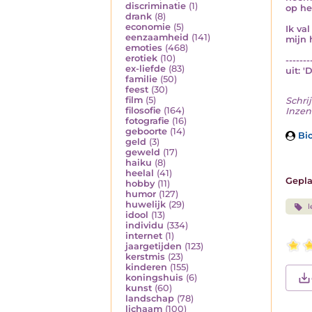
discriminatie
(1)
op hee
drank
(8)
economie
(5)
Ik va
eenzaamheid
(141)
mijn h
emoties
(468)
erotiek
(10)
-------
ex-liefde
(83)
uit: '
familie
(50)
feest
(30)
film
(5)
Schrij
filosofie
(164)
Inzen
fotografie
(16)
geboorte
(14)
Bio
geld
(3)
geweld
(17)
haiku
(8)
heelal
(41)
Gepla
hobby
(11)
humor
(127)
huwelijk
(29)
l
idool
(13)
individu
(334)
internet
(1)
jaargetijden
(123)
kerstmis
(23)
kinderen
(155)
koningshuis
(6)
kunst
(60)
landschap
(78)
lichaam
(100)