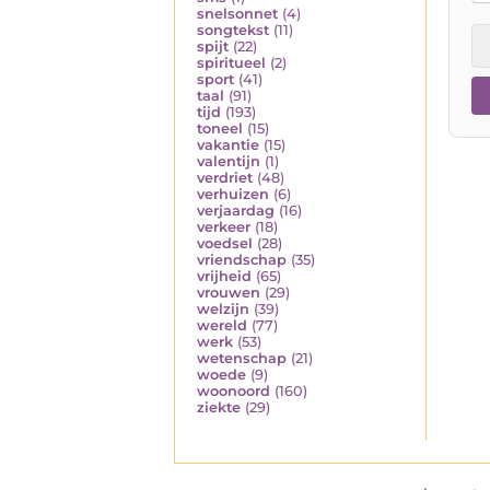
snelsonnet
(4)
songtekst
(11)
spijt
(22)
spiritueel
(2)
sport
(41)
taal
(91)
tijd
(193)
toneel
(15)
vakantie
(15)
valentijn
(1)
verdriet
(48)
verhuizen
(6)
verjaardag
(16)
verkeer
(18)
voedsel
(28)
vriendschap
(35)
vrijheid
(65)
vrouwen
(29)
welzijn
(39)
wereld
(77)
werk
(53)
wetenschap
(21)
woede
(9)
woonoord
(160)
ziekte
(29)