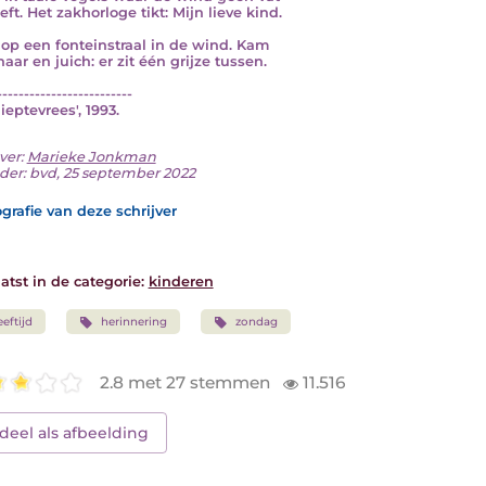
ft. Het zakhorloge tikt: Mijn lieve kind.
l op een fonteinstraal in de wind. Kam
aar en juich: er zit één grijze tussen.
-------------------------
Dieptevrees', 1993.
ver:
Marieke Jonkman
der: bvd, 25 september 2022
grafie van deze schrijver
atst in de categorie:
kinderen
eeftijd
herinnering
zondag
2.8 met 27 stemmen
11.516
deel als afbeelding