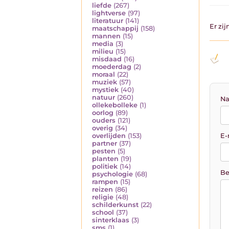
liefde
(267)
lightverse
(97)
literatuur
(141)
Er zi
maatschappij
(158)
mannen
(15)
media
(3)
milieu
(15)
misdaad
(16)
moederdag
(2)
moraal
(22)
muziek
(57)
mystiek
(40)
natuur
(260)
Na
ollekebolleke
(1)
oorlog
(89)
ouders
(121)
overig
(34)
E-
overlijden
(153)
partner
(37)
pesten
(5)
planten
(19)
politiek
(14)
Be
psychologie
(68)
rampen
(15)
reizen
(86)
religie
(48)
schilderkunst
(22)
school
(37)
sinterklaas
(3)
sms
(1)