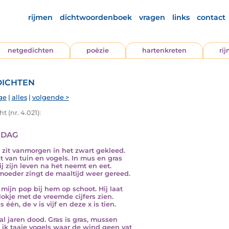
rijmen
dichtwoordenboek
vragen
links
contact
netgedichten
poëzie
hartenkreten
ri
ichten
ge
|
alles
|
volgende >
t (nr. 4.021):
dag
 zit vanmorgen in het zwart gekleed.
t van tuin en vogels. In mus en gras
ij zijn leven na het neemt en eet.
moeder zingt de maaltijd weer gereed.
t mijn pop bij hem op schoot. Hij laat
klokje met de vreemde cijfers zien.
is één, de v is vijf en deze x is tien.
 al jaren dood. Gras is gras, mussen
ik taaie vogels waar de wind geen vat