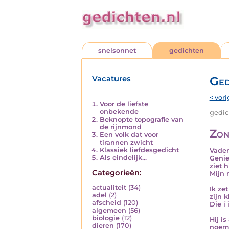
snelsonnet
gedichten
Vacatures
Ged
< vori
Voor de liefste
onbekende
gedich
Beknopte topografie van
de rijnmond
Zon
Een volk dat voor
tirannen zwicht
Klassiek liefdesgedicht
Vader
Als eindelijk...
Genie
ziet h
Categorieën:
Mijn 
actualiteit
(34)
Ik ze
adel
(2)
zijn 
afscheid
(120)
Die í 
algemeen
(56)
biologie
(12)
Hij is
dieren
(170)
noem 