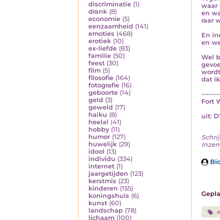
discriminatie
(1)
waar 
drank
(8)
en wa
economie
(5)
raar 
eenzaamheid
(141)
emoties
(468)
En in
erotiek
(10)
en we
ex-liefde
(83)
familie
(50)
Wel b
feest
(30)
gevoe
film
(5)
wordt
filosofie
(164)
dat i
fotografie
(16)
geboorte
(14)
-------
geld
(3)
Fort W
geweld
(17)
haiku
(8)
uit: 
heelal
(41)
hobby
(11)
humor
(127)
Schrij
huwelijk
(29)
Inzend
idool
(13)
individu
(334)
Bio
internet
(1)
jaargetijden
(123)
kerstmis
(23)
kinderen
(155)
Gepla
koningshuis
(6)
kunst
(60)
landschap
(78)
e
lichaam
(100)