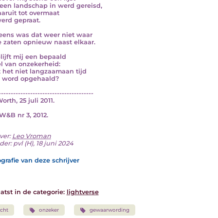
een landschap in werd gereisd,
aruit tot overmaat
werd gepraat.
eens was dat weer niet waar
 zaten opnieuw naast elkaar.
lijft mij een bepaald
l van onzekerheid:
 het niet langzaamaan tijd
k word opgehaald?
---------------------------------------
orth, 25 juli 2011.
DW&B nr 3, 2012.
ver:
Leo Vroman
er: pvl (H), 18 juni 2024
grafie van deze schrijver
atst in de categorie:
lightverse
cht
onzeker
gewaarwording