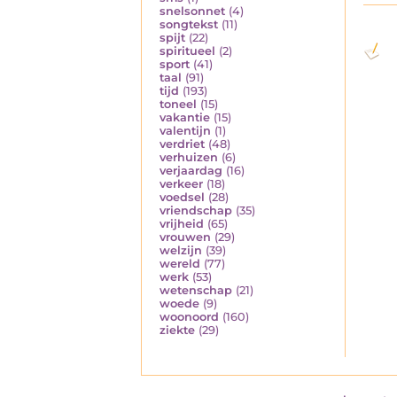
snelsonnet
(4)
songtekst
(11)
spijt
(22)
spiritueel
(2)
sport
(41)
taal
(91)
tijd
(193)
toneel
(15)
vakantie
(15)
valentijn
(1)
verdriet
(48)
verhuizen
(6)
verjaardag
(16)
verkeer
(18)
voedsel
(28)
vriendschap
(35)
vrijheid
(65)
vrouwen
(29)
welzijn
(39)
wereld
(77)
werk
(53)
wetenschap
(21)
woede
(9)
woonoord
(160)
ziekte
(29)