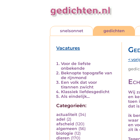
snelsonnet
gedichten
Vacatures
Ged
< vori
Voor de liefste
onbekende
gedich
Beknopte topografie van
de rijnmond
Ech
Een volk dat voor
tirannen zwicht
Klassiek liefdesgedicht
Wij z
Als eindelijk...
en ke
toen 
Categorieën:
dat i
actualiteit
(34)
ik be
adel
(2)
waar 
afscheid
(120)
en vo
algemeen
(56)
zit ik
biologie
(12)
dieren
(170)
Tegen