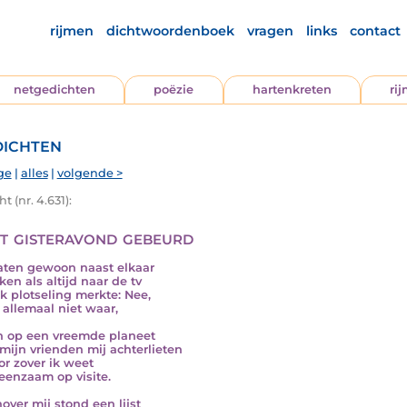
rijmen
dichtwoordenboek
vragen
links
contact
netgedichten
poëzie
hartenkreten
ri
ichten
ge
|
alles
|
volgende >
t (nr. 4.631):
t gisteravond gebeurd
aten gewoon naast elkaar
ken als altijd naar de tv
ik plotseling merkte: Nee,
s allemaal niet waar,
n op een vreemde planeet
mijn vrienden mij achterlieten
or zover ik weet
 eenzaam op visite.
over mij stond een lijst