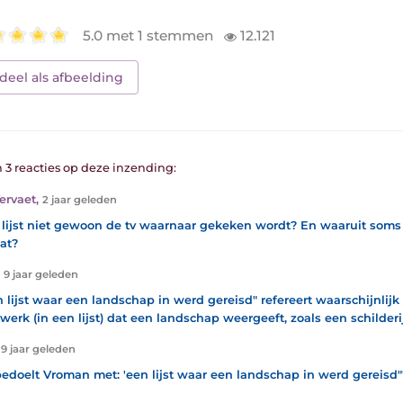
5.0 met 1 stemmen
12.121
deel als afbeelding
n 3 reacties op deze inzending:
Vervaet
,
2 jaar geleden
e lijst niet gewoon de tv waarnaar gekeken wordt? En waaruit soms
at?
,
9 jaar geleden
een lijst waar een landschap in werd gereisd" refereert waarschijnlij
werk (in een lijst) dat een landschap weergeeft, zoals een schilderij
,
9 jaar geleden
edoelt Vroman met: 'een lijst waar een landschap in werd gereisd"