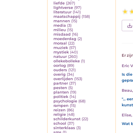
liefde
(267)
lightverse
(97)
literatuur
(141)
maatschappij
(158)
mannen
(15)
media
(3)
milieu
(15)
misdaad
(16)
moederdag
(2)
moraal
(22)
muziek
(57)
mystiek
(40)
Er zij
natuur
(260)
ollekebolleke
(1)
oorlog
(89)
Eric 
ouders
(121)
Is di
overig
(34)
overlijden
(153)
gepra
partner
(37)
pesten
(5)
Beau
planten
(19)
politiek
(14)
"... 
psychologie
(68)
kunst
rampen
(15)
reizen
(86)
religie
(48)
Elise
schilderkunst
(22)
school
(37)
Wat b
sinterklaas
(3)
sms
(1)