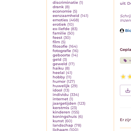
discriminatie
(1)
uit: 
drank
(8)
economie
(5)
eenzaamheid
(141)
Schrij
emoties
(468)
Inzend
erotiek
(10)
ex-liefde
(83)
Bio
familie
(50)
feest
(30)
film
(5)
filosofie
(164)
Gepla
fotografie
(16)
geboorte
(14)
geld
(3)
v
geweld
(17)
haiku
(8)
heelal
(41)
hobby
(11)
humor
(127)
huwelijk
(29)
idool
(13)
individu
(334)
internet
(1)
jaargetijden
(123)
kerstmis
(23)
kinderen
(155)
koningshuis
(6)
Er zi
kunst
(60)
landschap
(78)
lichaam
(100)