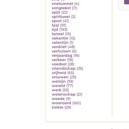
snelsonnet
(4)
songtekst
(11)
spijt
(22)
spiritueel
(2)
sport
(41)
taal
(91)
tijd
(193)
toneel
(15)
vakantie
(15)
valentijn
(1)
verdriet
(48)
verhuizen
(6)
verjaardag
(16)
verkeer
(18)
voedsel
(28)
vriendschap
(35)
vrijheid
(65)
vrouwen
(29)
welzijn
(39)
wereld
(77)
werk
(53)
wetenschap
(21)
woede
(9)
woonoord
(160)
ziekte
(29)