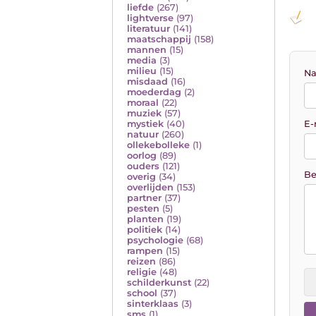
liefde
(267)
lightverse
(97)
literatuur
(141)
maatschappij
(158)
mannen
(15)
media
(3)
milieu
(15)
Na
misdaad
(16)
moederdag
(2)
moraal
(22)
muziek
(57)
E-
mystiek
(40)
natuur
(260)
ollekebolleke
(1)
oorlog
(89)
ouders
(121)
Be
overig
(34)
overlijden
(153)
partner
(37)
pesten
(5)
planten
(19)
politiek
(14)
psychologie
(68)
rampen
(15)
reizen
(86)
religie
(48)
schilderkunst
(22)
school
(37)
sinterklaas
(3)
sms
(1)