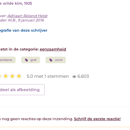
De wilde kim, 1925
ver:
Adriaan Roland Holst
er: M.B., 9 januari 2016
grafie van deze schrijver
atst in de categorie:
eenzaamheid
erlatene
graf
wind
5.0 met 1 stemmen
6.603
deel als afbeelding
jn nog geen reacties op deze inzending.
Schrijf de eerste reactie!