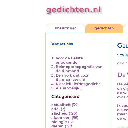
snelsonnet
gedichten
Vacatures
Ged
< vori
Voor de liefste
onbekende
gedich
Beknopte topografie van
de rijnmond
De 
Een volk dat voor
tirannen zwicht
Klassiek liefdesgedicht
De wi
Als eindelijk...
en er
de wi
Categorieën:
over 
actualiteit
(34)
Ik zo
adel
(2)
als e
afscheid
(120)
maar 
algemeen
(56)
de wi
biologie
(12)
dieren
(170)
-------