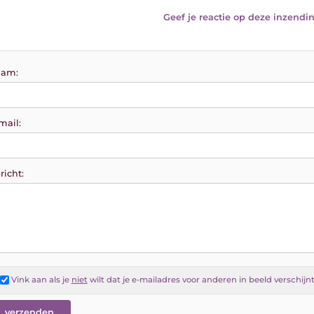
Geef je reactie op deze inzendin
am:
mail:
richt:
Vink aan als je
niet
wilt dat je e-mailadres voor anderen in beeld verschijn