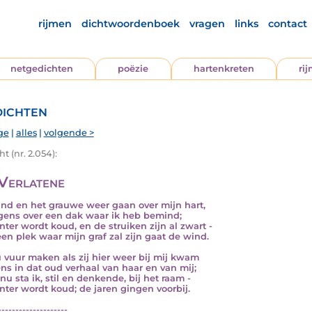
rijmen
dichtwoordenboek
vragen
links
contact
netgedichten
poëzie
hartenkreten
ri
ichten
ge
|
alles
|
volgende >
t (nr. 2.054):
Verlatene
nd en het grauwe weer gaan over mijn hart,
gens over een dak waar ik heb bemind;
nter wordt koud, en de struiken zijn al zwart -
een plek waar mijn graf zal zijn gaat de wind.
u vuur maken als zij hier weer bij mij kwam
ens in dat oud verhaal van haar en van mij;
nu sta ik, stil en denkende, bij het raam -
nter wordt koud; de jaren gingen voorbij.
--------------------