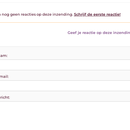
jn nog geen reacties op deze inzending.
Schrijf de eerste reactie!
Geef je reactie op deze inzendin
am:
mail:
richt: