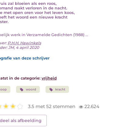
uis zal bloeien als een roos,
emand raakt verloren in de nacht.
e met open oren voor het leven koos,
eeft het woord een nieuwe kracht
ster.
rkelijk werk in Verzamelde Gedichten (1988) ...
ver:
P.H.H. Hawinkels
der: JM, 4 april 2020
grafie van deze schrijver
atst in de categorie:
vrijheid
hoop
woord
kracht
3.5 met 52 stemmen
22.624
deel als afbeelding