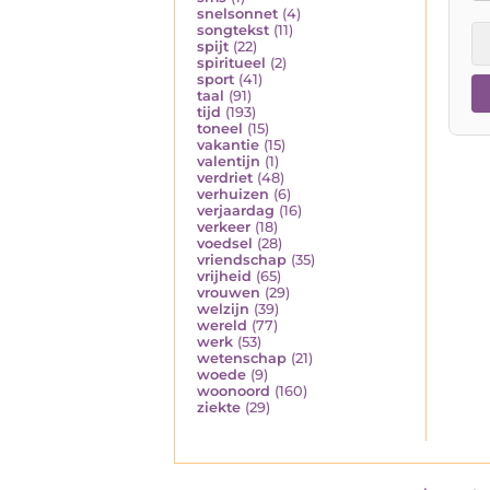
snelsonnet
(4)
songtekst
(11)
spijt
(22)
spiritueel
(2)
sport
(41)
taal
(91)
tijd
(193)
toneel
(15)
vakantie
(15)
valentijn
(1)
verdriet
(48)
verhuizen
(6)
verjaardag
(16)
verkeer
(18)
voedsel
(28)
vriendschap
(35)
vrijheid
(65)
vrouwen
(29)
welzijn
(39)
wereld
(77)
werk
(53)
wetenschap
(21)
woede
(9)
woonoord
(160)
ziekte
(29)