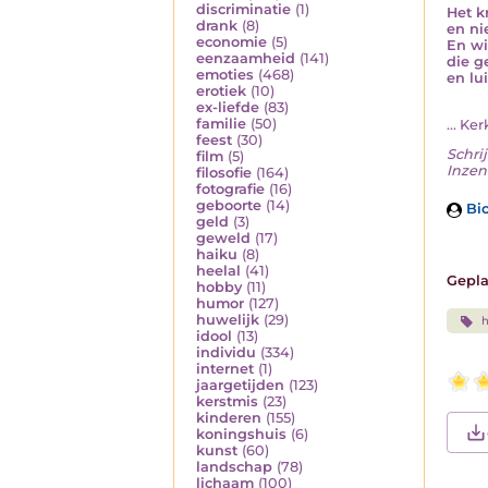
discriminatie
(1)
Het kr
drank
(8)
en ni
economie
(5)
En wi
eenzaamheid
(141)
die g
emoties
(468)
en lui
erotiek
(10)
ex-liefde
(83)
familie
(50)
... Ke
feest
(30)
Schrij
film
(5)
Inzen
filosofie
(164)
fotografie
(16)
geboorte
(14)
Bio
geld
(3)
geweld
(17)
haiku
(8)
heelal
(41)
Gepla
hobby
(11)
humor
(127)
huwelijk
(29)
idool
(13)
individu
(334)
internet
(1)
jaargetijden
(123)
kerstmis
(23)
kinderen
(155)
koningshuis
(6)
kunst
(60)
landschap
(78)
lichaam
(100)