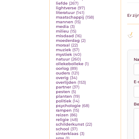
liefde
(267)
lightverse
(97)
literatuur
(141)
Er zi
maatschappij
(158)
mannen
(15)
media
(3)
milieu
(15)
misdaad
(16)
moederdag
(2)
moraal
(22)
muziek
(57)
mystiek
(40)
natuur
(260)
Na
ollekebolleke
(1)
oorlog
(89)
ouders
(121)
overig
(34)
E-
overlijden
(153)
partner
(37)
pesten
(5)
planten
(19)
politiek
(14)
Be
psychologie
(68)
rampen
(15)
reizen
(86)
religie
(48)
schilderkunst
(22)
school
(37)
sinterklaas
(3)
sms
(1)