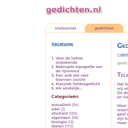
snelsonnet
gedichten
Vacatures
Ged
< vori
Voor de liefste
onbekende
gedich
Beknopte topografie van
de rijnmond
Tel
Een volk dat voor
tirannen zwicht
Klassiek liefdesgedicht
Het l
Als eindelijk...
wij v
De do
Categorieën:
en ni
actualiteit
(34)
Maar 
adel
(2)
waari
afscheid
(120)
geef 
algemeen
(56)
zijn 
biologie
(12)
maar l
dieren
(170)