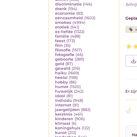
discriminatie
(146)
Schrij
drank
(194)
economie
(83)
eenzaamheid
(1602)
Gepla
emoties
(4994)
erotiek
(541)
a
ex-liefde
(1322)
familie
(488)
feest
(173)
film
(35)
filosofie
(1517)
fotografie
(46)
geboorte
(289)
geld
(87)
geweld
(216)
haiku
(1669)
heelal
(198)
hobby
(86)
humor
(1520)
huwelijk
(242)
Er zi
idool
(81)
individu
(948)
internet
(91)
jaargetijden
(882)
kerstmis
(461)
kinderen
(906)
klimaat
(6)
koningshuis
(122)
kunst
(212)
Na