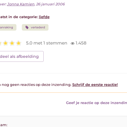
ver:
Jonna Kamien
, 26 januari 2006
atst in de categorie:
liefde
anraking
vertederd
5.0 met 1 stemmen
1.458
deel als afbeelding
jn nog geen reacties op deze inzending.
Schrijf de eerste reactie!
Geef je reactie op deze inzendin
am: