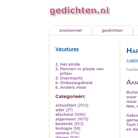
snelsonnet
gedichten
Vacatures
Har
< vori
Het einde
Pennen in plaats van
harten
pillen
Overmacht
Aan
Onbezorgdheid
Anders mooi
Buite
Categorieën:
waar 
maar 
actualiteit
(2102)
Nee, 
adel
(27)
afscheid
(1680)
Gebre
algemeen
(1675)
gemaa
bedankt
(302)
Toch 
biologie
(58)
en do
corona
(174)
dieren
(936)