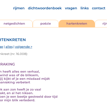
rijmen
dichtwoordenboek
vragen
links
contact
netgedichten
poëzie
hartenkreten
ri
tenkreten
ge
|
alles
|
volgende >
kreet (nr. 16.008):
raking
n heeft alles een verhaal,
wind was of de bliksem,
jij kijkt of je een misdaad mijdt
aanraking verbetert
k aan zon heeft je zo vaal
kt, en al het niksen.
ben je een beetje gestreeld door tijd
or mijn blik vertederd.