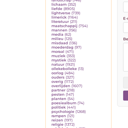
landschap
(146)
lichaam
(352)
liefde
(8905)
lightverse
(739)
limerick
(1164)
E-
literatuur
(211)
maatschappij
(754)
mannen
(156)
media
(62)
milieu
(125)
Be
misdaad
(136)
moederdag
(97)
moraal
(471)
muziek
(353)
mystiek
(322)
natuur
(1921)
ollekebolleke
(13)
oorlog
(484)
ouders
(327)
overig
(1172)
overlijden
(1607)
partner
(218)
pesten
(147)
planten
(54)
poesiealbum
(74)
politiek
(441)
psychologie
(1268)
rampen
(121)
reizen
(197)
religie
(1372)