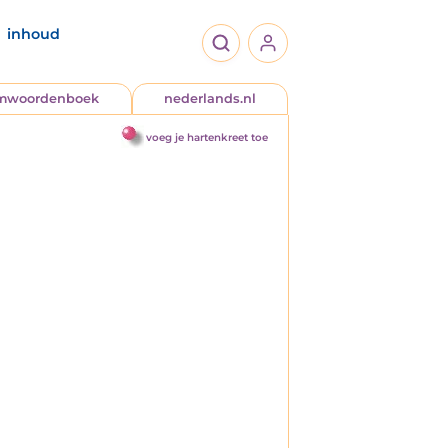
inhoud
jmwoordenboek
nederlands.nl
voeg je hartenkreet toe