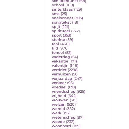
schilderkunst
(68)
school
(108)
sinterklaas
(129)
sms
(25)
snelsonnet
(395)
songtekst
(181)
spijt
(221)
spiritueel
(272)
sport
(353)
sterkte
(89)
taal
(430)
tijd
(976)
toneel
(52)
vaderdag
(54)
vakantie
(171)
valentijn
(149)
verdriet
(2298)
verhuizen
(56)
verjaardag
(247)
verkeer
(95)
voedsel
(130)
vriendschap
(925)
vrijheid
(642)
vrouwen
(315)
welzijn
(520)
wereld
(382)
werk
(192)
wetenschap
(87)
woede
(232)
woonoord
(189)