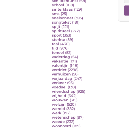
schilderkunst
(68)
school
(108)
sinterklaas
(129)
sms
(25)
snelsonnet
(395)
songtekst
(181)
spijt
(221)
spiritueel
(272)
sport
(353)
sterkte
(89)
taal
(430)
tijd
(976)
toneel
(52)
vaderdag
(54)
vakantie
(171)
valentijn
(149)
verdriet
(2298)
verhuizen
(56)
verjaardag
(247)
verkeer
(95)
voedsel
(130)
vriendschap
(925)
vrijheid
(642)
vrouwen
(315)
welzijn
(520)
wereld
(382)
werk
(192)
wetenschap
(87)
woede
(232)
woonoord
(189)