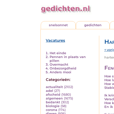
snelsonnet
gedichten
Vacatures
Har
< vori
Het einde
Pennen in plaats van
harten
pillen
Overmacht
Fen
Onbezorgdheid
Anders mooi
Hoe s
Categorieën:
Hoe l
Hoe wo
actualiteit
(2102)
Stabi
adel
(27)
afscheid
(1680)
Ik kri
algemeen
(1675)
Versc
bedankt
(302)
Hoe k
biologie
(58)
En ik
corona
(174)
dieren
(936)