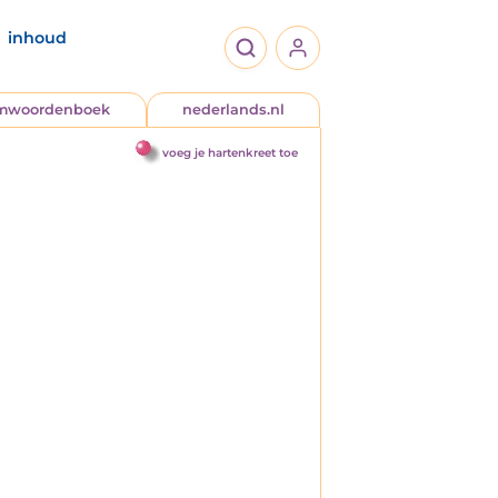
inhoud
jmwoordenboek
nederlands.nl
voeg je hartenkreet toe