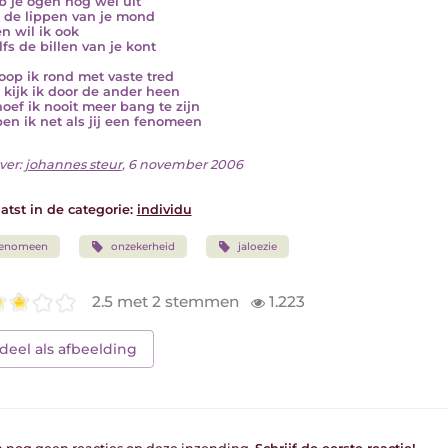
ab je ogen nog wel uit
k de lippen van je mond
en wil ik ook
lfs de billen van je kont
oop ik rond met vaste tred
 kijk ik door de ander heen
oef ik nooit meer bang te zijn
en ik net als jij een fenomeen
ver:
johannes steur
, 6 november 2006
atst in de categorie:
individu
fenomeen
onzekerheid
jaloezie
2.5 met 2 stemmen
1.223
deel als afbeelding