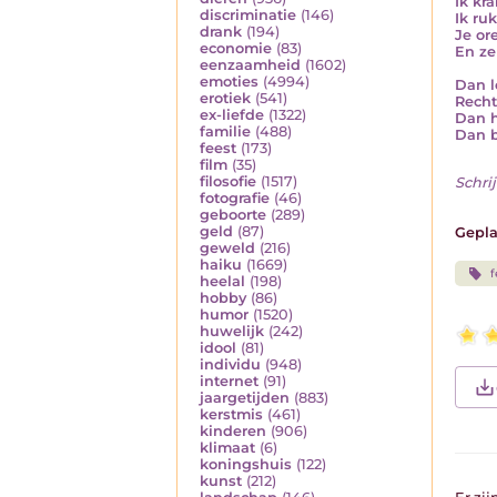
Ik kr
discriminatie
(146)
Ik ru
drank
(194)
Je or
economie
(83)
En ze
eenzaamheid
(1602)
emoties
(4994)
Dan l
erotiek
(541)
Recht
ex-liefde
(1322)
Dan h
familie
(488)
Dan b
feest
(173)
film
(35)
filosofie
(1517)
Schrij
fotografie
(46)
geboorte
(289)
geld
(87)
Gepla
geweld
(216)
haiku
(1669)
heelal
(198)
hobby
(86)
humor
(1520)
huwelijk
(242)
idool
(81)
individu
(948)
internet
(91)
jaargetijden
(883)
kerstmis
(461)
kinderen
(906)
klimaat
(6)
koningshuis
(122)
kunst
(212)