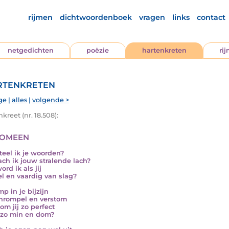
rijmen
dichtwoordenboek
vragen
links
contact
netgedichten
poëzie
hartenkreten
ri
tenkreten
ge
|
alles
|
volgende >
kreet (nr. 18.508):
omeen
teel ik je woorden?
ach ik jouw stralende lach?
rd ik als jij
el en vaardig van slag?
mp in je bijzijn
hrompel en verstom
om jij zo perfect
 zo min en dom?