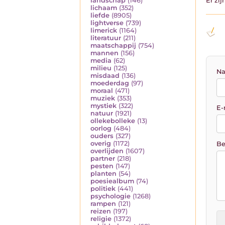
landschap
(146)
Er zi
lichaam
(352)
liefde
(8905)
lightverse
(739)
limerick
(1164)
literatuur
(211)
maatschappij
(754)
mannen
(156)
media
(62)
milieu
(125)
Na
misdaad
(136)
moederdag
(97)
moraal
(471)
muziek
(353)
mystiek
(322)
E-
natuur
(1921)
ollekebolleke
(13)
oorlog
(484)
ouders
(327)
overig
(1172)
Be
overlijden
(1607)
partner
(218)
pesten
(147)
planten
(54)
poesiealbum
(74)
politiek
(441)
psychologie
(1268)
rampen
(121)
reizen
(197)
religie
(1372)