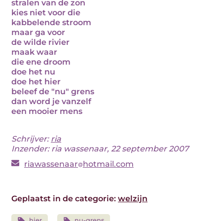
stralen van de zon
kies niet voor die
kabbelende stroom
maar ga voor
de wilde rivier
maak waar
die ene droom
doe het nu
doe het hier
beleef de "nu" grens
dan word je vanzelf
een mooier mens
Schrijver:
ria
Inzender: ria wassenaar, 22 september 2007
riawassenaar
hotmail.com
Geplaatst in de categorie:
welzijn
hier
nu-grens